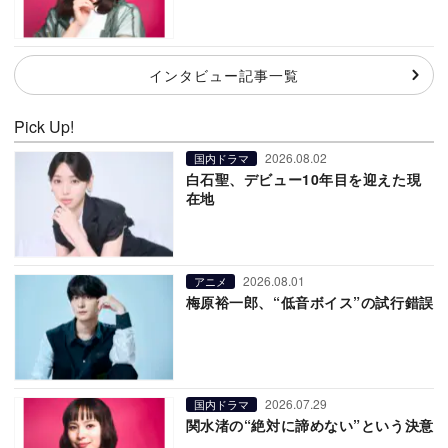
インタビュー記事一覧
Pick Up!
2026.08.02
国内ドラマ
白石聖、デビュー10年目を迎えた現
在地
2026.08.01
アニメ
梅原裕一郎、“低音ボイス”の試行錯誤
2026.07.29
国内ドラマ
関水渚の“絶対に諦めない”という決意