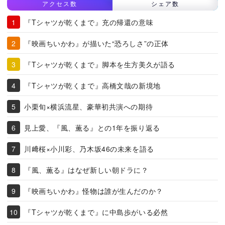
アクセス数
シェア数
『Tシャツが乾くまで』充の帰還の意味
『映画ちいかわ』が描いた“恐ろしさ”の正体
『Tシャツが乾くまで』脚本を生方美久が語る
『Tシャツが乾くまで』高橋文哉の新境地
小栗旬×横浜流星、豪華初共演への期待
見上愛、『風、薫る』との1年を振り返る
川﨑桜×小川彩、乃木坂46の未来を語る
『風、薫る』はなぜ新しい朝ドラに？
『映画ちいかわ』怪物は誰が生んだのか？
『Tシャツが乾くまで』に中島歩がいる必然