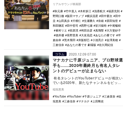
るドラマ版のマンションの住民たちが出演
リアルサウンド映画部
することが発…
秋元康
竹中直人
木村多江
浅香航大
福原充則
野間口徹
阪田マサノブ
横浜流星
田中要次
田中
圭
山田真歩
片桐仁
生瀬勝久
奈緒
原田知世
和田聰宏
田中哲司
西野七瀬
皆川猿時
中尾暢樹
峯村リエ
前原滉
袴田吉彦
真飛聖
大方斐紗子
徳井優
長野里美
大友花恋
あなたの番です
坪
倉由幸
荒木飛羽
井阪郁巳
小池亮介
金澤美穂
三倉佳奈
あなたの番です 劇場版
佐久間紀佳
2020.12.09 07:00
コラム
マナカナに千原ジュニア、プロ野球選
手も……2020年最終月も有名人タレ
ントのデビューが止まらない
有名タレントのYouTuberデビューが相次い
でいる2020年、新たなチャンネルをピック
アップするとともに、その方向性や内容
稲垣恵美
を…
YouTube
YouTuber
千原ジュニア
三倉茉奈
稲
垣恵美
三倉佳奈
マナカナ
上田剛史