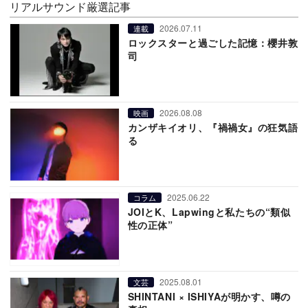
リアルサウンド厳選記事
2026.07.11
連載
ロックスターと過ごした記憶：櫻井敦
司
2026.08.08
映画
カンザキイオリ、『禍禍女』の狂気語
る
2025.06.22
コラム
JOIとK、Lapwingと私たちの“類似
性の正体”
2025.08.01
文芸
SHINTANI × ISHIYAが明かす、噂の