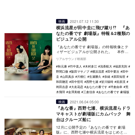
2021.07.12 11:30
映画
横浜流星が田中圭に飛び蹴り⁉ 『あ
なたの番です 劇場版』特報＆2種類の
ビジュアル公開
『あなたの番です 劇場版』の特報映像とテ
ィザービジュアルが公開された。 本作
は、2019年4月から9月にかけて日本テレビ
リアルサウンド映画部
系列…
秋元康
竹中直人
木村多江
浅香航大
福原充則
野間口徹
阪田マサノブ
横浜流星
田中要次
田中
圭
山田真歩
片桐仁
生瀬勝久
奈緒
原田知世
和田聰宏
田中哲司
西野七瀬
皆川猿時
前原滉
袴田吉彦
大友花恋
あなたの番です
坪倉由幸
荒
木飛羽
金澤美穂
三倉佳奈
あなたの番です 劇場版
2021.06.04 05:00
映画
『あな番』西野七瀬、横浜流星らドラ
マキャストが劇場版にカムバック 舞
台はクルーズ船に
12月に公開予定の『あなたの番です 劇場
版』に、西野七瀬や横浜流星をはじめとす