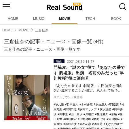
HOME
MUSIC
MOVIE
TECH
BOOK
HOME
MOVIE
三倉佳奈
三倉佳奈の記事・ニュース・画像一覧
(4件)
三倉佳奈の記事・ニュース・画像一覧です
2021.08.19 11:47
映画
門脇麦、“謎の女”役で『あなたの番で
す 劇場版』出演 名前のみだった“早
川教授”役に酒向芳
『あなたの番です 劇場版』に門脇麦と酒向
芳が出演することが決定。あわせて新予告
が公開された。 本作は、2019年4月か
リアルサウンド映画部
ら…
秋元康
竹中直人
木村多江
浅香航大
門脇麦
福
原充則
野間口徹
阪田マサノブ
横浜流星
田中要
次
田中圭
山田真歩
片桐仁
生瀬勝久
奈緒
原
田知世
和田聰宏
田中哲司
西野七瀬
皆川猿時
前原滉
袴田吉彦
大友花恋
酒向芳
あなたの番で
す
坪倉由幸
荒木飛羽
金澤美穂
三倉佳奈
あな