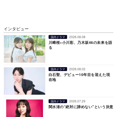
インタビュー
2026.08.08
国内ドラマ
川﨑桜×小川彩、乃木坂46の未来を語
る
2026.08.02
国内ドラマ
白石聖、デビュー10年目を迎えた現
在地
2026.07.29
国内ドラマ
関水渚の“絶対に諦めない”という決意