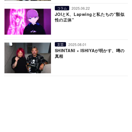
2025.06.22
コラム
JOIとK、Lapwingと私たちの“類似
性の正体”
2025.08.01
文芸
SHINTANI × ISHIYAが明かす、噂の
真相