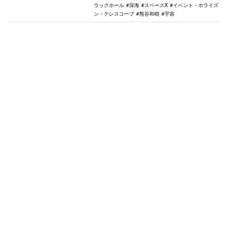
ラックホール
深海
スペースX
イベント・ホライズ
ン・テレスコープ
熊谷和樹
宇宙