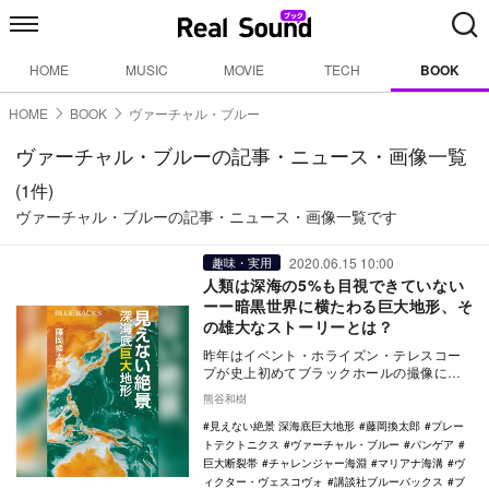
HOME
MUSIC
MOVIE
TECH
BOOK
HOME
BOOK
ヴァーチャル・ブルー
ヴァーチャル・ブルーの記事・ニュース・画像一覧
(1件)
ヴァーチャル・ブルーの記事・ニュース・画像一覧です
2020.06.15 10:00
趣味・実用
人類は深海の5%も目視できていない
ーー暗黒世界に横たわる巨大地形、そ
の雄大なストーリーとは？
昨年はイベント・ホライズン・テレスコー
プが史上初めてブラックホールの撮像に成
功、最近ではスペースXが民間企業として初
熊谷和樹
めて有人宇宙…
見えない絶景 深海底巨大地形
藤岡換太郎
プレー
トテクトニクス
ヴァーチャル・ブルー
パンゲア
巨大断裂帯
チャレンジャー海淵
マリアナ海溝
ヴ
ィクター・ヴェスコヴォ
講談社ブルーバックス
ブ