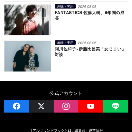
2026.08.08
趣味・実用
FANTASTICS 佐藤大樹、6年間の成
長
2026.08.06
趣味・実用
阿川佐和子×伊藤比呂美「女じまい」
対談
公式アカウント
facebook
x
instagram
YouTube
LIN
リアルサウンドブックとは
編集部・運営情報