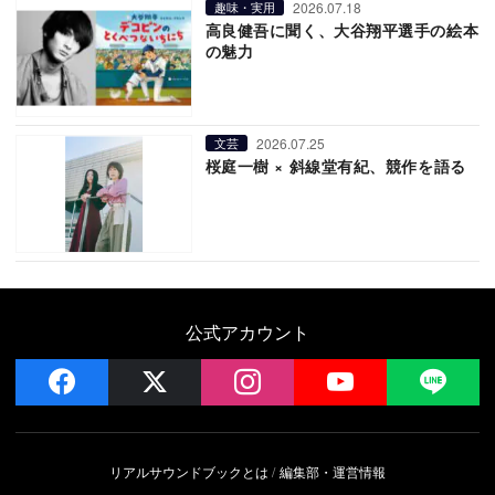
2026.07.18
趣味・実用
高良健吾に聞く、大谷翔平選手の絵本
の魅力
2026.07.25
文芸
桜庭一樹 × 斜線堂有紀、競作を語る
公式アカウント
facebook
x
instagram
YouTube
LIN
リアルサウンドブックとは
編集部・運営情報