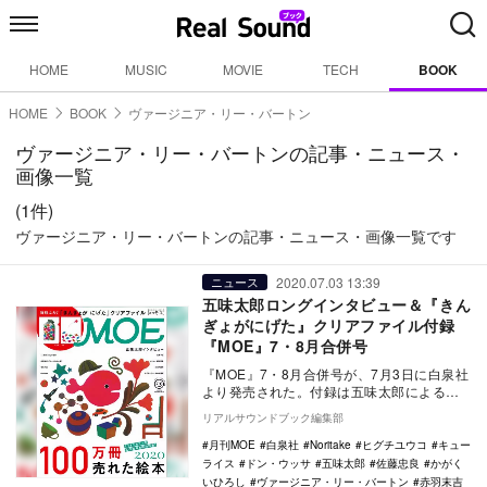
HOME
MUSIC
MOVIE
TECH
BOOK
HOME
BOOK
ヴァージニア・リー・バートン
ヴァージニア・リー・バートンの記事・ニュース・
画像一覧
(1件)
ヴァージニア・リー・バートンの記事・ニュース・画像一覧です
2020.07.03 13:39
ニュース
五味太郎ロングインタビュー＆『きん
ぎょがにげた』クリアファイル付録
『MOE』7・8月合併号
『MOE』7・8月合併号が、7月3日に白泉社
より発売された。付録は五味太郎による人
気絵本『きんぎょが にげた』のMOEオリジ
リアルサウンドブック編集部
ナル…
月刊MOE
白泉社
Noritake
ヒグチユウコ
キュー
ライス
ドン・ウッサ
五味太郎
佐藤忠良
かがく
いひろし
ヴァージニア・リー・バートン
赤羽末吉