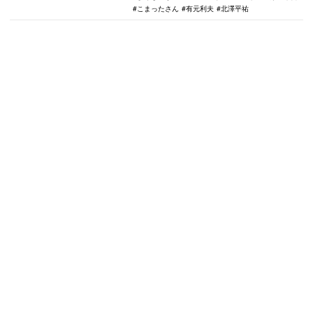
こまったさん
有元利夫
北澤平祐