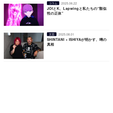
2025.06.22
コラム
JOIとK、Lapwingと私たちの“類似
性の正体”
2025.08.01
文芸
SHINTANI × ISHIYAが明かす、噂の
真相