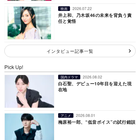
2026.07.22
映画
井上和、乃木坂46の未来を背負う責
任と覚悟
インタビュー記事一覧
Pick Up!
2026.08.02
国内ドラマ
白石聖、デビュー10年目を迎えた現
在地
2026.08.01
アニメ
梅原裕一郎、“低音ボイス”の試行錯誤