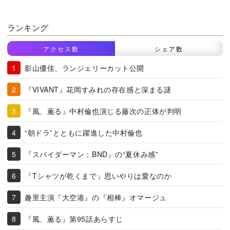
ランキング
アクセス数
シェア数
影山優佳、ランジェリーカット公開
『VIVANT』花岡すみれの存在感と深まる謎
『風、薫る』中村倫也演じる藤次の正体が判明
“朝ドラ”とともに躍進した中村倫也
『スパイダーマン：BND』の“夏休み感”
『Tシャツが乾くまで』思いやりは愛なのか
趣里主演『大空港』の『相棒』オマージュ
『風、薫る』第95話あらすじ