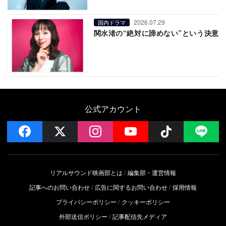
2026.07.29
国内ドラマ
関水渚の“絶対に諦めない”という決意
公式アカウント
facebook
x
instagram
YouTube
Follow on 
LI
リアルサウンド映画部とは
編集部・運営情報
記事へのお問い合わせ
広告に関するお問い合わせ
採用情報
プライバシーポリシー
クッキーポリシー
外部送信ポリシー
記事配信先メディア