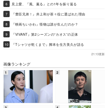
見上愛、『風、薫る』との1年を振り返る
『豊臣兄弟！』井上和が茶々役に選ばれた理由
『映画ちいかわ』怪物は誰が生んだのか？
『VIVANT』第2シーズンの“カオス”の正体
『Tシャツが乾くまで』脚本を生方美久が語る
21:13更新
画像ランキング