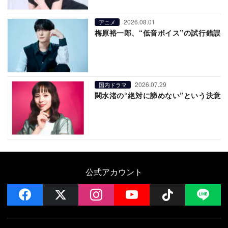
2026.08.01
アニメ
梅原裕一郎、“低音ボイス”の試行錯誤
2026.07.29
国内ドラマ
関水渚の“絶対に諦めない”という決意
公式アカウント
facebook
x
instagram
YouTube
Follow on 
LI