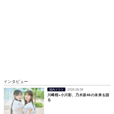
インタビュー
2026.08.08
国内ドラマ
川﨑桜×小川彩、乃木坂46の未来を語
る