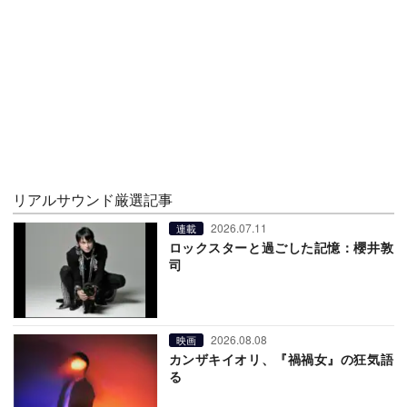
リアルサウンド厳選記事
2026.07.11
連載
ロックスターと過ごした記憶：櫻井敦
司
2026.08.08
映画
カンザキイオリ、『禍禍女』の狂気語
る