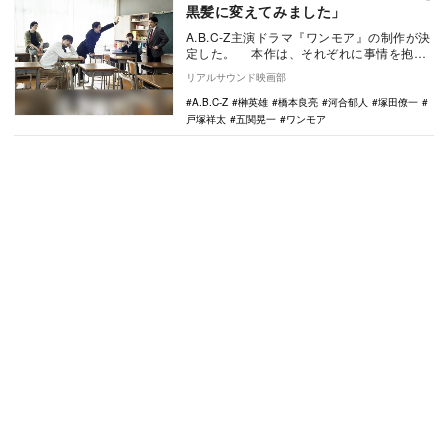
黒髪に変えてみました」
A.B.C-Z主演ドラマ『ワンモア』の制作が決
定した。 本作は、それぞれに事情を抱え
ながらも、夜間定時制高校に通い、他人の
リアルサウンド映画部
人…
A.B.C-Z
榊英雄
橋本良亮
河合郁人
塚田僚一
戸塚祥太
五関晃一
ワンモア