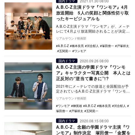
2021.01.30 08:00
国内ドラマ
A.B.C-Z主演ドラマ『ワンモア』4月
放送開始 5人の笑顔と関係性切り取
ったキービジュアルも
A.B.C-Z主演ドラマ『ワンモア』が、メ～テ
レにて4月より放送開始されることが決定
し、あわせてキービジュアルが公開され
リアルサウンド映画部
た。 …
A.B.C-Z
橋本良亮
河合郁人
塚田僚一
戸塚祥太
五関晃一
ワンモア
2020.09.26 08:00
国内ドラマ
A.B.C-Z主演の学園ドラマ『ワンモ
ア』キャラクター写真公開 本人とは
正反対の“逆当て書きに”!?
2021年にメ～テレでの放送と全国配信が予
定されているA.B.C-Z主演ドラマ『ワンモ
ア』のキャラクター情報と写真が公開され
リアルサウンド映画部
た…
ワンモア
榊英雄
A.B.C-Z
橋本良亮
河合郁人
塚田僚一
戸塚祥太
五関晃一
2020.08.15 08:00
国内ドラマ
A.B.C-Z、念願の学園ドラマ主演『ワ
ンモア』制作決定 塚田僚一「金髪を