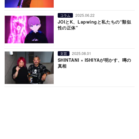
2025.06.22
コラム
JOIとK、Lapwingと私たちの“類似
性の正体”
2025.08.01
文芸
SHINTANI × ISHIYAが明かす、噂の
真相