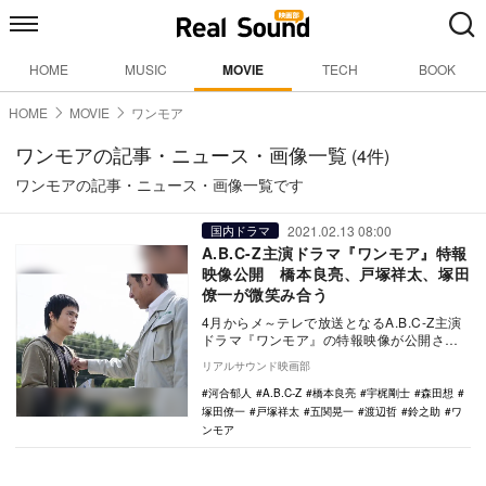
HOME
MUSIC
MOVIE
TECH
BOOK
HOME
MOVIE
ワンモア
ワンモアの記事・ニュース・画像一覧
(4件)
ワンモアの記事・ニュース・画像一覧です
2021.02.13 08:00
国内ドラマ
A.B.C-Z主演ドラマ『ワンモア』特報
映像公開 橋本良亮、戸塚祥太、塚田
僚一が微笑み合う
4月からメ～テレで放送となるA.B.C-Z主演
ドラマ『ワンモア』の特報映像が公開され
た。 本作は、定時制高校を舞台に、それ
リアルサウンド映画部
ぞ…
河合郁人
A.B.C-Z
橋本良亮
宇梶剛士
森田想
塚田僚一
戸塚祥太
五関晃一
渡辺哲
鈴之助
ワ
ンモア