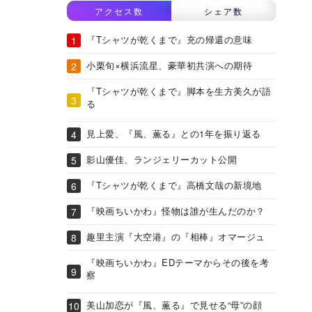
アクセス数
シェア数
『Tシャツが乾くまで』充の帰還の意味
小栗旬×横浜流星、豪華初共演への期待
『Tシャツが乾くまで』脚本を生方美久が語
る
見上愛、『風、薫る』との1年を振り返る
影山優佳、ランジェリーカット公開
『Tシャツが乾くまで』高橋文哉の新境地
『映画ちいかわ』怪物は誰が生んだのか？
趣里主演『大空港』の『相棒』オマージュ
『映画ちいかわ』EDテーマからその後を考
察
美山加恋が『風、薫る』で見せる“母”の顔