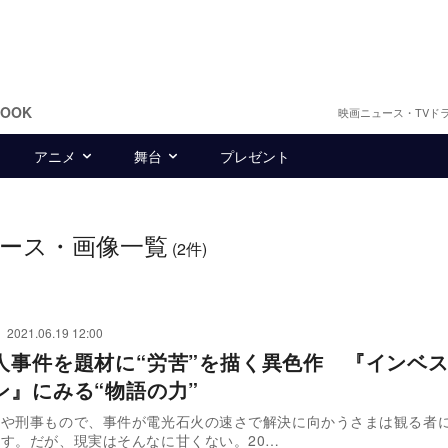
BOOK
映画ニュース・TVド
アニメ
舞台
プレゼント
ース・画像一覧
(2件)
2021.06.19 12:00
人事件を題材に“労苦”を描く異色作 『インベ
ン』にみる“物語の力”
ーや刑事もので、事件が電光石火の速さで解決に向かうさまは観る者
す。だが、現実はそんなに甘くない。20…