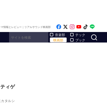
Like on Facebook
Follow on x
Follow on Inst
Follow on Y
Follow on
Follo
ラマ情報とレビュー｜リアルサウンド映画部
サ
音楽部
テック
映画部
ブック
スティゲ
にカタルシ