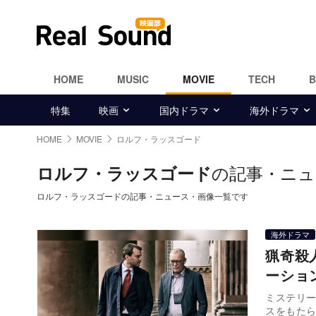
HOME
MUSIC
MOVIE
TECH
特集
映画
国内ドラマ
海外ドラマ
HOME
MOVIE
ロルフ・ラッスゴード
の記事・ニュ
ロルフ・ラッスゴード
ロルフ・ラッスゴードの記事・ニュース・画像一覧です
海外ドラマ
猟奇殺
ーショ
ミステリ
スをもたら