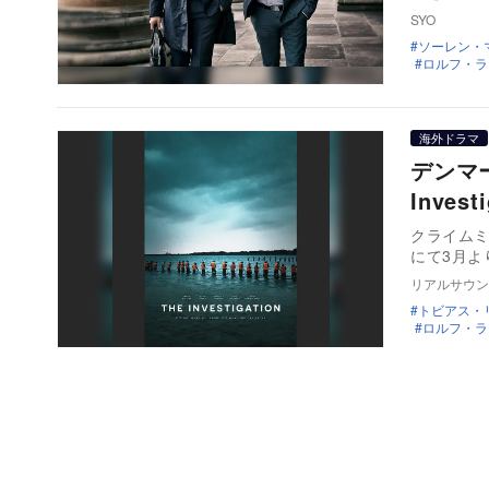
SYO
ソーレン・
ロルフ・ラ
海外ドラマ
デンマ
Inves
クライムミス
にて3月よ
リアルサウン
トビアス・
ロルフ・ラ