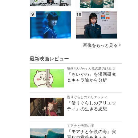
画像をもっと見る
最新映画レビュー
映画ちいかわ 人魚の島のひみつ
『ちいかわ』を漫画研究
＆キャラ論から分析
借りぐらしのアリエッティ
『借りぐらしのアリエッ
ティ』の生きる思想
モアナと伝説の海
『モアナと伝説の海』実
写化の意義を考える