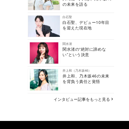
の未来を語る
白石聖
白石聖、デビュー10年目
を迎えた現在地
関水渚
関水渚の“絶対に諦めな
い”という決意
井上和（乃木坂46）
井上和、乃木坂46の未来
を背負う責任と覚悟
インタビュー記事をもっと見る