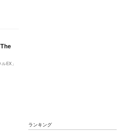
he
ネルEX」
ランキング