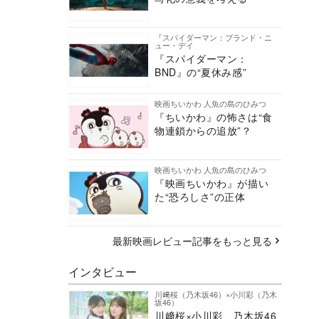
『スパイダーマン：ブランド・ニ
ュー・デイ
『スパイダーマン：
BND』の“夏休み感”
映画ちいかわ 人魚の島のひみつ
『ちいかわ』の怖さは“食
物連鎖からの追放”？
映画ちいかわ 人魚の島のひみつ
『映画ちいかわ』が描い
た“恐ろしさ”の正体
最新映画レビュー記事をもっと見る
インタビュー
川﨑桜（乃木坂46）×小川彩（乃木
坂46）
川﨑桜×小川彩、乃木坂46