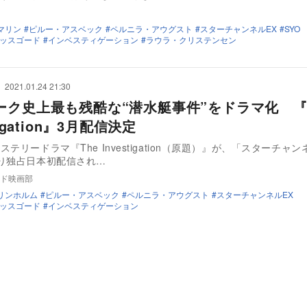
マリン
ピルー・アスベック
ペルニラ・アウグスト
スターチャンネルEX
SYO
ッスゴード
インベスティゲーション
ラウラ・クリステンセン
2021.01.24 21:30
ーク史上最も残酷な“潜水艇事件”をドラマ化 『T
tigation』3月配信決定
テリードラマ『The Investigation（原題）』が、「スターチャン
り独占日本初配信され…
ド映画部
リンホルム
ピルー・アスベック
ペルニラ・アウグスト
スターチャンネルEX
ッスゴード
インベスティゲーション