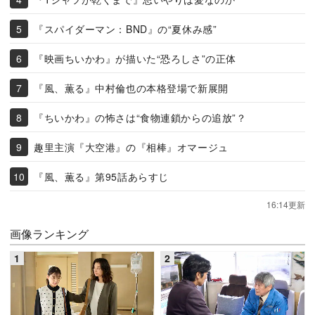
『スパイダーマン：BND』の“夏休み感”
『映画ちいかわ』が描いた“恐ろしさ”の正体
『風、薫る』中村倫也の本格登場で新展開
『ちいかわ』の怖さは“食物連鎖からの追放”？
趣里主演『大空港』の『相棒』オマージュ
『風、薫る』第95話あらすじ
16:14更新
画像ランキング