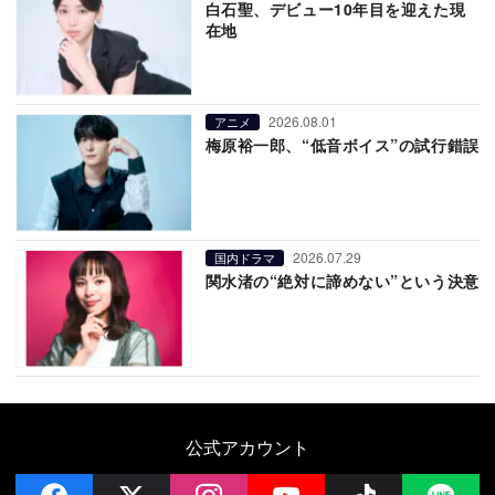
白石聖、デビュー10年目を迎えた現
在地
2026.08.01
アニメ
梅原裕一郎、“低音ボイス”の試行錯誤
2026.07.29
国内ドラマ
関水渚の“絶対に諦めない”という決意
公式アカウント