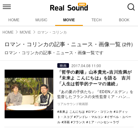
HOME
MUSIC
MOVIE
TECH
BOOK
HOME
MOVIE
ロマン・コリンカ
ロマン・コリンカの記事・ニュース・画像一覧
(2件)
ロマン・コリンカの記事・ニュース・画像一覧です
2017.04.08 11:00
映画
「哲学の劇場」山本貴光×吉川浩満が
『未来よ こんにちは』を語る 吉川
「人生は哲学的テーマの連続」
『あの夏の子供たち』『EDEN／エデン』を
監督したフランスの女性監督ミア・ハンセ
ン=ラブが、本年度アカデミー賞主演女優賞
リアルサウンド映画部
にもノミ…
未来よ こんにちは
ロマン・コリンカ
エディッ
ト・スコブ
アンドレ・マルコン
イザベル・ユペー
ル
洋画
フランス
ミア・ハンセン＝ラヴ