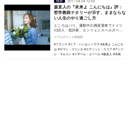
2017.04.04 12:00
映画
森直人の『未来よ こんにちは』評：
哲学教師ナタリーが示す、ままならな
い人生のやり過ごし方
ところはパリ。通勤中の満員電車でドイツ
の詩人・批評家、エンツェンスベルガーが
アラブ人自爆テロリストについて書いた
リアルサウンド映画部
『Le perd…
フランス
ミア・ハンセン＝ラヴ
未来よ こんにち
は
ロマン・コリンカ
エディット・スコブ
アンド
レ・マルコン
イザベル・ユペール
森直人
洋画