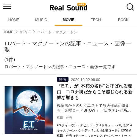
HOME
MUSIC
MOVIE
TECH
BOOK
HOME
MOVIE
ロバート・マクノートン
ロバート・マクノートンの記事・ニュース・画像一
覧
(1件)
ロバート・マクノートンの記事・ニュース・画像一覧です
2020.10.02 08:00
映画
『E.T.』が“不朽の名作”と呼ばれる理
由 コロナ禍だからこそ感じられる新
鮮な響きも
視聴者からのリクエストで放送作品が決ま
る『金曜ロードSHOW!』（日本テレビ系）
リクエスト企画第3弾で、映画『E.T.』が10
楳田 佳香
月…
スティーヴン・スピルバーグ
ドリュー・バリモア
キャスリーン・ケネディ
E.T.
金曜ロードSHOW!
楳田 佳香
ディー・ウォーレス
ヘンリー・トーマ