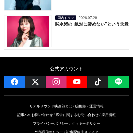
2026.07.29
国内ドラマ
関水渚の“絶対に諦めない”という決意
公式アカウント
facebook
x
instagram
YouTube
Follow on 
LI
リアルサウンド映画部とは
編集部・運営情報
記事へのお問い合わせ
広告に関するお問い合わせ
採用情報
プライバシーポリシー
クッキーポリシー
外部送信ポリシー
記事配信先メディア