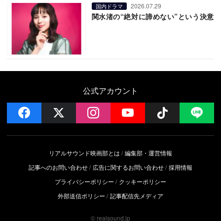
2026.07.29
国内ドラマ
関水渚の“絶対に諦めない”という決意
公式アカウント
facebook
x
instagram
YouTube
Follow on 
LI
リアルサウンド映画部とは
編集部・運営情報
記事へのお問い合わせ
広告に関するお問い合わせ
採用情報
プライバシーポリシー
クッキーポリシー
外部送信ポリシー
記事配信先メディア
© realsound.jp