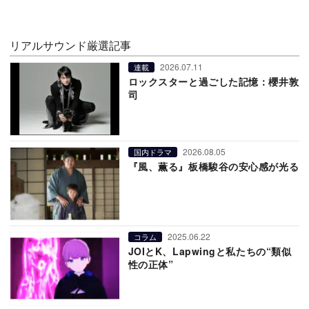
リアルサウンド厳選記事
2026.07.11
連載
ロックスターと過ごした記憶：櫻井敦
司
2026.08.05
国内ドラマ
『風、薫る』板橋駿谷の安心感が光る
2025.06.22
コラム
JOIとK、Lapwingと私たちの“類似
性の正体”