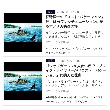
2016.08.01 17:00
映画
荻野洋一の『ロスト･バケーション』
評：86分ワンシチュエーションに宿
るアメリカ映画の粋
女とサメの一騎打ち。この一見して安直に
も思える、なんとも大胆不敵なワンシチュ
エーションドラマを、よくも作ったもの
リアルサウンド映画部
だ。主演はTVシ…
ロスト・バケーション
ゴシップガール
ブレイク・
ライヴリー
荻野洋一
2016.07.30 10:00
映画
ゴシップガール vs 人食い鮫!? ブレ
イク・ライヴリーが『ロスト・バケー
ション』に挑んだ理由
ブレイク・ライヴリーといえば、N.Y.マン
ハッタン、アッパー・イースト・サイドの
セレブ高校生たちのオシャレで奔放な青春
リアルサウンド映画部
を描いた、…
小野寺系（k.onodera）
ゴシップガール
ロスト・
バケーション
ブレイク・ライヴリー