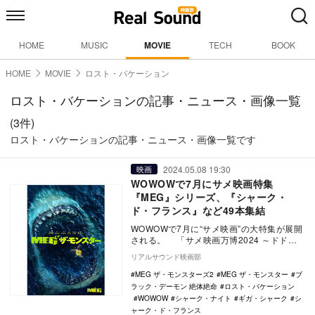
HOME
MUSIC
MOVIE
TECH
BOOK
HOME
MOVIE
ロスト・バケーション
ロスト・バケーションの記事・ニュース・画像一覧
(3件)
ロスト・バケーションの記事・ニュース・画像一覧です
2024.05.08 19:30
映画
WOWOWで7月にサメ映画特集
『MEG』シリーズ、『シャーク・
ド・フランス』など49本集結
WOWOWで7月に“サメ映画”の大特集が展開
される。 「サメ映画万博2024 ～ドドン
と49連発！あなたは余裕シャークシャー…
リアルサウンド映画部
MEG ザ・モンスターズ2
MEG ザ・モンスター
ブ
ラック・デーモン 絶体絶命
ロスト・バケーション
WOWOW
シャーク・ナイト
ギガ・シャーク
シ
ャーク・ド・フランス