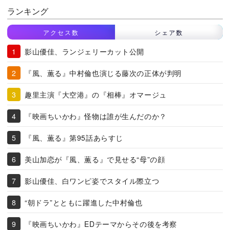
ランキング
アクセス数
シェア数
影山優佳、ランジェリーカット公開
『風、薫る』中村倫也演じる藤次の正体が判明
趣里主演『大空港』の『相棒』オマージュ
『映画ちいかわ』怪物は誰が生んだのか？
『風、薫る』第95話あらすじ
美山加恋が『風、薫る』で見せる“母”の顔
影山優佳、白ワンピ姿でスタイル際立つ
“朝ドラ”とともに躍進した中村倫也
『映画ちいかわ』EDテーマからその後を考察