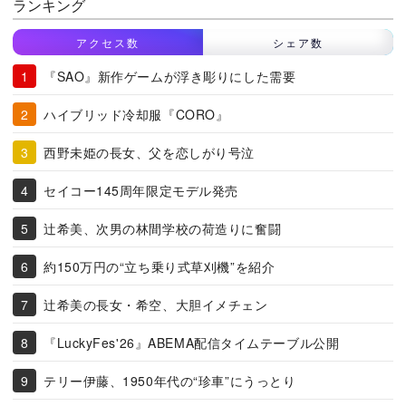
ランキング
アクセス数
シェア数
『SAO』新作ゲームが浮き彫りにした需要
ハイブリッド冷却服『CORO』
西野未姫の長女、父を恋しがり号泣
セイコー145周年限定モデル発売
辻希美、次男の林間学校の荷造りに奮闘
約150万円の“立ち乗り式草刈機”を紹介
辻希美の長女・希空、大胆イメチェン
『LuckyFes'26』ABEMA配信タイムテーブル公開
テリー伊藤、1950年代の“珍車”にうっとり