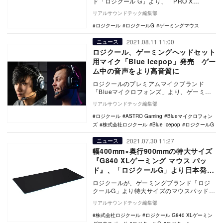
ド「ロジクール G」より、「PRO X
SUPERLIGHT ワイヤレス ゲ…
リアルサウンドテック編集部
ロジクール
ロジクールG
ゲーミングマウス
2021.08.11 11:00
ニュース
ロジクール、ゲーミングヘッドセット
用マイク「Blue Icepop」発売 ゲー
ム中の音声をより高音質に
ロジクールのプレミアムマイクブランド
「Blueマイクロフォンズ」より、ゲーミン
グヘッドセット用のマイク「Blue Icepop」
リアルサウンドテック編集部
…
ロジクール
ASTRO Gaming
Blueマイクロフォン
ズ
株式会社ロジクール
Blue Icepop
ロジクールG
2021.07.30 11:27
ニュース
幅400mm×奥行900mmの特大サイズ
『G840 XLゲーミング マウス パッ
ド』、「ロジクールG」より日本発売
決定
ロジクールが、ゲーミングブランド「ロジ
クールG」より特大サイズのマウスパッド
『ロジクール G840 XLゲーミングマウスパ
リアルサウンドテック編集部
ッド（…
株式会社ロジクール
ロジクール G840 XLゲーミン