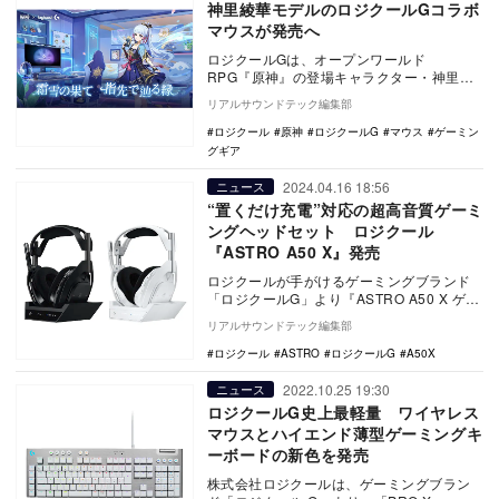
神里綾華モデルのロジクールGコラボ
マウスが発売へ
ロジクールGは、オープンワールド
RPG『原神』の登場キャラクター・神里綾
華デザインのマウス『G309 LIGHTSPEED
リアルサウンドテック編集部
ワイ…
ロジクール
原神
ロジクールG
マウス
ゲーミン
グギア
2024.04.16 18:56
ニュース
“置くだけ充電”対応の超高音質ゲーミ
ングヘッドセット ロジクール
『ASTRO A50 X』発売
ロジクールが手がけるゲーミングブランド
「ロジクールG」より『ASTRO A50 X ゲー
ミングヘッドセット（以下『A50X』）』…
リアルサウンドテック編集部
ロジクール
ASTRO
ロジクールG
A50X
2022.10.25 19:30
ニュース
ロジクールG史上最軽量 ワイヤレス
マウスとハイエンド薄型ゲーミングキ
ーボードの新色を発売
株式会社ロジクールは、ゲーミングブラン