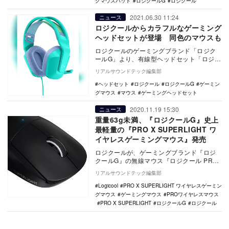
グマウスパッド
ロジクールG
ロジクール
2021.06.30 11:24
ニュース
ロジクールからカラフルなゲーミング
ヘッドセットが登場 同色のマウスも
ロジクールのゲーミングブランド「ロジク
ールG」より、有線型ヘッドセット「ロジク
ール G335 有線 ゲーミング ヘッドセット
リアルサウンドテック編集部
（以…
ヘッドセット
ロジクール
ロジクールG
ゲーミン
グマウス
マウス
ゲーミングヘッドセット
2020.11.19 15:30
ニュース
重量63g未満、『ロジクールG』史上
最軽量の『PRO X SUPERLIGHT ワ
イヤレスゲーミングマウス』発売
ロジクールが、ゲーミングブランド『ロジ
クールG』の無線マウス『ロジクール PRO
X SUPERLIGHT ワイヤレスゲーミング…
リアルサウンドテック編集部
Logicool
PRO X SUPERLIGHT ワイヤレスゲーミン
グマウス
ゲーミングマウス
PROワイヤレスマウス
PRO X SUPERLIGHT
ロジクールG
ロジクール