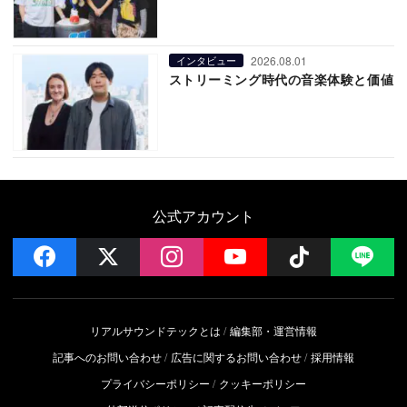
2026.08.01
インタビュー
ストリーミング時代の音楽体験と価値
公式アカウント
facebook
x
instagram
YouTube
Follow on 
LI
リアルサウンドテックとは
編集部・運営情報
記事へのお問い合わせ
広告に関するお問い合わせ
採用情報
プライバシーポリシー
クッキーポリシー