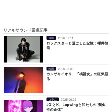
リアルサウンド厳選記事
2026.07.11
連載
ロックスターと過ごした記憶：櫻井敦
司
2026.08.08
映画
カンザキイオリ、『禍禍女』の狂気語
る
2025.06.22
コラム
JOIとK、Lapwingと私たちの“類似
性の正体”