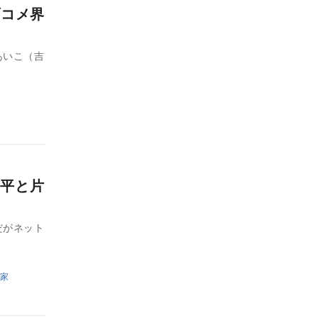
ブコメ界
あいこ（吉
平と片
だがネット
家