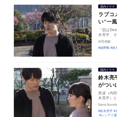
国内ドラマ
ラブコ
い“一
『恋はDe
木亮平、そ
折田侑駿
綾野剛
鈴
国内ドラマ
鈴木亮
がつい
美波（内
木亮平）
Nana Numot
鈴木亮平
レンアイ漫