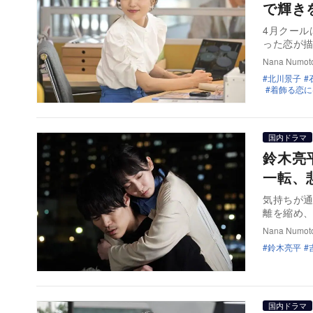
で輝き
4月クール
った恋が
Nana Numot
北川景子
着飾る恋に
国内ドラマ
鈴木亮
一転、
気持ちが
離を縮め
Nana Numot
鈴木亮平
国内ドラマ