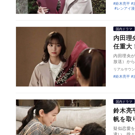
鈴木亮平
レンアイ漫
国内ドラマ
内田理
任重大
内田理央が
放送）から
リアルサウン
鈴木亮平
国内ドラマ
鈴木亮
帆を取
疑似恋愛
違い、徐