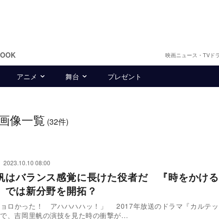
BOOK
映画ニュース・TVド
アニメ
舞台
プレゼント
画像一覧
(32件)
2023.10.10 08:00
帆はバランス感覚に長けた役者だ 『時をかける
』では新分野を開拓？
ョロかった！ アハハハハッ！」 2017年放送のドラマ『カルテ
）で、吉岡里帆の演技を見た時の衝撃が…