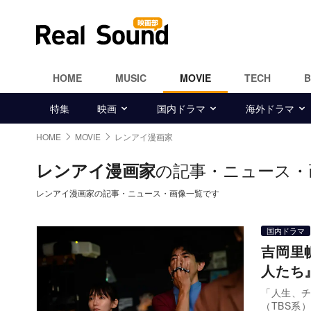
HOME
MUSIC
MOVIE
TECH
特集
映画
国内ドラマ
海外ドラマ
HOME
MOVIE
レンアイ漫画家
の記事・ニュース・
レンアイ漫画家
レンアイ漫画家の記事・ニュース・画像一覧です
国内ドラマ
吉岡里
人たち
「人生、チ
（TBS系