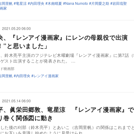
吉岡里帆
竜星涼
内田理央
木南晴夏
Nana Numoto
片岡愛之助
岩田琉聖
画家
2021.05.20 06:00
央、『レンアイ漫画家』にレンの母親役で出演 
！”と思いました」
、鈴木亮平主演のフジテレビ木曜劇場『レンアイ漫画家』に第7話（5
ゲスト出演することが発表された。 …
ド映画部
吉岡里帆
内田理央
レンアイ漫画家
2021.05.14 06:00
平、眞栄田郷敦、竜星涼 『レンアイ漫画家』で
り巻く関係図に動き
をした後の刈部（鈴木亮平）とあいこ（吉岡里帆）の関係はこれまで
々にお互いを意識し始めたように見受けられ…