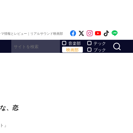
Like on Facebook
Follow on x
Follow on Inst
Follow on Y
Follow on
Follo
ラマ情報とレビュー｜リアルサウンド映画部
サ
音楽部
テック
映画部
ブック
な、恋
ット』