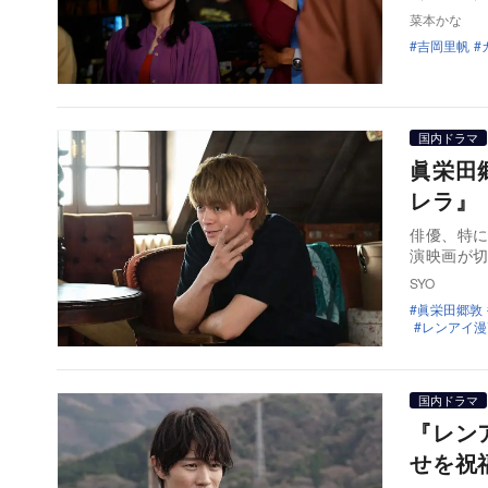
菜本かな
吉岡里帆
国内ドラマ
眞栄田
レラ』
俳優、特に
演映画が
SYO
眞栄田郷敦
レンアイ漫
国内ドラマ
『レン
せを祝