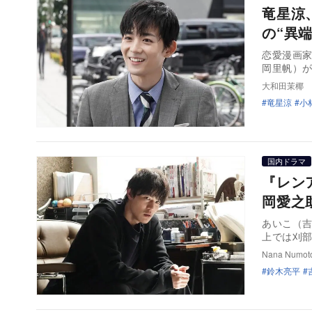
竜星涼
の“異
恋愛漫画
岡里帆）
大和田茉椰
竜星涼
小
国内ドラマ
『レン
岡愛之
あいこ（
上では刈
Nana Numot
鈴木亮平