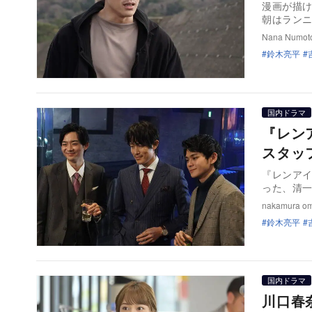
漫画が描
朝はラン
Nana Numot
鈴木亮平
国内ドラマ
『レン
スタッ
『レンア
った、清
nakamura o
鈴木亮平
国内ドラマ
川口春