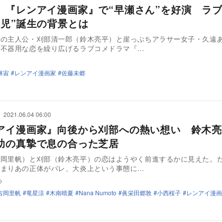
、『レンアイ漫画家』で“早瀬さん”を好演 ラ
端児”誕生の背景とは
家の主人公・刈部清一郎（鈴木亮平）と崖っぷちアラサー女子・久遠
が不器用な恋を繰り広げるラブコメドラマ『…
林宙
レンアイ漫画家
佐藤未郷
2021.06.04 06:00
アイ漫画家』向後から刈部への熱い想い 鈴木亮
助の真摯で息の合った芝居
吉岡里帆）と刈部（鈴木亮平）の恋はようやく前進するかに見えた。
部まりあの正体がバレ、大炎上という事態に…
o
吉岡里帆
竜星涼
木南晴夏
Nana Numoto
眞栄田郷敦
小西桜子
レンアイ漫画