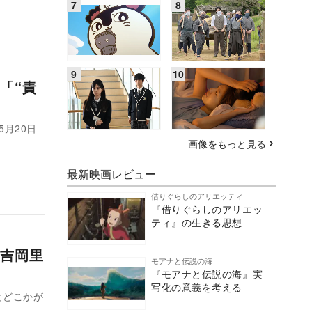
「“責
月20日
画像をもっと見る
最新映画レビュー
借りぐらしのアリエッティ
『借りぐらしのアリエッ
ティ』の生きる思想
吉岡里
モアナと伝説の海
『モアナと伝説の海』実
写化の意義を考える
とどこかが