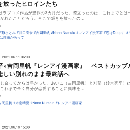
を放ったヒロインたち
はラブコメ作品が豊作の3カ月だった。際立ったのは、これまでとは
描かれたことだろう。そこで輝きを放ったの…
o
石原さとみ
川口春奈
吉岡里帆
Nana Numoto
レンアイ漫画家
恋はDeepに
は理由があって
2021.06.11 06:00
平×吉岡里帆『レンアイ漫画家』 ベストカップ
悲しい別れのまま最終話へ
通じ合ってからは早かった。あいこ（吉岡里帆）と刈部（鈴木亮平）
、これまで全く自分が恋愛することに興味を…
o
吉岡里帆
木南晴夏
Nana Numoto
レンアイ漫画家
2021.06.10 15:00