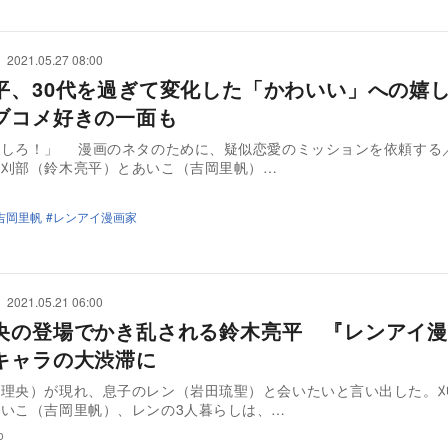
2021.05.27 08:00
平、30代を過ぎて変化した「かわいい」への
ブコメ好きの一面も
イしろ！」 漫画のネタのために、疑似恋愛のミッションを依頼する
た刈部（鈴木亮平）とあいこ（吉岡里帆）…
吉岡里帆
レンアイ漫画家
2021.05.21 06:00
央の登場でかき乱される鈴木亮平 『レンアイ漫
キャラの大渋滞に
田理央）が現れ、息子のレン（岩田琉聖）と会いたいと言い出した。
いこ（吉岡里帆）、レンの3人暮らしは、…
o