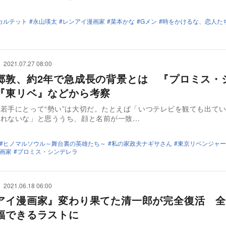
カルテット
永山瑛太
レンアイ漫画家
菜本かな
Gメン
時をかけるな、恋人た
2021.07.27 08:00
郷敦、約2年で急成長の背景とは 『プロミス・
『東リベ』などから考察
若手にとって“勢い”は大切だ。たとえば「いつテレビを観ても出て
切れないな」と思ううち、顔と名前が一致…
ヒノマルソウル～舞台裏の英雄たち～
私の家政夫ナギサさん
東京リベンジャー
画家
プロミス・シンデレラ
2021.06.18 06:00
アイ漫画家』変わり果てた清一郎が完全復活 全
福できるラストに