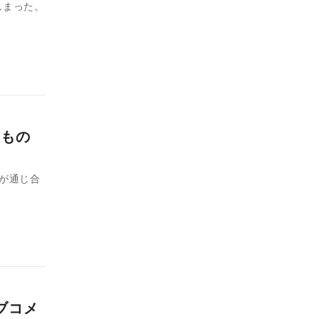
しまった。
あるもの
が通じ合
ブコメ