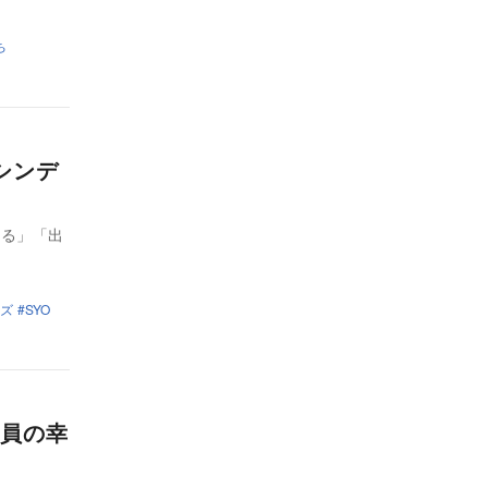
ち
シンデ
いる」「出
ズ
SYO
員の幸