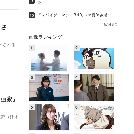
察
『スパイダーマン：BND』の“夏休み感”
15:14更新
嬉しさ
画像ランキング
／される
画家』
刈部（鈴木