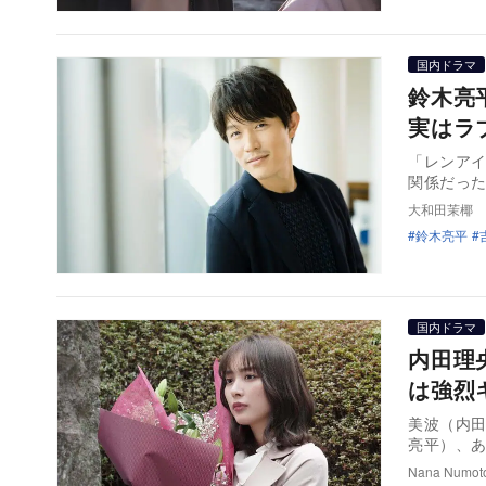
国内ドラマ
鈴木亮
実はラ
「レンア
関係だっ
大和田茉椰
鈴木亮平
国内ドラマ
内田理
は強烈
美波（内
亮平）、あ
Nana Numot