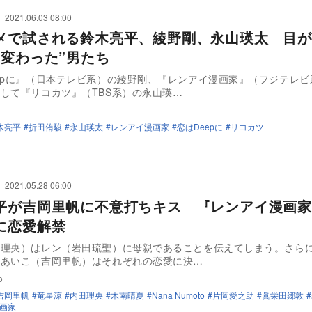
2021.06.03 08:00
メで試される鈴木亮平、綾野剛、永山瑛太 目が
風変わった”男たち
epに』（日本テレビ系）の綾野剛、『レンアイ漫画家』（フジテレビ
して『リコカツ』（TBS系）の永山瑛…
木亮平
折田侑駿
永山瑛太
レンアイ漫画家
恋はDeepに
リコカツ
2021.05.28 06:00
平が吉岡里帆に不意打ちキス 『レンアイ漫画家
に恋愛解禁
田理央）はレン（岩田琉聖）に母親であることを伝えてしまう。さら
とあいこ（吉岡里帆）はそれぞれの恋愛に決…
o
吉岡里帆
竜星涼
内田理央
木南晴夏
Nana Numoto
片岡愛之助
眞栄田郷敦
画家