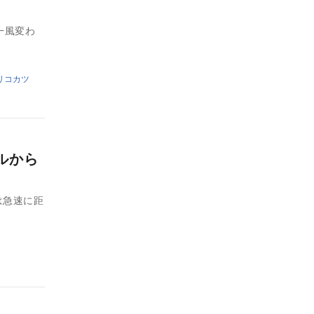
一風変わ
リコカツ
ルから
は急速に距