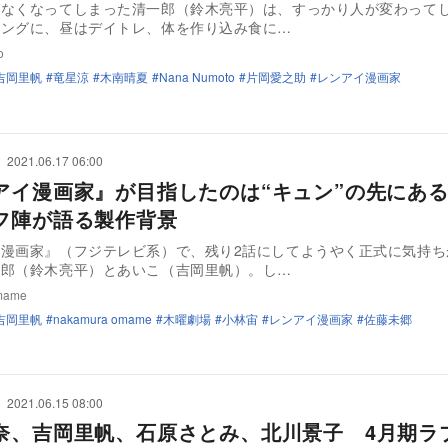
けなくなってしまった清一郎（鈴木亮平）は、すっかり人が変わって
ニングに、昼はデイトレ、体を作り込み食に…
o
吉岡里帆
竜星涼
木南晴夏
Nana Numoto
片岡愛之助
レンアイ漫画家
2021.06.17 06:00
アイ漫画家』が目指したのは“キュン”の先に
フ陣が語る製作背景
イ漫画家』（フジテレビ系）で、残り2話にしてようやく正式に気持ち
一郎（鈴木亮平）とあいこ（吉岡里帆）。し…
mame
吉岡里帆
nakamura omame
木曜劇場
小林宙
レンアイ漫画家
佐藤未郷
2021.06.15 08:00
奈、吉岡里帆、石原さとみ、北川景子 4月期ラ