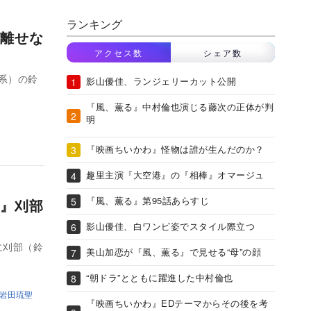
ランキング
離せな
アクセス数
シェア数
系）の鈴
影山優佳、ランジェリーカット公開
『風、薫る』中村倫也演じる藤次の正体が判
明
『映画ちいかわ』怪物は誰が生んだのか？
趣里主演『大空港』の『相棒』オマージュ
『風、薫る』第95話あらすじ
』刈部
影山優佳、白ワンピ姿でスタイル際立つ
に刈部（鈴
美山加恋が『風、薫る』で見せる“母”の顔
“朝ドラ”とともに躍進した中村倫也
岩田琉聖
『映画ちいかわ』EDテーマからその後を考