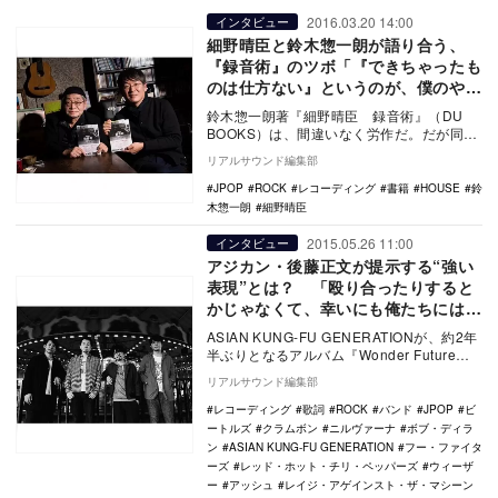
2016.03.20 14:00
インタビュー
細野晴臣と鈴木惣一朗が語り合う、
『録音術』のツボ「『できちゃったも
のは仕方ない』というのが、僕のやり
方」
鈴木惣一朗著『細野晴臣 録音術』（DU
BOOKS）は、間違いなく労作だ。だが同時
に、もしこれを音楽の録音に興味がある人
リアルサウンド編集部
が読む専…
JPOP
ROCK
レコーディング
書籍
HOUSE
鈴
木惣一朗
細野晴臣
2015.05.26 11:00
インタビュー
アジカン・後藤正文が提示する“強い
表現”とは？ 「殴り合ったりすると
かじゃなくて、幸いにも俺たちにはペ
ンがある」
ASIAN KUNG-FU GENERATIONが、約2年
半ぶりとなるアルバム『Wonder Future』
をリリースした。 …
リアルサウンド編集部
レコーディング
歌詞
ROCK
バンド
JPOP
ビ
ートルズ
クラムボン
ニルヴァーナ
ボブ・ディラ
ン
ASIAN KUNG-FU GENERATION
フー・ファイタ
ーズ
レッド・ホット・チリ・ペッパーズ
ウィーザ
ー
アッシュ
レイジ・アゲインスト・ザ・マシーン