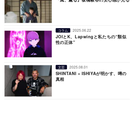
2025.06.22
コラム
JOIとK、Lapwingと私たちの“類似
性の正体”
2025.08.01
文芸
SHINTANI × ISHIYAが明かす、噂の
真相