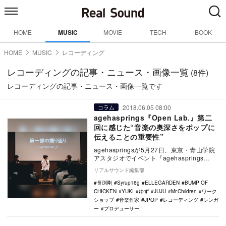
HOME
MUSIC
MOVIE
TECH
BOOK
HOME
MUSIC
レコーディング
レコーディングの記事・ニュース・画像一覧
(8件)
レコーディングの記事・ニュース・画像一覧です
2018.06.05 08:00
コラム
agehasprings『Open Lab.』第二
回に感じた“音楽の奥深さをポップに
伝えることの重要性”
agehaspringsが5月27日、東京・青山学院
アスタジオでイベント『agehasprings
Open Lab. vol.…
リアルサウンド編集部
長渕剛
Syrup16g
ELLEGARDEN
BUMP OF
CHICKEN
YUKI
ゆず
JUJU
Mr.Children
ワーク
ショップ
音楽作家
JPOP
レコーディング
シンガ
ー
プロデューサー