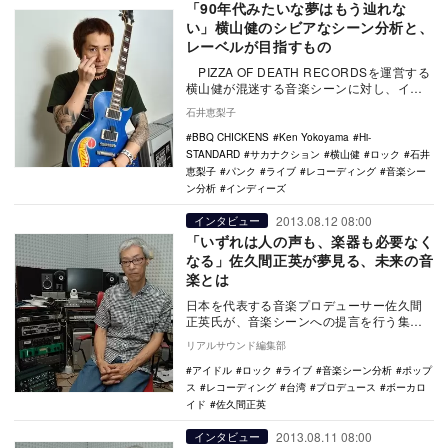
「90年代みたいな夢はもう辿れな
い」横山健のシビアなシーン分析と、
レーベルが目指すもの
PIZZA OF DEATH RECORDSを運営する
横山健が混迷する音楽シーンに対し、イン
ディーズの視点から提言を行うロ…
石井恵梨子
BBQ CHICKENS
Ken Yokoyama
Hi-
STANDARD
サカナクション
横山健
ロック
石井
恵梨子
パンク
ライブ
レコーディング
音楽シー
ン分析
インディーズ
2013.08.12 08:00
インタビュー
「いずれは人の声も、楽器も必要なく
なる」佐久間正英が夢見る、未来の音
楽とは
日本を代表する音楽プロデューサー佐久間
正英氏が、音楽シーンへの提言を行う集中
連載。最終回となる後編では、現在のアイ
リアルサウンド編集部
ドルシーンから…
アイドル
ロック
ライブ
音楽シーン分析
ポップ
ス
レコーディング
台湾
プロデュース
ボーカロ
イド
佐久間正英
2013.08.11 08:00
インタビュー