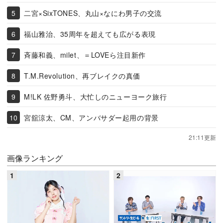
二宮×SixTONES、丸山×なにわ男子の交流
福山雅治、35周年を超えても広がる表現
斉藤和義、milet、＝LOVEら注目新作
T.M.Revolution、再ブレイクの真価
M!LK 佐野勇斗、大忙しのニューヨーク旅行
宮舘涼太、CM、アンバサダー起用の背景
21:11更新
画像ランキング