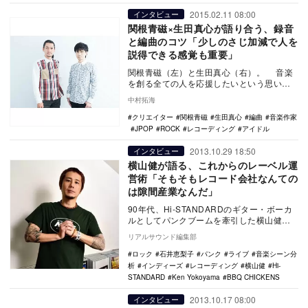
2015.02.11 08:00
インタビュー
関根青磁×生田真心が語り合う、録音
と編曲のコツ「少しのさじ加減で人を
説得できる感覚も重要」
関根青磁（左）と生田真心（右）。 音楽
を創る全ての人を応援したいという思いか
ら生まれた、音楽作家・クリエイターのた
中村拓海
めの音楽総…
クリエイター
関根青磁
生田真心
編曲
音楽作家
JPOP
ROCK
レコーディング
アイドル
2013.10.29 18:50
インタビュー
横山健が語る、これからのレーベル運
営術「そもそもレコード会社なんての
は隙間産業なんだ」
90年代、Hi-STANDARDのギター・ボーカ
ルとしてパンクブームを牽引した横山健。
現在はBBQ CHICKENSやソロ名義の…
リアルサウンド編集部
ロック
石井恵梨子
パンク
ライブ
音楽シーン分
析
インディーズ
レコーディング
横山健
Hi-
STANDARD
Ken Yokoyama
BBQ CHICKENS
2013.10.17 08:00
インタビュー