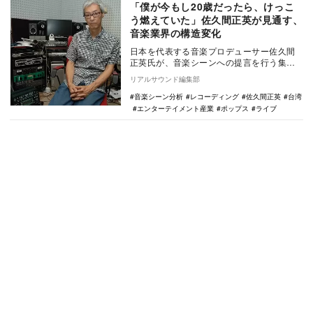
「僕が今もし20歳だったら、けっこ
う燃えていた」佐久間正英が見通す、
音楽業界の構造変化
日本を代表する音楽プロデューサー佐久間
正英氏が、音楽シーンへの提言を行う集中
連載。ライブハウスをはじめとする音楽界
リアルサウンド編集部
の問題点を指摘…
音楽シーン分析
レコーディング
佐久間正英
台湾
エンターテイメント産業
ポップス
ライブ