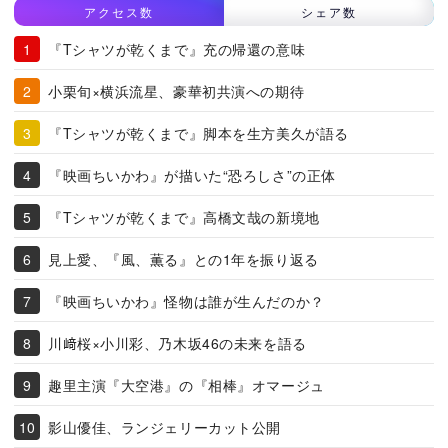
アクセス数
シェア数
『Tシャツが乾くまで』充の帰還の意味
小栗旬×横浜流星、豪華初共演への期待
『Tシャツが乾くまで』脚本を生方美久が語る
『映画ちいかわ』が描いた“恐ろしさ”の正体
『Tシャツが乾くまで』高橋文哉の新境地
見上愛、『風、薫る』との1年を振り返る
『映画ちいかわ』怪物は誰が生んだのか？
川﨑桜×小川彩、乃木坂46の未来を語る
趣里主演『大空港』の『相棒』オマージュ
影山優佳、ランジェリーカット公開