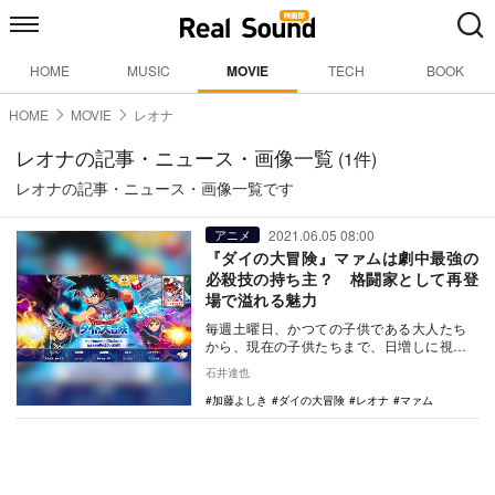
HOME
MUSIC
MOVIE
TECH
BOOK
HOME
MOVIE
レオナ
レオナの記事・ニュース・画像一覧
(1件)
レオナの記事・ニュース・画像一覧です
2021.06.05 08:00
アニメ
『ダイの大冒険』マァムは劇中最強の
必殺技の持ち主？ 格闘家として再登
場で溢れる魅力
毎週土曜日、かつての子供である大人たち
から、現在の子供たちまで、日増しに視聴
者を夢中にさせているアニメ『ダイの大冒
石井達也
険』（テレビ東…
加藤よしき
ダイの大冒険
レオナ
マァム