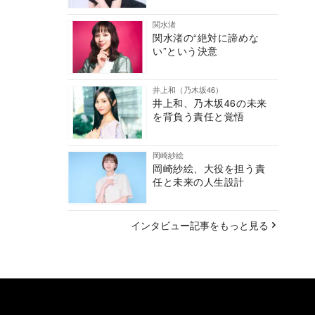
関水渚
関水渚の“絶対に諦めな
い”という決意
井上和（乃木坂46）
井上和、乃木坂46の未来
を背負う責任と覚悟
岡崎紗絵
岡崎紗絵、大役を担う責
任と未来の人生設計
インタビュー記事をもっと見る