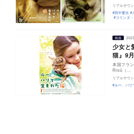
リアルサウン
田中要次
コリンヌ・
2023
映画
少女と
猫』9
本国フランスで
Rroû（…
リアルサウン
ルー、パリ