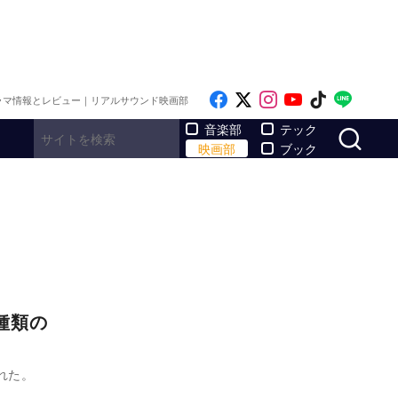
Like on Facebook
Follow on x
Follow on Inst
Follow on Y
Follow on
Follo
ラマ情報とレビュー｜リアルサウンド映画部
サ
音楽部
テック
映画部
ブック
種類の
された。