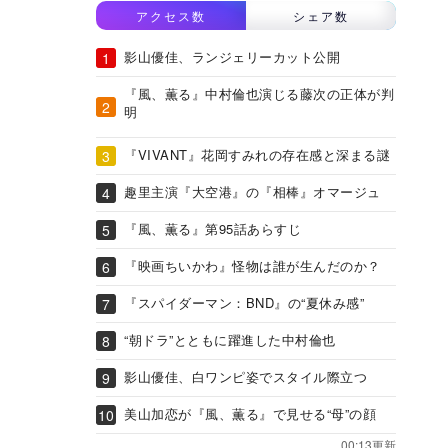
アクセス数
シェア数
影山優佳、ランジェリーカット公開
『風、薫る』中村倫也演じる藤次の正体が判
明
『VIVANT』花岡すみれの存在感と深まる謎
趣里主演『大空港』の『相棒』オマージュ
『風、薫る』第95話あらすじ
『映画ちいかわ』怪物は誰が生んだのか？
『スパイダーマン：BND』の“夏休み感”
“朝ドラ”とともに躍進した中村倫也
影山優佳、白ワンピ姿でスタイル際立つ
美山加恋が『風、薫る』で見せる“母”の顔
00:13更新