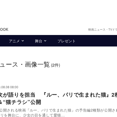
BOOK
映画ニュース・TVド
アニメ
舞台
プレゼント
ュース・画像一覧
(2件)
.08.08 08:00
次が語りを担当 『ルー、パリで生まれた猫』2
＆“猫チラシ”公開
日に公開される映画『ルー、パリで生まれた猫』の予告編2種類が公開
パリを舞台に、少女の目を通して愛猫…