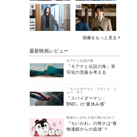
画像をもっと見る
最新映画レビュー
モアナと伝説の海
『モアナと伝説の海』実
写化の意義を考える
『スパイダーマン：ブランド・ニ
ュー・デイ
『スパイダーマン：
BND』の“夏休み感”
映画ちいかわ 人魚の島のひみつ
『ちいかわ』の怖さは“食
物連鎖からの追放”？