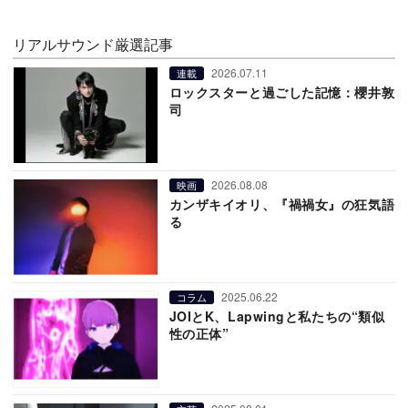
リアルサウンド厳選記事
2026.07.11
連載
ロックスターと過ごした記憶：櫻井敦
司
2026.08.08
映画
カンザキイオリ、『禍禍女』の狂気語
る
2025.06.22
コラム
JOIとK、Lapwingと私たちの“類似
性の正体”