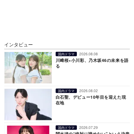
インタビュー
2026.08.08
国内ドラマ
川﨑桜×小川彩、乃木坂46の未来を語
る
2026.08.02
国内ドラマ
白石聖、デビュー10年目を迎えた現
在地
2026.07.29
国内ドラマ
関水渚の“絶対に諦めない”という決意