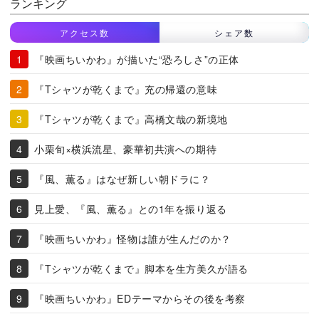
ランキング
アクセス数
シェア数
『映画ちいかわ』が描いた“恐ろしさ”の正体
『Tシャツが乾くまで』充の帰還の意味
『Tシャツが乾くまで』高橋文哉の新境地
小栗旬×横浜流星、豪華初共演への期待
『風、薫る』はなぜ新しい朝ドラに？
見上愛、『風、薫る』との1年を振り返る
『映画ちいかわ』怪物は誰が生んだのか？
『Tシャツが乾くまで』脚本を生方美久が語る
『映画ちいかわ』EDテーマからその後を考察