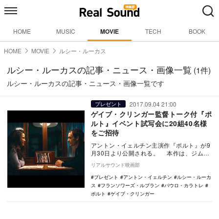
HOME
MUSIC
MOVIE
TECH
BOOK
HOME
MOVIE
ルシー・ルーカス
ルシー・ルーカスの記事・ニュース・画像一覧
(1件)
ルシー・ルーカスの記事・ニュース・画像一覧です
2017.09.04 21:00
プレゼント
ゲイブ・クリンガー監督トーク付『ポ
ルト』イベント試写会に20組40名様
をご招待
アントン・イェルチン主演作『ポルト』が9
月30日より公開される。 本作は、ジム・
ジャームッシュ製作総指揮の元、昨年27歳
リアルサウンド映画部
で急…
プレゼント
アントン・イェルチン
ルシー・ルーカ
ス
フランソワーズ・ルブラン
パウロ・カラトレ
ポルト
ゲイブ・クリンガー