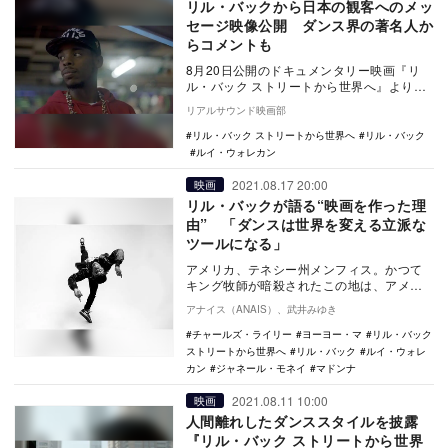
リル・バックから日本の観客へのメッ
セージ映像公開 ダンス界の著名人か
らコメントも
8月20日公開のドキュメンタリー映画『リ
ル・バック ストリートから世界へ』より、
リル・バックからのメッセージ動画が公開
リアルサウンド映画部
された。 …
リル・バック ストリートから世界へ
リル・バック
ルイ・ウォレカン
2021.08.17 20:00
映画
リル・バックが語る“映画を作った理
由” 「ダンスは世界を変える立派な
ツールになる」
アメリカ、テネシー州メンフィス。かつて
キング牧師が暗殺されたこの地は、アメリ
カの中でも最も危険な犯罪多発地域の一つ
アナイス（ANAIS）、武井みゆき
として知られて…
チャールズ・ライリー
ヨーヨー・マ
リル・バック
ストリートから世界へ
リル・バック
ルイ・ウォレ
カン
ジャネール・モネイ
マドンナ
2021.08.11 10:00
映画
人間離れしたダンススタイルを披露
『リル・バック ストリートから世界