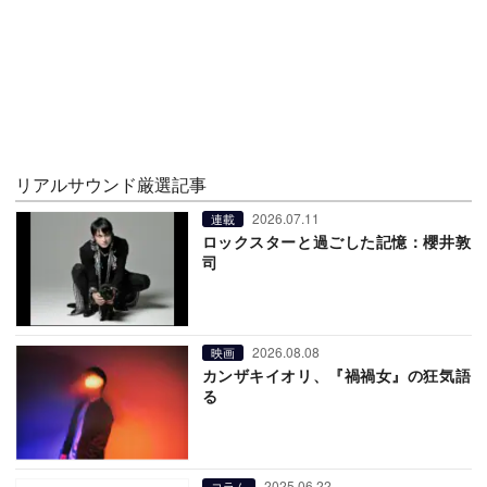
リアルサウンド厳選記事
2026.07.11
連載
ロックスターと過ごした記憶：櫻井敦
司
2026.08.08
映画
カンザキイオリ、『禍禍女』の狂気語
る
2025.06.22
コラム