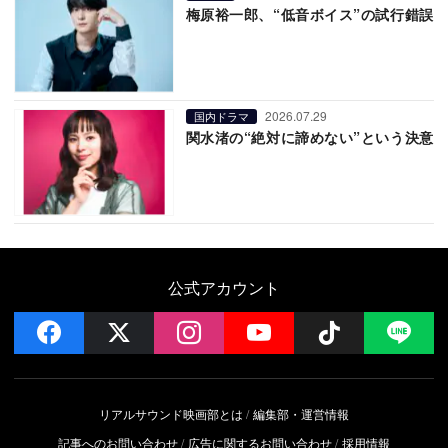
梅原裕一郎、“低音ボイス”の試行錯誤
2026.07.29
国内ドラマ
関水渚の“絶対に諦めない”という決意
公式アカウント
facebook
x
instagram
YouTube
Follow on 
LI
リアルサウンド映画部とは
編集部・運営情報
記事へのお問い合わせ
広告に関するお問い合わせ
採用情報