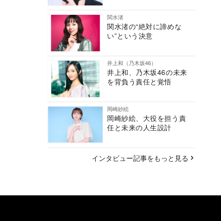
関水渚
関水渚の“絶対に諦めな
い”という決意
井上和（乃木坂46）
井上和、乃木坂46の未来
を背負う責任と覚悟
岡崎紗絵
岡崎紗絵、大役を担う責
任と未来の人生設計
インタビュー記事をもっと見る