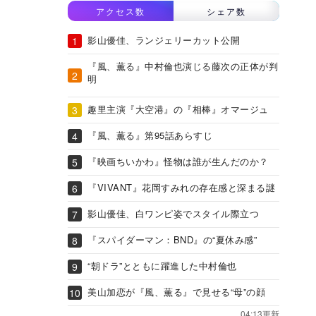
アクセス数
シェア数
影山優佳、ランジェリーカット公開
『風、薫る』中村倫也演じる藤次の正体が判
明
趣里主演『大空港』の『相棒』オマージュ
『風、薫る』第95話あらすじ
『映画ちいかわ』怪物は誰が生んだのか？
『VIVANT』花岡すみれの存在感と深まる謎
影山優佳、白ワンピ姿でスタイル際立つ
『スパイダーマン：BND』の“夏休み感”
“朝ドラ”とともに躍進した中村倫也
美山加恋が『風、薫る』で見せる“母”の顔
04:13更新