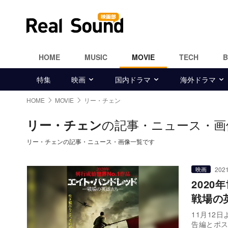
HOME
MUSIC
MOVIE
TECH
特集
映画
国内ドラマ
海外ドラマ
HOME
MOVIE
リー・チェン
の記事・ニュース・画
リー・チェン
リー・チェンの記事・ニュース・画像一覧です
2021
映画
202
戦場の
11月12