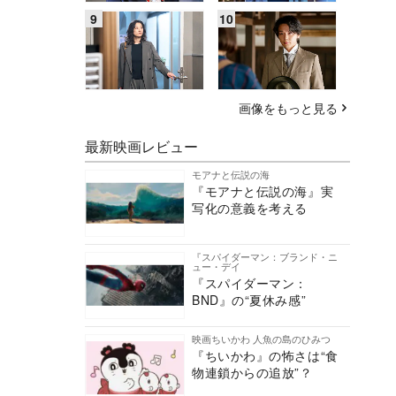
画像をもっと見る
最新映画レビュー
モアナと伝説の海
『モアナと伝説の海』実
写化の意義を考える
『スパイダーマン：ブランド・ニ
ュー・デイ
『スパイダーマン：
BND』の“夏休み感”
映画ちいかわ 人魚の島のひみつ
『ちいかわ』の怖さは“食
物連鎖からの追放”？