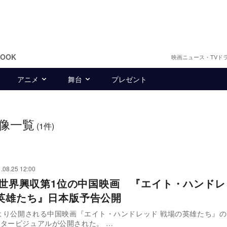
BOOK
映画ニュース・TVド
アニメ
舞台
プレゼント
像一覧
(1件)
.08.25 12:00
0年世界興収第1位の中国映画 『エイト・ハンドレ
英雄たち』日本版予告公開
日より公開される中国映画『エイト・ハンドレッド 戦場の英雄たち』
告編とポスタービジュアルが公開された。 …