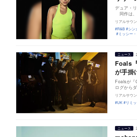
デュア・リ
同作は、D
リアルサウン
R&B
シン
ミッシー・
ニュース
Foals
が手掛
Foalsが
ログから
リアルサウン
UK
リミッ
ニュース