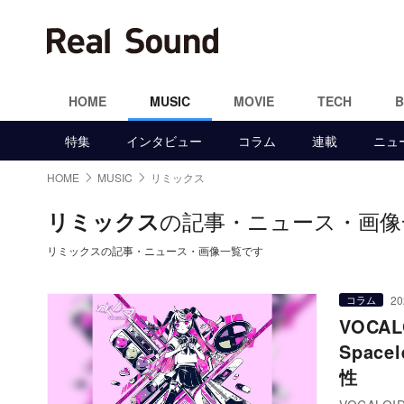
HOME
MUSIC
MOVIE
TECH
特集
インタビュー
コラム
連載
ニュ
HOME
MUSIC
リミックス
の記事・ニュース・画像
リミックス
リミックスの記事・ニュース・画像一覧です
20
コラム
VOC
Spac
性