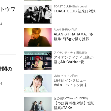
TOAST CLUB×Black petrol
・トウワ
TOAST CLUB 初来日対談
ALAN SHIRAHAMA
ALAN SHIRAHAMA、移
籍第1弾Sgで描く挑戦
アイデンティティ 田島直弥
アイデンティティ田島が
語るMr.Children愛
時間の
Liella! ペイトン尚未
Liella! インタビュー
Vol.8：ペイトン尚未
堀切裕真×TAKA（CUBERS）
【つば男 特別対談】堀切
裕真×TAKA