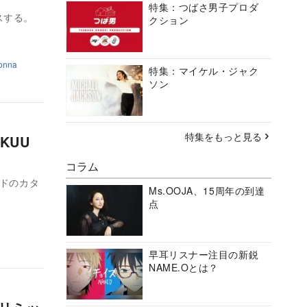
特集：つばさ男子プロダ
スする。
クション
onna
特集：マイケル・ジャク
ソン
特集をもっと見る
 KUU
コラム
バンドのカタ
Ms.OOJA、15周年の到達
点
早耳リスナー注目の新鋭
NAME.Oとは？