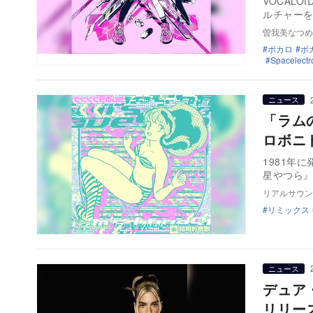
VOCAL
ルチャー
曽我美なつめ
ボカロ
ボ
Spacelectr
ニュース
「ラム
ロボニ
1981年
星やつら
リアルサウン
リミックス
ニュース
デュア
リリー