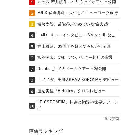
ミセス 若井滉斗、ハリウッドオフショ公開
M!LK 佐野勇斗、大忙しのニューヨーク旅行
塩﨑太智、芸能界が求めていた“全力感”
Liella! リレーインタビュー Vol.9：岬 なこ
福山雅治、35周年を超えても広がる表現
宮舘涼太、CM、アンバサダー起用の背景
Number_i、5大ドームツアー日程公開
『ノノガ』出身ASHA＆KOKONAがデビュー
渡辺美里『Birthday』クロスレビュー
LE SSERAFIM、快楽と陶酔の世界ツアーレ
ポ
16:12更新
画像ランキング