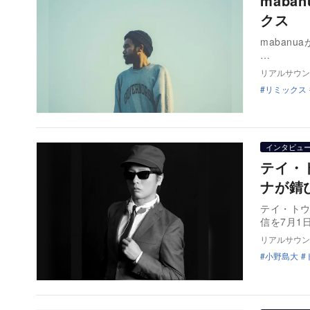
maban
クス
mabanua
…
リアルサウン
リミックス
インタビュ
テイ・
ナが錆
テイ・トウ
信を7月1
リアルサウン
小野島大