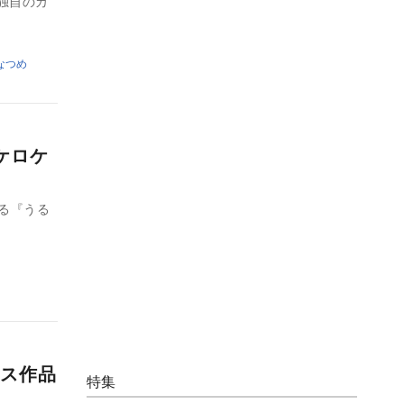
び独自のカ
なつめ
ケロケ
する『うる
ス作品
特集