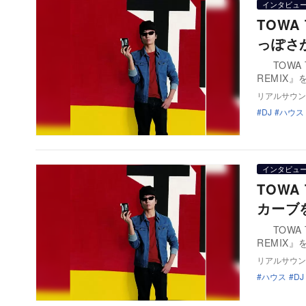
インタビュ
TOW
っぽさ
TOWA TEIが、ソロ活動20周年を記念したリミックスベストアルバム『94-14
REMIX』
リアルサウン
DJ
ハウス
インタビュ
TOWA
カーブ
TOWA TEIが、ソロ活動20周年を記念したリミックスベストアルバム『94-14
REMIX』
リアルサウン
ハウス
DJ