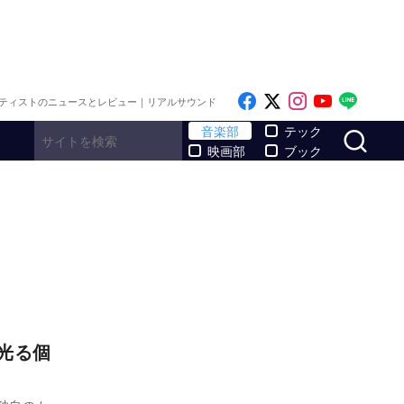
Like on Facebook
Follow on x
Follow on I
Follow o
Follo
ティストのニュースとレビュー｜リアルサウンド
サ
音楽部
テック
映画部
ブック
に光る個