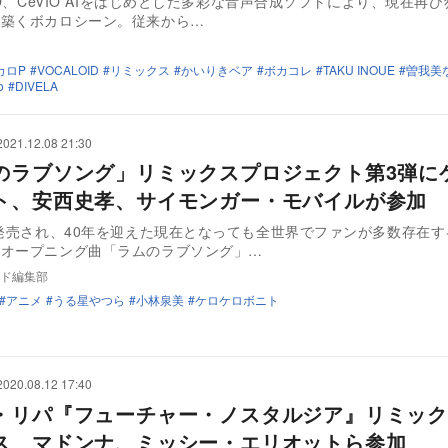
OID、CeVIO AIをはじめとした多彩な音声合成ソフトにより、現在再
を築くボカロシーン。従来から…
カロP
VOCALOID
リミックス
かいりきベア
ボカコレ
TAKU INOUE
曽我美
o
DIVELA
2021.12.08 21:30
のラブソング」リミックスプロジェクト第3弾に
ト、安西史孝、サイモンガー・モバイルが参加
に発売され、40年を迎えた現在となっても全世界でファンが多数存在
』オープニング曲「ラムのラブソング」…
ド編集部
アニメ
うる星やつら
小林泉美
ケロケロボニト
2020.08.12 17:40
・リパ『フューチャー・ノスタルジア』リミック
ス マドンナ、ミッシー・エリオットら参加