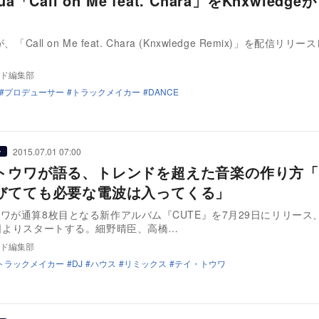
ua「Call on Me feat. Chara」をKnxwledg
が、「Call on Me feat. Chara (Knxwledge Remix)」を配信
ド編集部
プロデューサー
トラックメイカー
DANCE
2015.07.01 07:00
ー
トウワが語る、トレンドを超えた音楽の作り方「
びてても必要な電波は入ってくる」
ワが通算8枚目となる新作アルバム『CUTE』を7月29日にリリース
日よりスタートする。細野晴臣、高橋…
ド編集部
トラックメイカー
DJ
ハウス
リミックス
テイ・トウワ