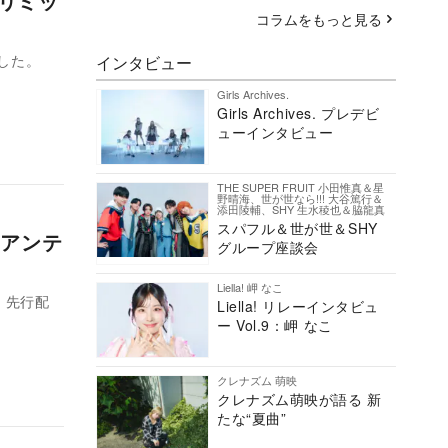
eがリミッ
コラムをもっと見る
リリースした。
インタビュー
Girls Archives.
Girls Archives. プレデビ
ューインタビュー
THE SUPER FRUIT 小田惟真＆星
野晴海、世が世なら!!! 大谷篤行＆
添田陵輔、SHY 生水稜也＆脇龍真
スパフル＆世が世＆SHY
アンテ
グループ座談会
Liella! 岬 なこ
、先行配
Liella! リレーインタビュ
ー Vol.9：岬 なこ
クレナズム 萌映
クレナズム萌映が語る 新
たな“夏曲”