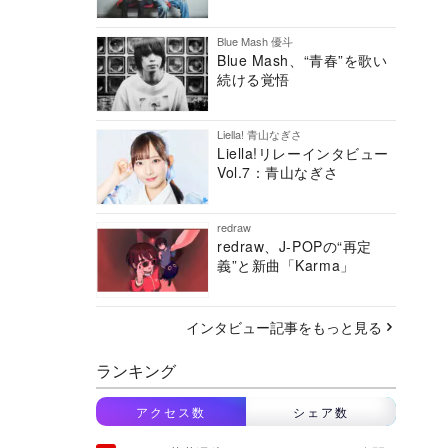
Blue Mash 優斗
Blue Mash、“青春”を歌い
続ける覚悟
Liella! 青山なぎさ
Liella!リレーインタビュー
Vol.7：青山なぎさ
redraw
redraw、J-POPの“再定
義”と新曲「Karma」
インタビュー記事をもっと見る
ランキング
アクセス数
シェア数