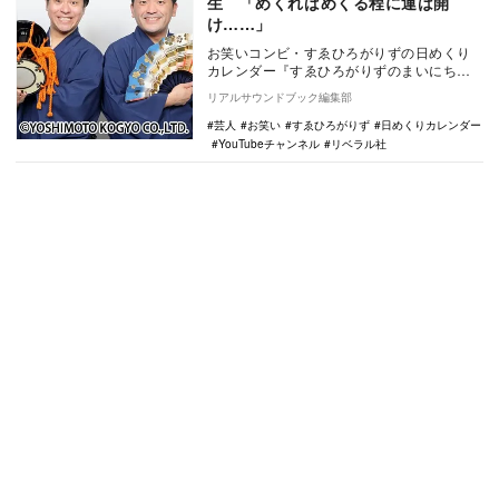
生 「めくればめくる程に運は開
け……」
お笑いコンビ・すゑひろがりずの日めくり
カレンダー『すゑひろがりずのまいにち
寿！！』が、10月16日にリベラル社より発
リアルサウンドブック編集部
売される。 …
芸人
お笑い
すゑひろがりず
日めくりカレンダー
YouTubeチャンネル
リベラル社