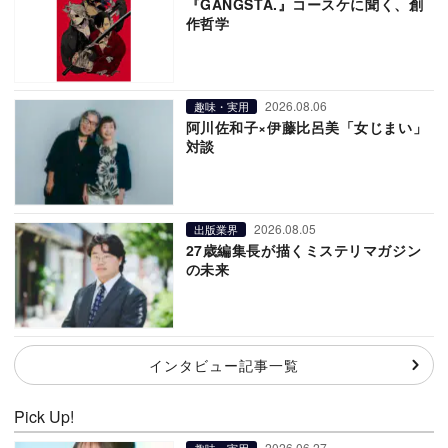
『GANGSTA.』コースケに聞く、創
作哲学
2026.08.06
趣味・実用
阿川佐和子×伊藤比呂美「女じまい」
対談
2026.08.05
出版業界
27歳編集長が描くミステリマガジン
の未来
インタビュー記事一覧
Pick Up!
2026.06.27
趣味・実用