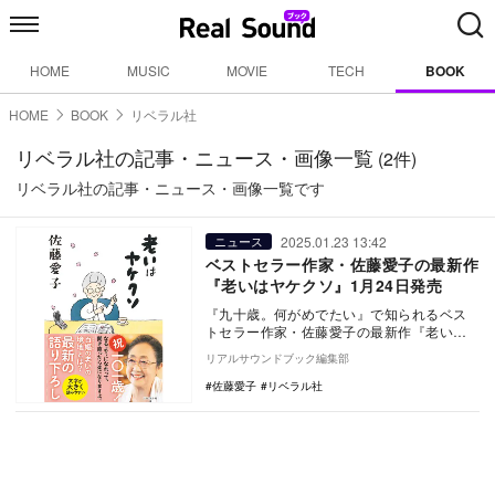
HOME
MUSIC
MOVIE
TECH
BOOK
HOME
BOOK
リベラル社
リベラル社の記事・ニュース・画像一覧
(2件)
リベラル社の記事・ニュース・画像一覧です
2025.01.23 13:42
ニュース
ベストセラー作家・佐藤愛子の最新作
『老いはヤケクソ』1月24日発売
『九十歳。何がめでたい』で知られるベス
トセラー作家・佐藤愛子の最新作『老いは
ヤケクソ』（リベラル社）が、1月24日に発
リアルサウンドブック編集部
売される。…
佐藤愛子
リベラル社