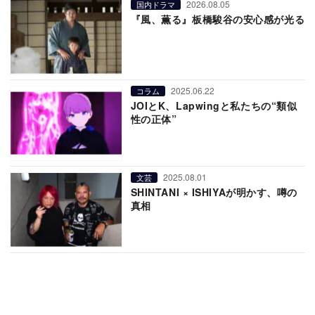
2026.08.05
国内ドラマ
『風、薫る』板橋駿谷の安心感が光る
2025.06.22
コラム
JOIとK、Lapwingと私たちの“類似
性の正体”
2025.08.01
文芸
SHINTANI × ISHIYAが明かす、噂の
真相