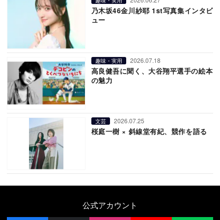
乃木坂46金川紗耶 1st写真集インタビ
ュー
2026.07.18
趣味・実用
高良健吾に聞く、大谷翔平選手の絵本
の魅力
2026.07.25
文芸
桜庭一樹 × 斜線堂有紀、競作を語る
公式アカウント