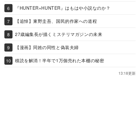
『HUNTER×HUNTER』はもはや小説なのか？
【追悼】東野圭吾、国民的作家への道程
27歳編集長が描くミステリマガジンの未来
【漫画】同姓の同性と偽装夫婦
積読を解消！半年で1万個売れた本棚の秘密
13:18更新