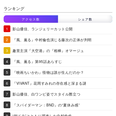
ランキング
アクセス数
シェア数
影山優佳、ランジェリーカット公開
『風、薫る』中村倫也演じる藤次の正体が判明
趣里主演『大空港』の『相棒』オマージュ
『風、薫る』第95話あらすじ
『映画ちいかわ』怪物は誰が生んだのか？
『VIVANT』花岡すみれの存在感と深まる謎
影山優佳、白ワンピ姿でスタイル際立つ
『スパイダーマン：BND』の“夏休み感”
“朝ドラ”とともに躍進した中村倫也