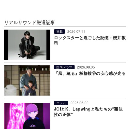
リアルサウンド厳選記事
2026.07.11
連載
ロックスターと過ごした記憶：櫻井敦
司
2026.08.05
国内ドラマ
『風、薫る』板橋駿谷の安心感が光る
2025.06.22
コラム
JOIとK、Lapwingと私たちの“類似
性の正体”