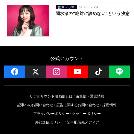
2026.07.29
国内ドラマ
関水渚の“絶対に諦めない”という決意
公式アカウント
facebook
x
instagram
YouTube
Follow on 
LI
リアルサウンド映画部とは
編集部・運営情報
記事へのお問い合わせ
広告に関するお問い合わせ
採用情報
プライバシーポリシー
クッキーポリシー
外部送信ポリシー
記事配信先メディア