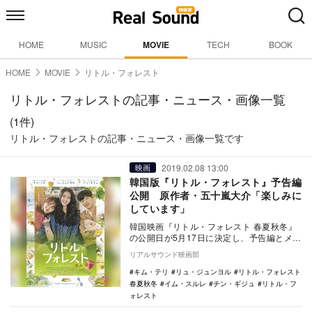
HOME
MUSIC
MOVIE
TECH
BOOK
HOME
MOVIE
リトル・フォレスト
リトル・フォレストの記事・ニュース・画像一覧
(1件)
リトル・フォレストの記事・ニュース・画像一覧です
2019.02.08 13:00
映画
韓国版『リトル・フォレスト』予告編
公開 原作者・五十嵐大介「楽しみに
しています」
韓国映画『リトル・フォレスト 春夏秋冬』
の公開日が5月17日に決定し、予告編とメイ
ンビジュアルが公開された。 本作は、2…
リアルサウンド映画部
キム・テリ
リュ・ジュンヨル
リトル・フォレスト
春夏秋冬
イム・スルレ
チン・ギジュ
リトル・フ
ォレスト