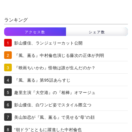
ランキング
アクセス数
シェア数
影山優佳、ランジェリーカット公開
『風、薫る』中村倫也演じる藤次の正体が判明
『映画ちいかわ』怪物は誰が生んだのか？
『風、薫る』第95話あらすじ
趣里主演『大空港』の『相棒』オマージュ
影山優佳、白ワンピ姿でスタイル際立つ
美山加恋が『風、薫る』で見せる“母”の顔
“朝ドラ”とともに躍進した中村倫也