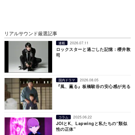
リアルサウンド厳選記事
2026.07.11
連載
ロックスターと過ごした記憶：櫻井敦
司
2026.08.05
国内ドラマ
『風、薫る』板橋駿谷の安心感が光る
2025.06.22
コラム
JOIとK、Lapwingと私たちの“類似
性の正体”