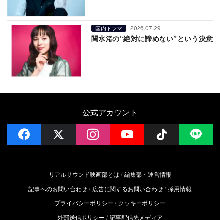
2026.07.29
国内ドラマ
関水渚の“絶対に諦めない”という決意
公式アカウント
facebook
x
instagram
YouTube
Follow on 
LI
リアルサウンド映画部とは
編集部・運営情報
記事へのお問い合わせ
広告に関するお問い合わせ
採用情報
プライバシーポリシー
クッキーポリシー
外部送信ポリシー
記事配信先メディア