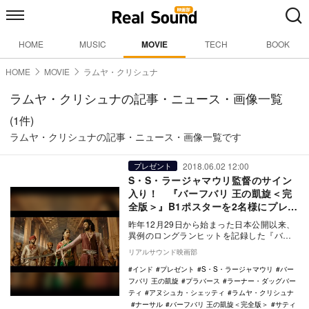
HOME
MUSIC
MOVIE
TECH
BOOK
HOME
MOVIE
ラムヤ・クリシュナ
ラムヤ・クリシュナの記事・ニュース・画像一覧
(1件)
ラムヤ・クリシュナの記事・ニュース・画像一覧です
2018.06.02 12:00
プレゼント
S・S・ラージャマウリ監督のサイン
入り！ 『バーフバリ 王の凱旋＜完
全版＞』B1ポスターを2名様にプレゼ
ント
昨年12月29日から始まった日本公開以来、
異例のロングランヒットを記録した『バー
フバリ 王の凱旋』が、6月1日より『バーフ
リアルサウンド映画部
バリ …
インド
プレゼント
S・S・ラージャマウリ
バー
フバリ 王の凱旋
プラバース
ラーナー・ダッグバー
ティ
アヌシュカ・シェッティ
ラムヤ・クリシュナ
ナーサル
バーフバリ 王の凱旋＜完全版＞
サティ