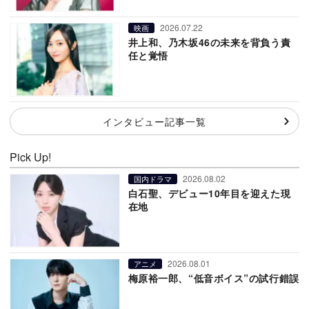
2026.07.22
映画
井上和、乃木坂46の未来を背負う責
任と覚悟
インタビュー記事一覧
Pick Up!
2026.08.02
国内ドラマ
白石聖、デビュー10年目を迎えた現
在地
2026.08.01
アニメ
梅原裕一郎、“低音ボイス”の試行錯誤