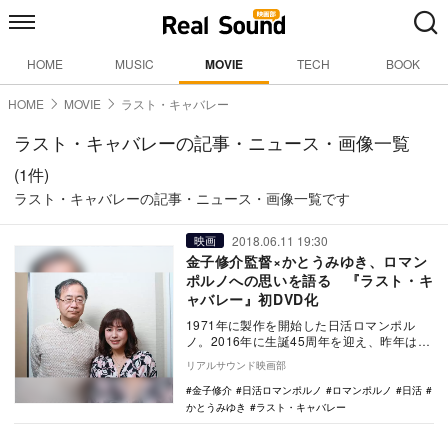
HOME
MUSIC
MOVIE
TECH
BOOK
HOME
MOVIE
ラスト・キャバレー
ラスト・キャバレーの記事・ニュース・画像一覧
(1件)
ラスト・キャバレーの記事・ニュース・画像一覧です
2018.06.11 19:30
映画
金子修介監督×かとうみゆき、ロマン
ポルノへの思いを語る 『ラスト・キ
ャバレー』初DVD化
1971年に製作を開始した日活ロマンポル
ノ。2016年に生誕45周年を迎え、昨年は行
定勲、園子温らが監督を務めたロマンポル
リアルサウンド映画部
ノが公…
金子修介
日活ロマンポルノ
ロマンポルノ
日活
かとうみゆき
ラスト・キャバレー