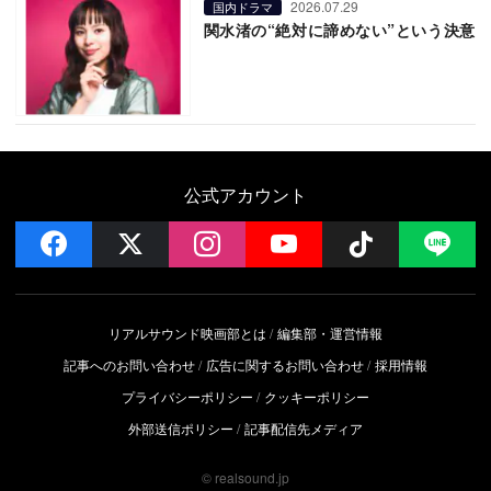
2026.07.29
国内ドラマ
関水渚の“絶対に諦めない”という決意
公式アカウント
facebook
x
instagram
YouTube
Follow on 
LI
リアルサウンド映画部とは
編集部・運営情報
記事へのお問い合わせ
広告に関するお問い合わせ
採用情報
プライバシーポリシー
クッキーポリシー
外部送信ポリシー
記事配信先メディア
© realsound.jp