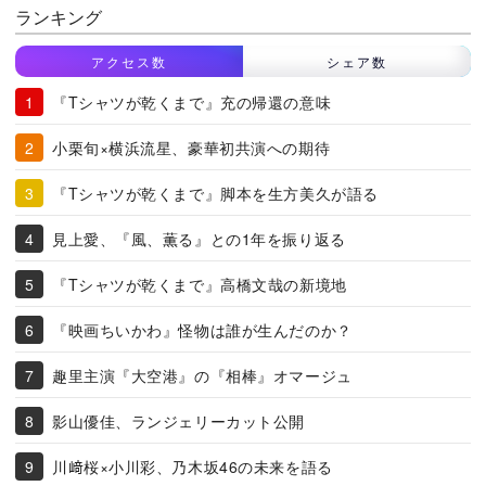
ランキング
アクセス数
シェア数
『Tシャツが乾くまで』充の帰還の意味
小栗旬×横浜流星、豪華初共演への期待
『Tシャツが乾くまで』脚本を生方美久が語る
見上愛、『風、薫る』との1年を振り返る
『Tシャツが乾くまで』高橋文哉の新境地
『映画ちいかわ』怪物は誰が生んだのか？
趣里主演『大空港』の『相棒』オマージュ
影山優佳、ランジェリーカット公開
川﨑桜×小川彩、乃木坂46の未来を語る