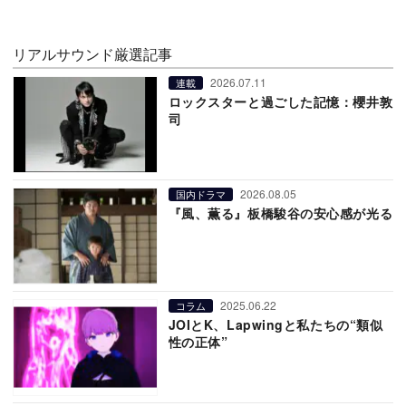
リアルサウンド厳選記事
2026.07.11
連載
ロックスターと過ごした記憶：櫻井敦
司
2026.08.05
国内ドラマ
『風、薫る』板橋駿谷の安心感が光る
2025.06.22
コラム
JOIとK、Lapwingと私たちの“類似
性の正体”