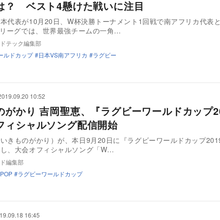
は？ ベスト4懸けた戦いに注目
本代表が10月20日、W杯決勝トーナメント1回戦で南アフリカ代表
次リーグでは、世界最強チームの一角…
ドテック編集部
ールドカップ
日本VS南アフリカ
ラグビー
2019.09.20 10:52
のがかり 吉岡聖恵、『ラグビーワールドカップ20
フィシャルソング配信開始
いきものがかり）が、本日9月20日に『ラグビーワールドカップ2019
念し、大会オフィシャルソング「W…
ド編集部
JPOP
ラグビーワールドカップ
19.09.18 16:45