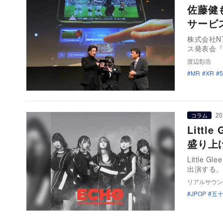
佐藤健
サービ
株式会社N
ス発表会『5
渡辺彰浩
MR
XR
20
コラム
Litt
盛り上
Little
出演する。
リアルサウン
JPOP
五