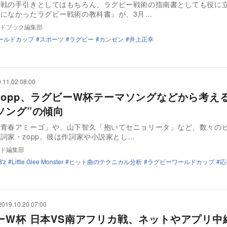
観戦の手引きとしてはもちろん、ラグビー戦術の指南書としても役に
になかったラグビー戦術の教科書』が、3月…
ドブック編集部
ールドカップ
スポーツ
ラグビー
カンゼン
井上正幸
.11.02 08:00
zopp、ラグビーW杯テーマソングなどから考え
ソング”の傾向
「青春アミーゴ」や、山下智久「抱いてセニョリータ」など、数々の
詞家・zopp。彼は作詞家や小説家とし…
ド編集部
B'z
Little Glee Monster
ヒット曲のテクニカル分析
ラグビーワールドカップ
応
2019.10.20 07:00
ーW杯 日本VS南アフリカ戦、ネットやアプリ中