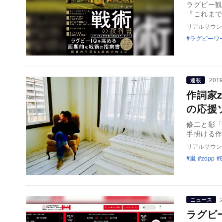
ラグビー
『これまで
リアルサウン
ラグビーワ
2019
連載
作詞家
の応援
修二と彰
手掛ける作
リアルサウン
嵐
zopp
ニュース
ラグビ