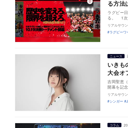
る方法
ラグビー日
る。 1
リアルサウン
ラグビーワ
ニュース
いきも
大会オ
吉岡聖恵（
開幕を記
リアルサウン
シンガー
20
コラム