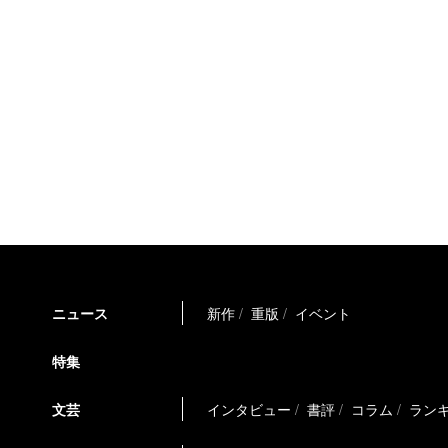
ニュース
新作
重版
イベント
特集
文芸
インタビュー
書評
コラム
ラン