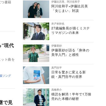
伊藤比呂美、阿川佐和子
立つ書籍
阿川佐和子×伊藤比呂美
「女じまい」対談
井戸本幹也
27歳編集長が描くミステ
リマガジンの未来
る“現代
伊藤亜紗
伊藤亜紗が語る『身体の
美学入門』と感性
ヒット曲を
真門浩平
日常を驚きに変える新
援ソング
鋭・真門浩平の世界
高橋孝介
積読を解消！半年で1万個
売れた本棚の秘密
継で見