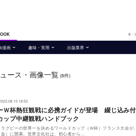
BOOK
本・
eb漫画
趣味・実用
出版業界
ュース・画像一覧
(8件)
2023.08.15 18:52
ーＷ杯熱狂観戦に必携ガイドが登場 綴じ込み付
カップ中継観戦ハンドブック
、ラグビーの世界一を決めるワールドカップ（Ｗ杯）フランス大会が
（金）に開幕。世界文化社は、初心者から…