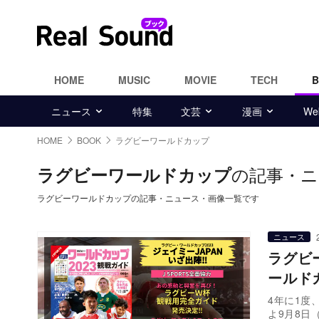
HOME
MUSIC
MOVIE
TECH
ニュース
特集
文芸
漫画
W
HOME
BOOK
ラグビーワールドカップ
の記事・ニ
ラグビーワールドカップ
ラグビーワールドカップの記事・ニュース・画像一覧です
ニュース
ラグビ
ールド
4年に1度
よ9月8日