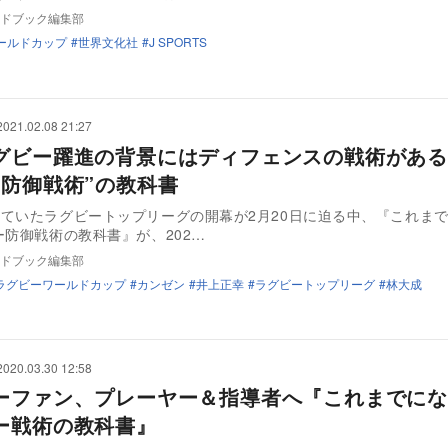
ドブック編集部
ールドカップ
世界文化社
J SPORTS
2021.02.08 21:27
グビー躍進の背景にはディフェンスの戦術がある
ー“防御戦術”の教科書
ていたラグビートップリーグの開幕が2月20日に迫る中、『これまて
ビー防御戦術の教科書』が、202…
ドブック編集部
ラグビーワールドカップ
カンゼン
井上正幸
ラグビートップリーグ
林大成
2020.03.30 12:58
ーファン、プレーヤー＆指導者へ『これまでにな
ー戦術の教科書』