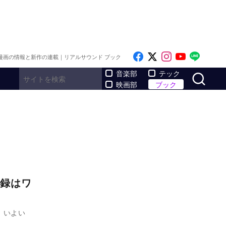
Like on Facebook
Follow on x
Follow on I
Follow o
Follo
漫画の情報と新作の連載｜リアルサウンド ブック
サ
音楽部
テック
映画部
ブック
録はワ
、いよい