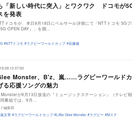
も「新しい時代に突入」とワクワク ドコモが5
スを発表
TTドコモが、本日9月18日にベルサール汐留にて「NTTドコモ 5G
G OPEN DAY』」を開…
5G
NTTドコモ
ラグビーワールドカップ
佐藤健
19.09.13 07:00
le Glee Monster、B'z、嵐……ラグビーワール
げる応援ソングの魅力
 Glee Monsterが9月13日放送の『ミュージックステーション』（テレ
同番組では、9月…
ド編集部
十嵐文章
ラグビーワールドカップ
Little Glee Monster
ラグビー
Mステ