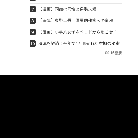
【漫画】同姓の同性と偽装夫婦
【追悼】東野圭吾、国民的作家への道程
【漫画】小学六女子をベッドから起こせ！
積読を解消！半年で1万個売れた本棚の秘密
00:16更新