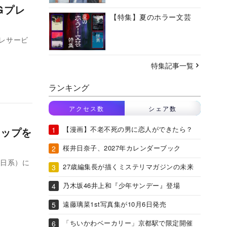
Gプレ
【特集】夏のホラー文芸
プレサービ
特集記事一覧
ランキング
アクセス数
シェア数
【漫画】不老不死の男に恋人ができたら？
ドカップを
桜井日奈子、2027年カレンダーブック
ビ朝日系）に
27歳編集長が描くミステリマガジンの未来
乃木坂46井上和『少年サンデー』登場
遠藤璃菜1st写真集が10月6日発売
「ちいかわベーカリー」京都駅で限定開催