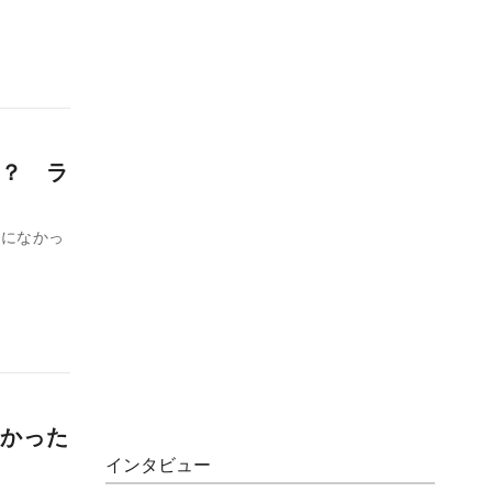
？ ラ
゙になかっ
かった
インタビュー