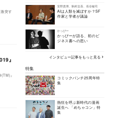
安野貴博、駒村圭吾、長谷敏司
AIは人類を滅ぼすか？SF
と激突す
作家と学者が議論
かっぴー
かっぴーが語る、初のビ
ジネス書への思い
インタビュー記事をもっと見る
19』
特集
(TM)』
コミックバンチ25周年特
集
熱狂を呼ぶ新時代の漫画
誕生へ 「めちゃコン」特
集