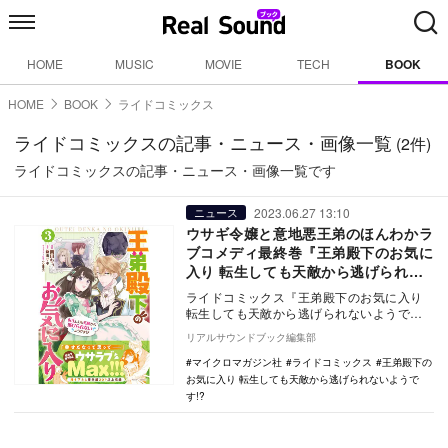
HOME
MUSIC
MOVIE
TECH
BOOK
HOME
BOOK
ライドコミックス
ライドコミックスの記事・ニュース・画像一覧
(2件)
ライドコミックスの記事・ニュース・画像一覧です
2023.06.27 13:10
ニュース
ウサギ令嬢と意地悪王弟のほんわかラ
ブコメディ最終巻『王弟殿下のお気に
入り 転生しても天敵から逃げられな
いようです!? 3』
ライドコミックス『王弟殿下のお気に入り
転生しても天敵から逃げられないようです!?
3』が6月29日にマイクロマガジン社より発
リアルサウンドブック編集部
売…
マイクロマガジン社
ライドコミックス
王弟殿下の
お気に入り 転生しても天敵から逃げられないようで
す!?