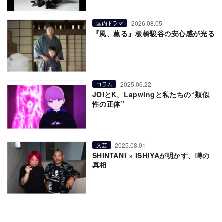
2026.08.05
国内ドラマ
『風、薫る』板橋駿谷の安心感が光る
2025.06.22
コラム
JOIとK、Lapwingと私たちの“類似
性の正体”
2025.08.01
文芸
SHINTANI × ISHIYAが明かす、噂の
真相