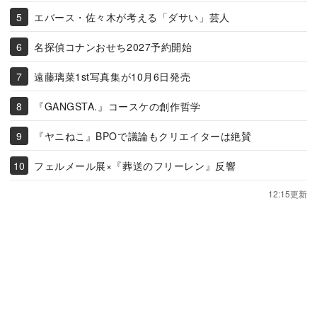
エバース・佐々木が考える「ダサい」芸人
名探偵コナンおせち2027予約開始
遠藤璃菜1st写真集が10月6日発売
『GANGSTA.』コースケの創作哲学
『ヤニねこ』BPOで議論もクリエイターは絶賛
フェルメール展×『葬送のフリーレン』反響
12:15更新