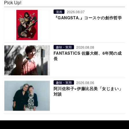
Pick Up!
2026.08.07
漫画
『GANGSTA.』コースケの創作哲学
2026.08.08
趣味・実用
FANTASTICS 佐藤大樹、6年間の成
長
2026.08.06
趣味・実用
阿川佐和子×伊藤比呂美「女じまい」
対談