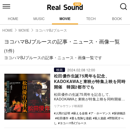
HOME
MUSIC
MOVIE
TECH
BOOK
HOME
MOVIE
ヨコハマBJブルース
ヨコハマBJブルースの記事・ニュース・画像一覧
(1件)
ヨコハマBJブルースの記事・ニュース・画像一覧です
2024.02.08 12:00
映画
松田優作生誕75周年を記念、
KADOKAWAと東映が特集上映を同時
開催 韓国2都市でも
松田優作の生誕75周年を記念して、
KADOKAWAと東映が特集上映を同時開催す
ることが決定。『角川シネマコレクション
リアルサウンド映画部
松田優作の…
人間の証明
蘇える金狼
ア・ホーマンス
探偵物語
松田優作
最も危険な遊戯
殺人遊戯
野獣死すべ
し
ヨコハマBJブルース