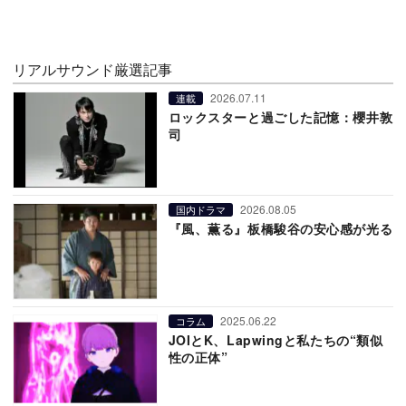
リアルサウンド厳選記事
2026.07.11
連載
ロックスターと過ごした記憶：櫻井敦
司
2026.08.05
国内ドラマ
『風、薫る』板橋駿谷の安心感が光る
2025.06.22
コラム
JOIとK、Lapwingと私たちの“類似
性の正体”