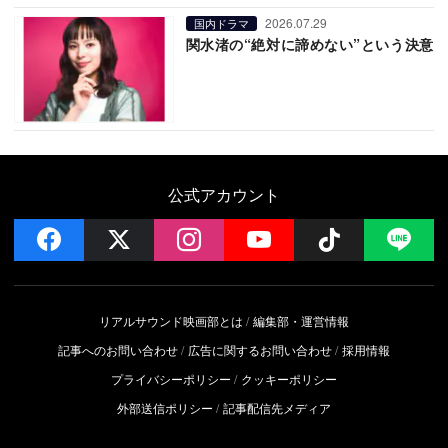
2026.07.29
国内ドラマ
関水渚の“絶対に諦めない”という決意
公式アカウント
facebook
x
instagram
YouTube
Follow on 
LI
リアルサウンド映画部とは
編集部・運営情報
記事へのお問い合わせ
広告に関するお問い合わせ
採用情報
プライバシーポリシー
クッキーポリシー
外部送信ポリシー
記事配信先メディア