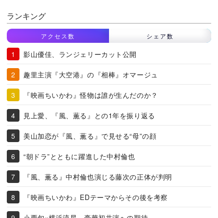
ランキング
アクセス数
シェア数
影山優佳、ランジェリーカット公開
趣里主演『大空港』の『相棒』オマージュ
『映画ちいかわ』怪物は誰が生んだのか？
見上愛、『風、薫る』との1年を振り返る
美山加恋が『風、薫る』で見せる“母”の顔
“朝ドラ”とともに躍進した中村倫也
『風、薫る』中村倫也演じる藤次の正体が判明
『映画ちいかわ』EDテーマからその後を考察
小栗旬×横浜流星、豪華初共演への期待