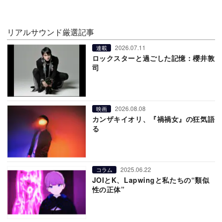
リアルサウンド厳選記事
2026.07.11
連載
ロックスターと過ごした記憶：櫻井敦
司
2026.08.08
映画
カンザキイオリ、『禍禍女』の狂気語
る
2025.06.22
コラム
JOIとK、Lapwingと私たちの“類似
性の正体”