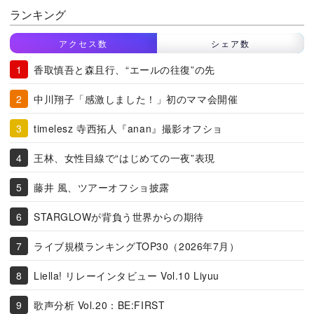
ランキング
アクセス数
シェア数
香取慎吾と森且行、“エールの往復”の先
中川翔子「感激しました！」初のママ会開催
timelesz 寺西拓人『anan』撮影オフショ
王林、女性目線で“はじめての一夜”表現
藤井 風、ツアーオフショ披露
STARGLOWが背負う世界からの期待
ライブ規模ランキングTOP30（2026年7月）
Liella! リレーインタビュー Vol.10 Liyuu
歌声分析 Vol.20：BE:FIRST