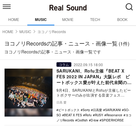
HOME
MUSIC
MOVIE
TECH
BOOK
HOME
MUSIC
ヨコノリRecords
ヨコノリRecordsの記事・ニュース・画像一覧
(1件)
ヨコノリRecordsの記事・ニュース・画像一覧です
2022.09.15 18:00
コラム
SARUKANI、Rofu主催『BEAT X
FES 2022 IN JAPAN』大阪レポ ビ
ートボックス愛が叶えた前代未聞のフ
ェス
9月4日、SARUKANIとRofuが主催したビー
トボクサーのみが出演する音楽フェス
『BEAT X FES 2022 IN JA…
日高 愛
ビートボックス
Sorry
日高愛
SARUKANI
SO-
SO
BEAT X FES
Rofu
RUSY
Resonance
ヨコ
ノリRecords
Codfish
D-low
SPIDERHORSE