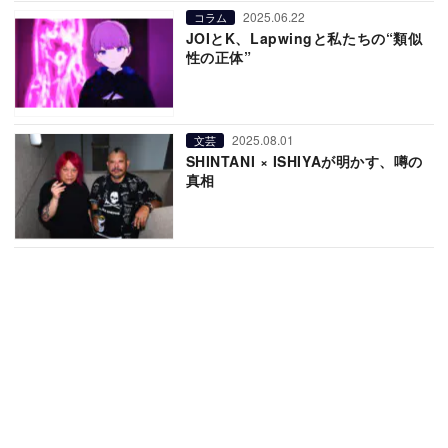
2025.06.22
コラム
JOIとK、Lapwingと私たちの“類似
性の正体”
2025.08.01
文芸
SHINTANI × ISHIYAが明かす、噂の
真相