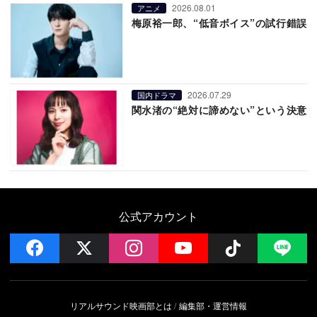
2026.08.01
アニメ
梅原裕一郎、“低音ボイス”の試行錯誤
2026.07.29
国内ドラマ
関水渚の“絶対に諦めない”という決意
公式アカウント
facebook
x
instagram
YouTube
Follow on 
LI
リアルサウンド映画部とは
編集部・運営情報