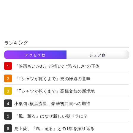
ランキング
アクセス数
シェア数
『映画ちいかわ』が描いた“恐ろしさ”の正体
『Tシャツが乾くまで』充の帰還の意味
『Tシャツが乾くまで』高橋文哉の新境地
小栗旬×横浜流星、豪華初共演への期待
『風、薫る』はなぜ新しい朝ドラに？
見上愛、『風、薫る』との1年を振り返る