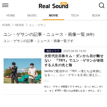
HOME
MUSIC
MOVIE
TECH
BOOK
HOME
MOVIE
ユン・ゲサン
ユン・ゲサンの記事・ニュース・画像一覧
(8件)
ユン・ゲサンの記事・ニュース・画像一覧です
2025.08.06 19:30
海外ドラマ
次世代注目株キム・ダンから目が離せ
ない 『TRY』でユン・ゲサンが体現
する人生の光と陰
Netflixで配信中の『TRY ～僕たちは奇跡に
なる～』。ユン・ゲサンを主演に迎えたス
ポーツヒューマンドラマとして、王道のス
にこ
ポ…
ユン・ゲサン
韓国ドラマ
キム・ヨハン
にこ
イ
ム・セミ
TRY～僕たちは奇跡になる～
キム・ダン