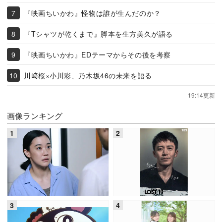
『映画ちいかわ』怪物は誰が生んだのか？
『Tシャツが乾くまで』脚本を生方美久が語る
『映画ちいかわ』EDテーマからその後を考察
川﨑桜×小川彩、乃木坂46の未来を語る
19:14更新
画像ランキング