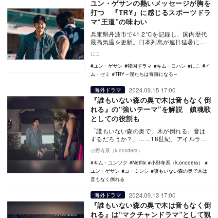
ユン・ゲサンの熱いメッセージが胸を
打つ 『TRY』に感じるスポーツドラ
マ“王道”の味わい
兵庫県丹波市で41.2℃を記録し、国内歴代
最高気温を更新。日本列島が連日猛暑に見
舞われる中、Netflixで暑い夏にピッタリな
にこ
ス…
ユン・ゲサン
韓国ドラマ
キム・ヨハン
にこ
イ
ム・セミ
TRY～僕たちは奇跡になる～
2024.09.15 17:00
海外ドラマ
『誰もいない森の奥で木は音もなく倒
れる』の“強いテーマ”を解説 鎮魂歌
としての役割も
「誰もいない森の奥で、木が倒れる。音は
するだろうか？」……18世紀、アイルラン
ドの哲学者ジョージ・バークリーが発し
小野寺系（k.onodera）
た、有名な問い…
キム・ユンソク
Netflix
小野寺系（k.onodera）
ユン・ゲサン
コ・ミンシ
誰もいない森の奥で木は
音もなく倒れる
2024.09.13 17:00
海外ドラマ
『誰もいない森の奥で木は音もなく倒
れる』は“マクチャンドラマ”として観