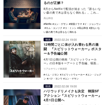
るのが正解？
8月からNetflixで配信が始まった『誰もいな
い森の奥で木は音もなく倒れる』。これま
での韓国ドラマにはない、この長くて意味
高山和佳
深な…
Netflix
ユン・ゲサン
韓国ドラマ
イ・ジョンウン
キム・ユンソク
コ・ミンシ
高山和佳
誰もいな
い森の奥で木は音もなく倒れる
2022.02.24 19:00
映画
12時間ごとに体が入れ替わる男の激
闘 『スピリットウォーカー』ポスタ
ー＆予告編公開
4月1日公開の映画『スピリットウォーカ
ー』の日本版キーアートと予告編、場面写
真が公開された。 本作は、『犯罪都市』
リアルサウンド映画部
でマ・…
イム・ジヨン
スピリットウォーカー
ユン・ジェグ
ン
パク・ヨンウ
ユン・ゲサン
2022.02.08 19:00
映画
ハリウッドリメイクも決定 韓国SF
アクション『スピリットウォーカー』
4月1日公開へ