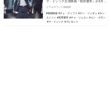
マ・ドンソク主演映画『犯罪都市』が4月28
日に公開される。 韓国では680万人を超
リアルサウンド映画部
える…
韓国映画
チェ・グィファ
チン・ソンギュ
カン・
ユンソン
犯罪都市
チョ・ジェユン
ユン・ゲサン
マ・ドンソク
プレゼント