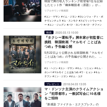
韓国で興行収入ランキング初登場1位を記録
したヒット作『幽体離脱者（原題）』が、
『スピリットウォーカー』の邦題で4月1日
リアルサウンド映画部
より日本公…
ユン・ゲサン
イム・ジヨン
ロレンツォ・ディ・ボ
ナヴェンチュラ
ユ・スンモク
スピリットウォーカ
ー
ユン・ジェグン
パク・ヨンウ
パク・チファン
2020.03.13 10:00
映画
『タクシー運転手』脚本家が初監督に
挑戦 韓国映画『マルモイ ことばあ
つめ』予告編公開
5月22日より公開される韓国映画『マルモイ
ことばあつめ』の予告編が公開された。
本作は、『タクシー運転手 約束は海を越…
リアルサウンド映画部
ユ・ヘジン
ユン・ゲサン
キム・ソニョン
キム・
ホンパ
マルモイ ことばあつめ
ウ・ヒョン
キム・
テフン
ミン・ジヌン
オム・ユナ
2018.04.03 13:05
プレゼント
マ・ドンソク主演のクライムアクショ
ン『犯罪都市』一般試写会に10名様
をご招待
『新感染 ファイナル・エクスプレス』の