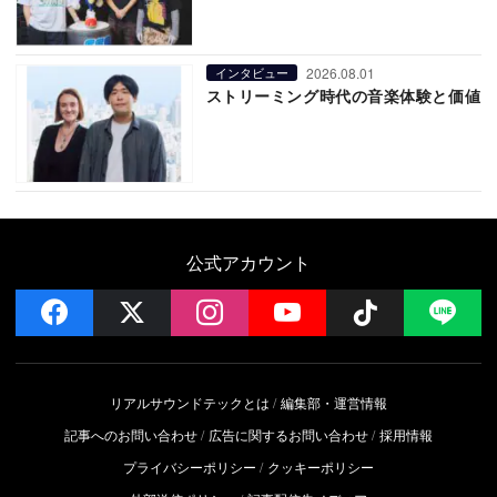
2026.08.01
インタビュー
ストリーミング時代の音楽体験と価値
公式アカウント
facebook
x
instagram
YouTube
Follow on 
LI
リアルサウンドテックとは
編集部・運営情報
記事へのお問い合わせ
広告に関するお問い合わせ
採用情報
プライバシーポリシー
クッキーポリシー