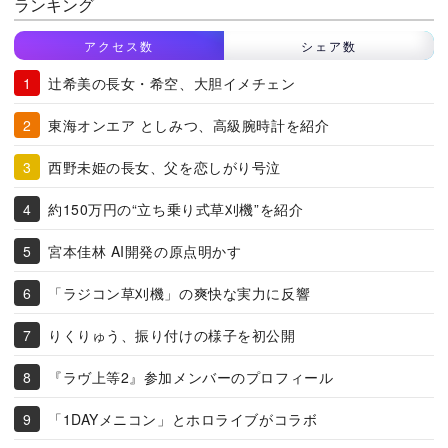
ランキング
アクセス数
シェア数
辻希美の長女・希空、大胆イメチェン
東海オンエア としみつ、高級腕時計を紹介
西野未姫の長女、父を恋しがり号泣
約150万円の“立ち乗り式草刈機”を紹介
宮本佳林 AI開発の原点明かす
「ラジコン草刈機」の爽快な実力に反響
りくりゅう、振り付けの様子を初公開
『ラヴ上等2』参加メンバーのプロフィール
「1DAYメニコン」とホロライブがコラボ