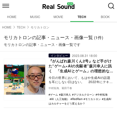
HOME
MUSIC
MOVIE
TECH
BOOK
HOME
TECH
モリカトロン
モリカトロンの記事・ニュース・画像一覧
(1件)
モリカトロンの記事・ニュース・画像一覧です
2023.08.31 18:00
インタビュー
『がんばれ森川くん2号』など手がけ
た“ゲーム×AIの先駆者”森川幸人に訊
く 「生成AIとゲーム」の理想的な関
係って？
今日の世界において、もはや生成AIの話題
を耳にしない日はない。 2022年にテキス
トから画像を生成するAI『Mid Jour…
中村拓海、菊田千春
ゲーム
森川幸人
デジタルクローン
中村拓海
AI（人工知能）
RedRam
モリカトロン
生成AI
はカルチャーをどう変えるか？