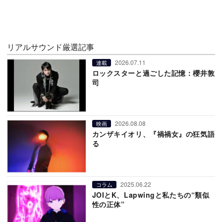
リアルサウンド厳選記事
2026.07.11
連載
ロックスターと過ごした記憶：櫻井敦
司
2026.08.08
映画
カンザキイオリ、『禍禍女』の狂気語
る
2025.06.22
コラム
JOIとK、Lapwingと私たちの“類似
性の正体”