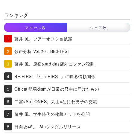
ランキング
アクセス数
シェア数
藤井 風、ツアーオフショ披露
歌声分析 Vol.20：BE:FIRST
藤井 風、原宿のadidas店外にファン殺到
BE:FIRST『生：FIRST』に映る信頼関係
Official髭男dismが日常の只中に届けたもの
二宮×SixTONES、丸山×なにわ男子の交流
藤井 風、学生時代の秘蔵カットを公開
日向坂46、18thシングルリリース