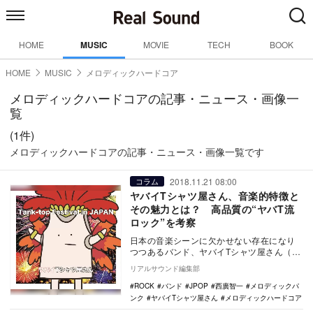
HOME
MUSIC
MOVIE
TECH
BOOK
HOME
MUSIC
メロディックハードコア
メロディックハードコアの記事・ニュース・画像一
覧
(1件)
メロディックハードコアの記事・ニュース・画像一覧です
2018.11.21 08:00
コラム
ヤバイTシャツ屋さん、音楽的特徴と
その魅力とは？ 高品質の“ヤバT流
ロック”を考察
日本の音楽シーンに欠かせない存在になり
つつあるバンド、ヤバイTシャツ屋さん（通
称・ヤバT）。そのバンド名のコミカルさや
リアルサウンド編集部
キャッチー…
ROCK
バンド
JPOP
西廣智一
メロディックパ
ンク
ヤバイTシャツ屋さん
メロディックハードコア