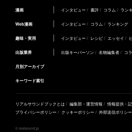
漫画
インタビュー
書評
コラム
ラン
Web漫画
インタビュー
コラム
ランキング
趣味・実用
インタビュー
レシピ
エッセイ
出版業界
出版キーパーソン
名物編集者
コ
月別アーカイブ
キーワード索引
リアルサウンドブックとは
編集部・運営情報
情報提供・記
プライバシーポリシー
クッキーポリシー
外部送信ポリシー
© realsound.jp