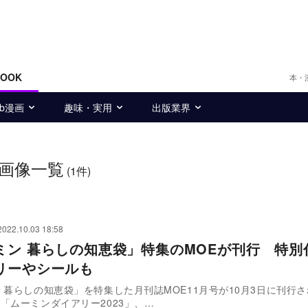
BOOK
本・
eb漫画
趣味・実用
出版業界
画像一覧
(1件)
2022.10.03 18:58
ミン 暮らしの知恵袋」特集のMOEが刊行 特別
リーやシールも
 暮らしの知恵袋」を特集した月刊誌MOE11月号が10月3日に刊行
「ムーミンダイアリー2023」、…