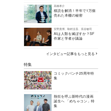
高橋孝介
積読を解消！半年で1万個
売れた本棚の秘密
安野貴博、駒村圭吾、長谷敏司
AIは人類を滅ぼすか？SF
作家と学者が議論
インタビュー記事をもっと見る
特集
コミックバンチ25周年特
集
熱狂を呼ぶ新時代の漫画
誕生へ 「めちゃコン」特
集