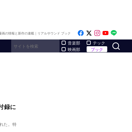
Like on Facebook
Follow on x
Follow on I
Follow o
Follo
漫画の情報と新作の連載｜リアルサウンド ブック
サ
音楽部
テック
映画部
ブック
付録に
された。特