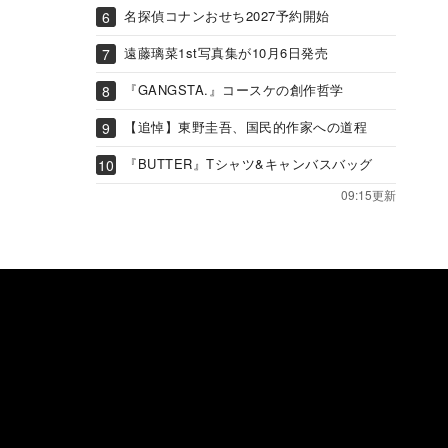
名探偵コナンおせち2027予約開始
遠藤璃菜1st写真集が10月6日発売
『GANGSTA.』コースケの創作哲学
【追悼】東野圭吾、国民的作家への道程
『BUTTER』Tシャツ&キャンバスバッグ
09:15更新