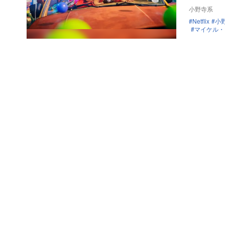
小野寺系
Netflix
小野
マイケル・