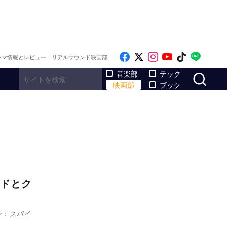
Like on Facebook
Follow on x
Follow on Inst
Follow on Y
Follow on
Follo
ラマ情報とレビュー｜リアルサウンド映画部
サ
音楽部
テック
映画部
ブック
ドとク
ン：スパイ