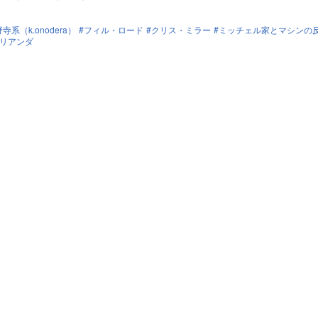
寺系（k.onodera）
フィル・ロード
クリス・ミラー
ミッチェル家とマシンの
リアンダ