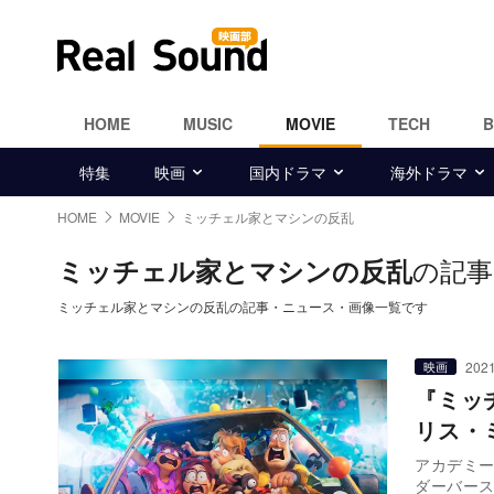
HOME
MUSIC
MOVIE
TECH
特集
映画
国内ドラマ
海外ドラマ
HOME
MOVIE
ミッチェル家とマシンの反乱
の記事
ミッチェル家とマシンの反乱
ミッチェル家とマシンの反乱の記事・ニュース・画像一覧です
2021
映画
『ミッ
リス・
アカデミ
ダーバース