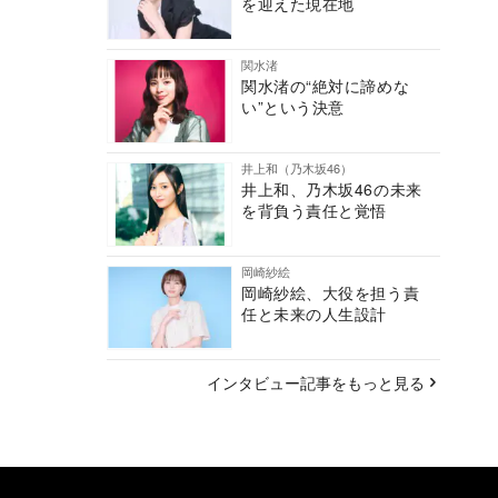
を迎えた現在地
関水渚
関水渚の“絶対に諦めな
い”という決意
井上和（乃木坂46）
井上和、乃木坂46の未来
を背負う責任と覚悟
岡崎紗絵
岡崎紗絵、大役を担う責
任と未来の人生設計
インタビュー記事をもっと見る