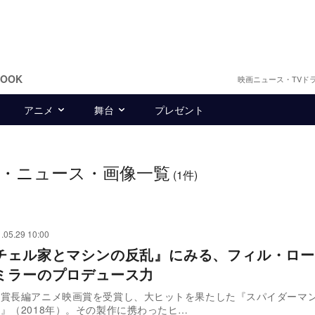
BOOK
映画ニュース・TVド
アニメ
舞台
プレゼント
・ニュース・画像一覧
(1件)
.05.29 10:00
チェル家とマシンの反乱』にみる、フィル・ロー
ミラーのプロデュース力
ー賞長編アニメ映画賞を受賞し、大ヒットを果たした『スパイダーマ
』（2018年）。その製作に携わったヒ…