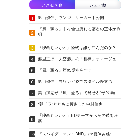
アクセス数
シェア数
影山優佳、ランジェリーカット公開
『風、薫る』中村倫也演じる藤次の正体が判
明
『映画ちいかわ』怪物は誰が生んだのか？
趣里主演『大空港』の『相棒』オマージュ
『風、薫る』第95話あらすじ
影山優佳、白ワンピ姿でスタイル際立つ
美山加恋が『風、薫る』で見せる“母”の顔
“朝ドラ”とともに躍進した中村倫也
『映画ちいかわ』EDテーマからその後を考
察
『スパイダーマン：BND』の“夏休み感”