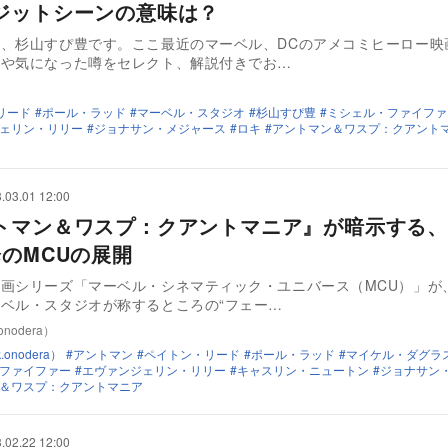
ジットシーンの意味は？
、杉山すぴ豊です。ここ最近のマーベル、DCのアメコミヒーロー映
スや気になった噂をセレクト、解説付きでお…
リード
ポール・ラッド
マーベル・スタジオ
杉山すぴ豊
ミシェル・ファイファ
ェリン・リリー
ジョナサン・メジャース
ロキ
アントマン＆ワスプ：クアント
.03.01 12:00
トマン＆ワスプ：クアントマニア』が暗示する、
降のMCUの展開
画シリーズ「マーベル・シネマティック・ユニバース（MCU）」が
ベル・スタジオが称するところの“フェー…
nodera）
onodera）
アントマン
ペイトン・リード
ポール・ラッド
マイケル・ダグラ
ファイファー
エヴァンジェリン・リリー
キャスリン・ニュートン
ジョナサン
＆ワスプ：クアントマニア
.02.22 12:00