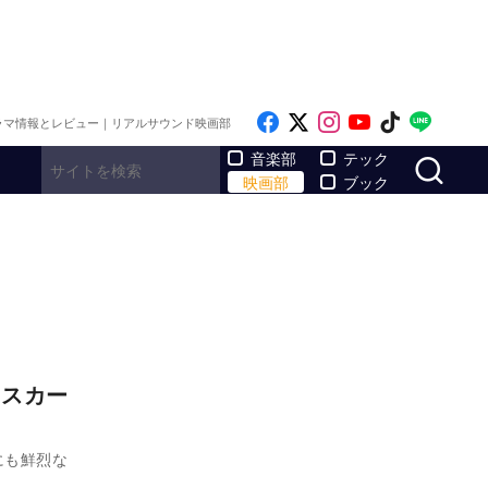
Like on Facebook
Follow on x
Follow on Inst
Follow on Y
Follow on
Follo
ラマ情報とレビュー｜リアルサウンド映画部
サ
音楽部
テック
映画部
ブック
『スカー
にも鮮烈な