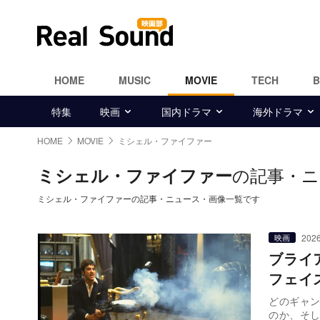
HOME
MUSIC
MOVIE
TECH
特集
映画
国内ドラマ
海外ドラマ
HOME
MOVIE
ミシェル・ファイファー
の記事・ニ
ミシェル・ファイファー
ミシェル・ファイファーの記事・ニュース・画像一覧です
2026
映画
ブライ
フェイ
どのギャ
のか、そ