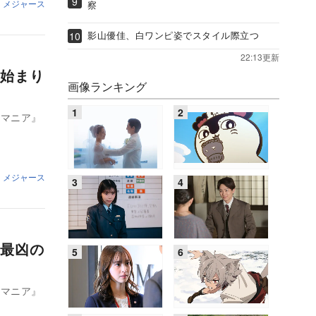
・メジャース
察
影山優佳、白ワンピ姿でスタイル際立つ
22:13更新
始まり
画像ランキング
トマニア』
・メジャース
最凶の
トマニア』