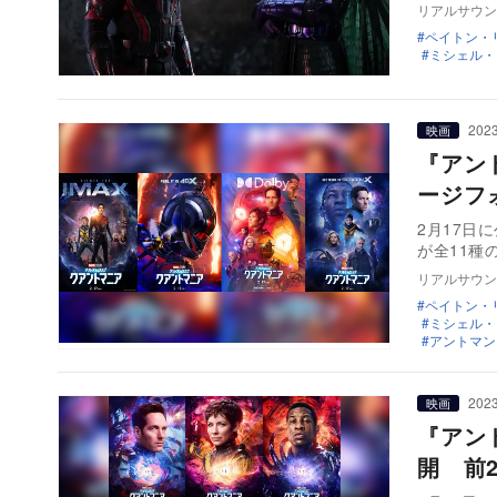
リアルサウン
ペイトン・
ミシェル・
2023
映画
『アン
ージフ
2月17日
が全11種
リアルサウン
ペイトン・
ミシェル・
アントマン
2023
映画
『アン
開 前