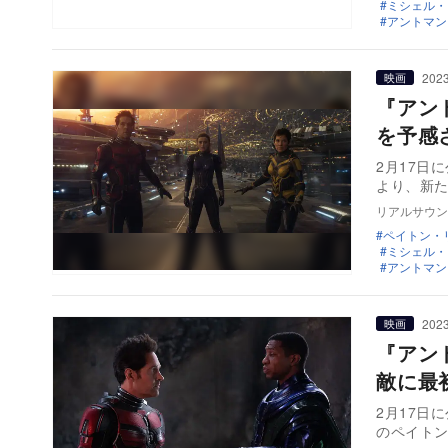
ミシェル・
アントマン
2023
映画
『アン
を予感
2月17日
より、新
リアルサウン
ペイトン・
ミシェル・
アントマン
2023
映画
『アン
敵に最
2月17日
のペイト