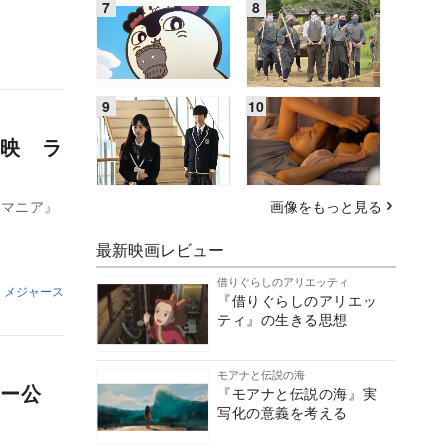
上映 ラ
トマニア』
画像をもっと見る
最新映画レビュー
借りぐらしのアリエッティ
・メジャース
『借りぐらしのアリエッ
ティ』の生きる思想
モアナと伝説の海
ー公
『モアナと伝説の海』実
写化の意義を考える