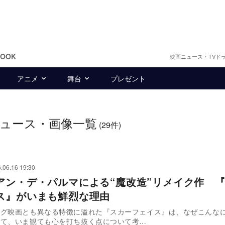
BOOK
映画ニュース・TVド
アニメ
舞台
プレゼント
ュース・画像一覧
(29件)
.06.16 19:30
アン・デ・パルマによる“魔改造”リメイク作 
ス』がいまも鮮烈な理由
ング映画とも異なる特徴に溢れた『スカーフェイス』は、なぜこんな
して、いま観ても心を打ち抜く点について考…