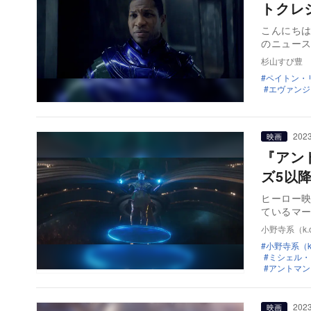
トクレ
こんにちは
のニュー
杉山すぴ豊
ペイトン・
エヴァンジ
2023
映画
『アン
ズ5以
ヒーロー映
ているマー
小野寺系（k.o
小野寺系（k.
ミシェル・
アントマン
2023
映画