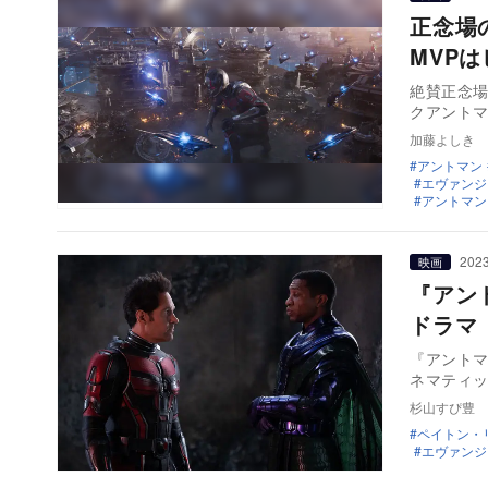
正念場
MVP
絶賛正念場
加藤よしき
アントマン
エヴァンジ
アントマン
2023
映画
『アン
ドラマ
『アントマ
ネマティッ
杉山すぴ豊
ペイトン・
エヴァンジ