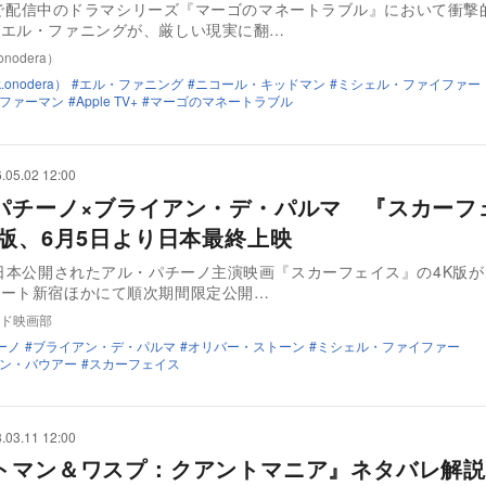
 TVで配信中のドラマシリーズ『マーゴのマネートラブル』において衝撃
のエル・ファニングが、厳しい現実に翻…
nodera）
onodera）
エル・ファニング
ニコール・キッドマン
ミシェル・ファイファー
ファーマン
Apple TV+
マーゴのマネートラブル
.05.02 12:00
パチーノ×ブライアン・デ・パルマ 『スカーフ
K版、6月5日より日本最終上映
に日本公開されたアル・パチーノ主演映画『スカーフェイス』の4K版が
マート新宿ほかにて順次期間限定公開…
ド映画部
ーノ
ブライアン・デ・パルマ
オリバー・ストーン
ミシェル・ファイファー
ン・バウアー
スカーフェイス
.03.11 12:00
トマン＆ワスプ：クアントマニア』ネタバレ解説