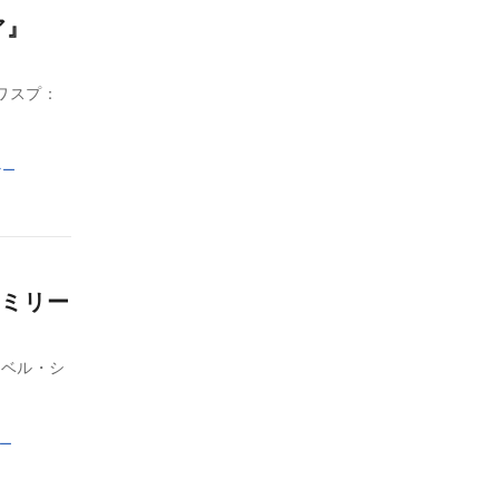
ア』
ワスプ：
ァー
ミリー
ーベル・シ
ー