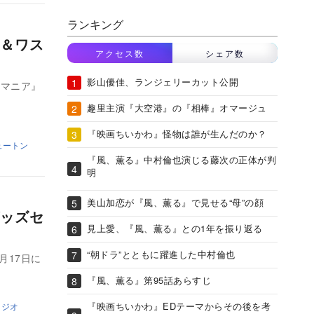
ランキング
＆ワス
アクセス数
シェア数
影山優佳、ランジェリーカット公開
トマニア』
趣里主演『大空港』の『相棒』オマージュ
『映画ちいかわ』怪物は誰が生んだのか？
ュートン
『風、薫る』中村倫也演じる藤次の正体が判
明
美山加恋が『風、薫る』で見せる“母”の顔
ッズセ
見上愛、『風、薫る』との1年を振り返る
“朝ドラ”とともに躍進した中村倫也
月17日に
『風、薫る』第95話あらすじ
『映画ちいかわ』EDテーマからその後を考
タジオ