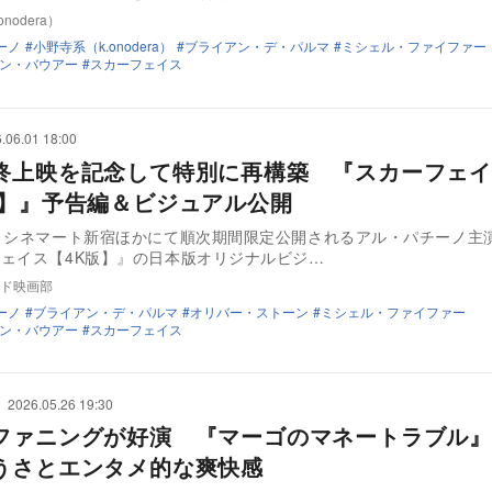
nodera）
ーノ
小野寺系（k.onodera）
ブライアン・デ・パルマ
ミシェル・ファイファー
ン・バウアー
スカーフェイス
.06.01 18:00
終上映を記念して特別に再構築 『スカーフェイ
版】』予告編＆ビジュアル公開
りシネマート新宿ほかにて順次期間限定公開されるアル・パチーノ主
ェイス【4K版】』の日本版オリジナルビジ…
ド映画部
ーノ
ブライアン・デ・パルマ
オリバー・ストーン
ミシェル・ファイファー
ン・バウアー
スカーフェイス
2026.05.26 19:30
ファニングが好演 『マーゴのマネートラブル』
うさとエンタメ的な爽快感