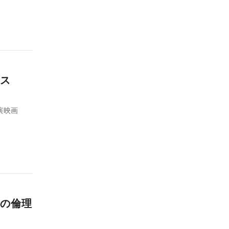
ス
演映画
の倫理