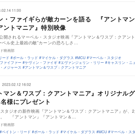
.02.14 11:00
ン・ファイギらが敵カーンを語る 『アントマン
アントマニア』特別映像
に公開されるマーベル・スタジオ映画『アントマン＆ワスプ：クアン
ーベル史上最凶の敵”カーンの恐ろしさ…
ド映画部
リード
ポール・ラッド
マイケル・ダグラス
MCU
マーベル・スタジオ
ファイファー
ケヴィン・ファイギ
エヴァンジェリン・リリー
キャスリン・ニ
・メジャース
アントマン＆ワスプ：クアントマニア
2023.02.12 16:02
トマン＆ワスプ：クアントマニア』オリジナルグ
5名様にプレゼント
スタジオの新作映画『アントマン＆ワスプ：クアントマニア』が、2
る。 『アントマン』『アントマン＆…
ド映画部
ペイトン・リード
ポール・ラッド
マイケル・ダグラス
MCU
マーベル・ス