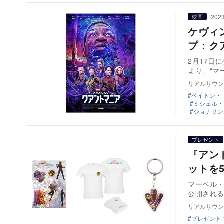
2023
映画
ケヴィ
プ：ク
2月17日
より、“マ
リアルサウン
ペイトン・
ミシェル・
ジョナサン
プレゼント
『アン
ットを
マーベル・
公開され
リアルサウン
プレゼント