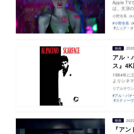
Apple
は、主演
小野寺系（k.o
小野寺系（k.
ニック・オ
2026
映画
アル・
ス』4
1984年
よりシネ
リアルサウン
アル・パチ
スティーヴ
2023
映画
『アン