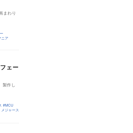
画まわり
ー
マニア
フェー
、製作し
ス
MCU
・メジャース