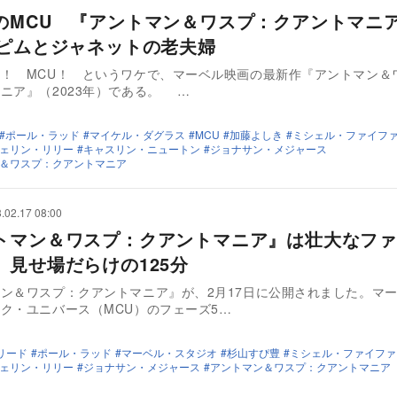
のMCU 『アントマン＆ワスプ：クアントマニ
はピムとジャネットの老夫婦
！ MCU！ というワケで、マーベル映画の最新作『アントマン＆
クアントマニア』（2023年）である。 …
ポール・ラッド
マイケル・ダグラス
MCU
加藤よしき
ミシェル・ファイフ
ェリン・リリー
キャスリン・ニュートン
ジョナサン・メジャース
＆ワスプ：クアントマニア
.02.17 08:00
トマン＆ワスプ：クアントマニア』は壮大なファ
 見せ場だらけの125分
ン＆ワスプ：クアントマニア』が、2月17日に公開されました。マ
ク・ユニバース（MCU）のフェーズ5…
リード
ポール・ラッド
マーベル・スタジオ
杉山すぴ豊
ミシェル・ファイファ
ェリン・リリー
ジョナサン・メジャース
アントマン＆ワスプ：クアントマニア