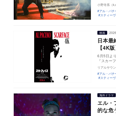
小野寺系（k.o
アル・パチ
スティーヴ
2026
映画
日本最
【4K
6月5日よ
『スカーフ
リアルサウン
アル・パチ
スティーヴ
海外ドラマ
エル・
的な危