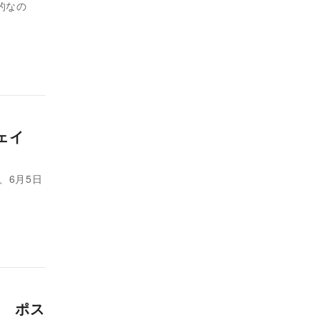
的なの
ェイ
、6月5日
 ポス