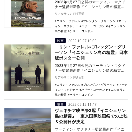
2023年1月27日公開のマーティン・マクド
ナー監督最新作『イニシェリン島の精霊』
の日本版ポスタービジュアルが公開され
リアルサウンド映画部
た。 …
コリン・ファレル
ブレンダン・グリーソン
マーテ
ィン・マクドナー
バリー・コーガン
イニシェリン
島の精霊
ケリー・コンドン
2022.10.27 10:00
映画
コリン・ファレル×ブレンダン・グリ
ーソン『イニシェリン島の精霊』日本
版ポスター公開
2023年1月27日公開のマーティン・マクド
ナー監督最新作『イニシェリン島の精霊』
の日本版ポスタービジュアルが公開され
リアルサウンド映画部
た。 …
コリン・ファレル
ブレンダン・グリーソン
マーテ
ィン・マクドナー
バリー・コーガン
イニシェリン
島の精霊
ケリー・コンドン
2022.09.12 11:47
映画
ヴェネチア映画祭2冠『イニシェリン
島の精霊』 東京国際映画祭での上映
＆公開日が決定
マーティン・マクドナー監督最新作『イニ