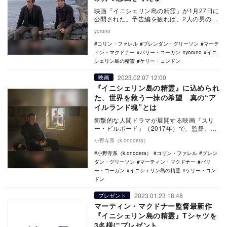
映画『イニシェリン島の精霊』が1月27日に
公開された。予告編を観れば、2人の男の友
情が決裂し、そこから観客である私たちが
yoruno
納得でき…
コリン・ファレル
ブレンダン・グリーソン
マーテ
ィン・マクドナー
バリー・コーガン
yoruno
イニ
シェリン島の精霊
ケリー・コンドン
2023.02.07 12:00
映画
『イニシェリン島の精霊』に込められ
た、世界を救う一抹の希望 真の“ア
イルランド魂”とは
衝撃的な人間ドラマが展開する映画『スリ
ー・ビルボード』（2017年）で、監督、脚
本家として絶大な評価を受けることになっ
小野寺系（k.onodera）
た、マーテ…
小野寺系（k.onodera）
コリン・ファレル
ブレン
ダン・グリーソン
マーティン・マクドナー
バリ
ー・コーガン
イニシェリン島の精霊
ケリー・コン
ドン
2023.01.23 18:48
プレゼント
マーティン・マクドナー監督最新作
『イニシェリン島の精霊』Tシャツを
3名様にプレゼント