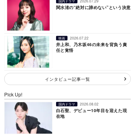
2026.07.29
国内ドラマ
関水渚の“絶対に諦めない”という決意
2026.07.22
映画
井上和、乃木坂46の未来を背負う責
任と覚悟
インタビュー記事一覧
Pick Up!
2026.08.02
国内ドラマ
白石聖、デビュー10年目を迎えた現
在地