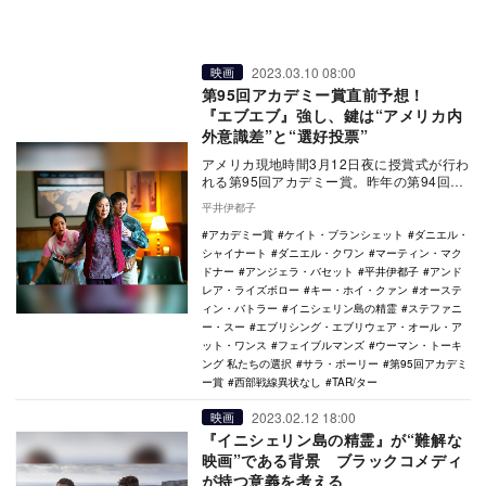
2023.03.10 08:00
映画
第95回アカデミー賞直前予想！
『エブエブ』強し、鍵は“アメリカ内
外意識差”と“選好投票”
アメリカ現地時間3月12日夜に授賞式が行わ
れる第95回アカデミー賞。昨年の第94回の
各賞受賞作を覚えているだろうか？ 主演
平井伊都子
男優賞…
アカデミー賞
ケイト・ブランシェット
ダニエル・
シャイナート
ダニエル・クワン
マーティン・マク
ドナー
アンジェラ・バセット
平井伊都子
アンド
レア・ライズボロー
キー・ホイ・クァン
オーステ
ィン・バトラー
イニシェリン島の精霊
ステファニ
ー・スー
エブリシング・エブリウェア・オール・ア
ット・ワンス
フェイブルマンズ
ウーマン・トーキ
ング 私たちの選択
サラ・ポーリー
第95回アカデミ
ー賞
西部戦線異状なし
TAR/ター
2023.02.12 18:00
映画
『イニシェリン島の精霊』が“難解な
映画”である背景 ブラックコメディ
が持つ意義を考える