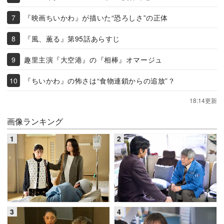
『映画ちいかわ』が描いた“恐ろしさ”の正体
『風、薫る』第95話あらすじ
趣里主演『大空港』の『相棒』オマージュ
『ちいかわ』の怖さは“食物連鎖からの追放”？
18:14更新
画像ランキング