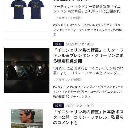
マーティン・マクドナー監督最新作『イニ
シェリン島の精霊』が1月27日に公開され
る。 『スリー・ビルボード』のマクドナ
リアルサウンド映画部
ー監督が…
プレゼント
コリン・ファレル
ブレンダン・グリー
ソン
マーティン・マクドナー
イニシェリン島の精
霊
2023.01.12 19:00
映画
『イニシェリン島の精霊』コリン・フ
ァレル＆ブレンダン・グリーソンに迫
る特別映像公開
1月27日に公開される『イニシェリン島の精
霊』より、コリン・ファレルとブレンダ
ン・グリーソンのインタビューを収めた特
リアルサウンド映画部
別映像が公開…
コリン・ファレル
ブレンダン・グリーソン
マーテ
ィン・マクドナー
バリー・コーガン
イニシェリン
島の精霊
ケリー・コンドン
2022.12.21 10:00
映画
『イニシェリン島の精霊』日本版ポス
ター公開 コリン・ファレル、監督ら
のコメントも