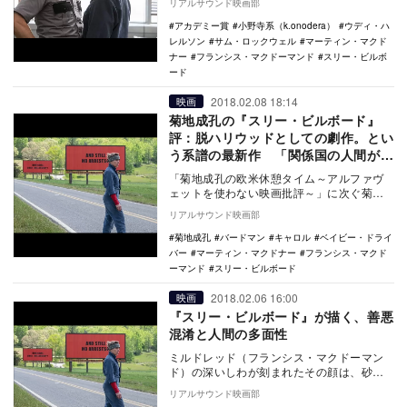
リアルサウンド映画部
開の連続に、こ…
アカデミー賞
小野寺系（k.onodera）
ウディ・ハ
レルソン
サム・ロックウェル
マーティン・マクド
ナー
フランシス・マクドーマンド
スリー・ビルボ
ード
2018.02.08 18:14
映画
菊地成孔の『スリー・ビルボード』
評：脱ハリウッドとしての劇作。とい
う系譜の最新作 「関係国の人間が描
く合衆国」というスタイルは定着する
「菊地成孔の欧米休憩タイム～アルファヴ
か？
ェットを使わない映画批評～」に次ぐ菊地
成孔の映画批評連載「菊地成孔の映画関税
リアルサウンド映画部
撤廃」は、タイ…
菊地成孔
バードマン
キャロル
ベイビー・ドライ
バー
マーティン・マクドナー
フランシス・マクド
ーマンド
スリー・ビルボード
2018.02.06 16:00
映画
『スリー・ビルボード』が描く、善悪
混淆と人間の多面性
ミルドレッド（フランシス・マクドーマン
ド）の深いしわが刻まれたその顔は、砂漠
のようにカラカラに乾いている。その乾き
リアルサウンド映画部
は、もはや感傷…