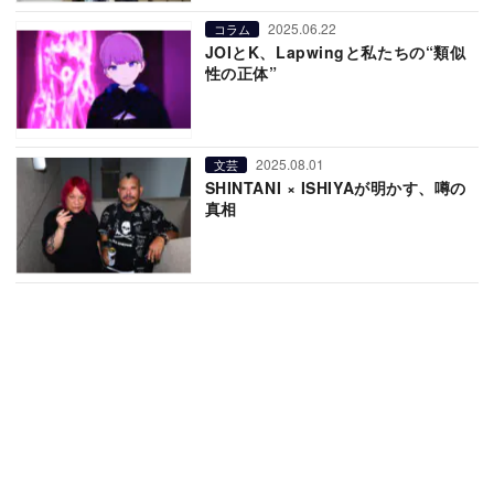
2025.06.22
コラム
JOIとK、Lapwingと私たちの“類似
性の正体”
2025.08.01
文芸
SHINTANI × ISHIYAが明かす、噂の
真相