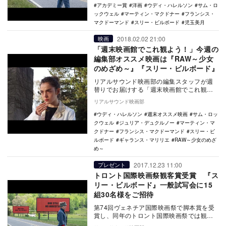
アカデミー賞
洋画
ウディ・ハレルソン
サム・ロ
ックウェル
マーティン・マクドナー
フランシス・
マクドーマンド
スリー・ビルボード
児玉美月
2018.02.02 21:00
映画
「週末映画館でこれ観よう！」今週の
編集部オススメ映画は『RAW～少女
のめざめ～』『スリー・ビルボード』
リアルサウンド映画部の編集スタッフが週
替りでお届けする「週末映画館でこれ観よ
う！」。毎週末にオススメ映画・特集上映
リアルサウンド映画部
をご紹介。今週…
ウディ・ハレルソン
週末オススメ映画
サム・ロッ
クウェル
ジュリア・デュクルノー
マーティン・マ
クドナー
フランシス・マクドーマンド
スリー・ビ
ルボード
ギャランス・マリリエ
RAW～少女のめざ
め～
2017.12.23 11:00
プレゼント
トロント国際映画祭観客賞受賞 『ス
リー・ビルボード』一般試写会に15
組30名様をご招待
第74回ヴェネチア国際映画祭で脚本賞を受
賞し、同年のトロント国際映画祭では観客
賞に輝いた映画『スリー・ビルボード』