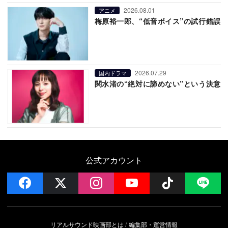
2026.08.01
アニメ
梅原裕一郎、“低音ボイス”の試行錯誤
2026.07.29
国内ドラマ
関水渚の“絶対に諦めない”という決意
公式アカウント
facebook
x
instagram
YouTube
Follow on 
LI
リアルサウンド映画部とは
編集部・運営情報