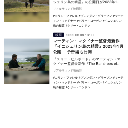
シェリン島の精霊』の公開日が2023年1月
27日に決定し、第35回東京国際映画祭で上
リアルサウンド映画部
映され…
コリン・ファレル
ブレンダン・グリーソン
マーテ
ィン・マクドナー
バリー・コーガン
イニシェリン
島の精霊
ケリー・コンドン
2022.08.08 18:00
映画
マーティン・マクドナー監督最新作
『イニシェリン島の精霊』2023年1月
公開 予告編も公開
『スリー・ビルボード』のマーティン・マ
クドナー監督最新作『The Banshees of
Inisherin（原題）』が、『イニ…
リアルサウンド映画部
コリン・ファレル
ブレンダン・グリーソン
マーテ
ィン・マクドナー
バリー・コーガン
イニシェリン
島の精霊
ケリー・コンドン