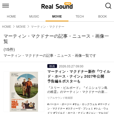
HOME
MUSIC
MOVIE
TECH
BOOK
HOME
MOVIE
マーティン・マクドナー
マーティン・マクドナーの記事・ニュース・画像一
覧
(15件)
マーティン・マクドナーの記事・ニュース・画像一覧です
2026.03.27 09:00
映画
マーティン・マクドナー新作『ワイル
ド・ホース・ナイン』2027年公開
予告編＆ポスターも
『スリー・ビルボード』『イニシェリン島
の精霊』のマーティン・マクドナーの新作
映画『Wild Horse Nine （原題）』が、…
リアルサウンド映画部
パーカー・ポージー
サム・ロックウェル
マーティ
ン・マクドナー
スティーヴ・ブシェミ
トム・ウェ
イツ
ワイルド・ホース・ナイン
ジョン・マルコビ