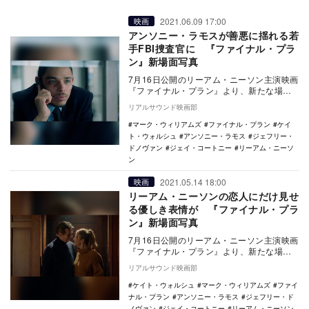
2021.06.09 17:00
映画
アンソニー・ラモスが善悪に揺れる若
手FBI捜査官に 『ファイナル・プラ
ン』新場面写真
7月16日公開のリーアム・ニーソン主演映画
『ファイナル・プラン』より、新たな場面
写真が公開された。 『シンドラーのリス
リアルサウンド映画部
ト』や…
マーク・ウィリアムズ
ファイナル・プラン
ケイ
ト・ウォルシュ
アンソニー・ラモス
ジェフリー・
ドノヴァン
ジェイ・コートニー
リーアム・ニーソ
ン
2021.05.14 18:00
映画
リーアム・ニーソンの恋人にだけ見せ
る優しき表情が 『ファイナル・プラ
ン』新場面写真
7月16日公開のリーアム・ニーソン主演映画
『ファイナル・プラン』より、新たな場面
写真が公開された。 『シンドラーのリス
リアルサウンド映画部
ト』…
ケイト・ウォルシュ
マーク・ウィリアムズ
ファイ
ナル・プラン
アンソニー・ラモス
ジェフリー・ド
ノヴァン
ジェイ・コートニー
リーアム・ニーソン