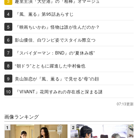
趣里主演『大空港』の『相棒』オマージュ
『風、薫る』第95話あらすじ
『映画ちいかわ』怪物は誰が生んだのか？
影山優佳、白ワンピ姿でスタイル際立つ
『スパイダーマン：BND』の“夏休み感”
“朝ドラ”とともに躍進した中村倫也
美山加恋が『風、薫る』で見せる“母”の顔
『VIVANT』花岡すみれの存在感と深まる謎
07:13更新
画像ランキング