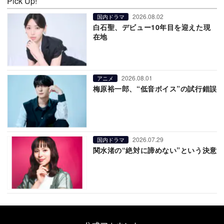
Pick Up!
2026.08.02
国内ドラマ
白石聖、デビュー10年目を迎えた現
在地
2026.08.01
アニメ
梅原裕一郎、“低音ボイス”の試行錯誤
2026.07.29
国内ドラマ
関水渚の“絶対に諦めない”という決意