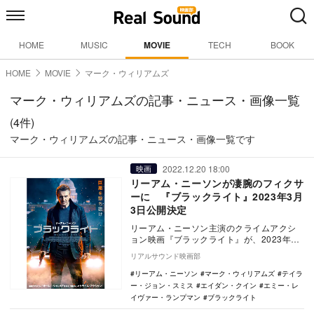
HOME
MUSIC
MOVIE
TECH
BOOK
HOME
MOVIE
マーク・ウィリアムズ
マーク・ウィリアムズの記事・ニュース・画像一覧
(4件)
マーク・ウィリアムズの記事・ニュース・画像一覧です
2022.12.20 18:00
映画
リーアム・ニーソンが凄腕のフィクサ
ーに 『ブラックライト』2023年3月
3日公開決定
リーアム・ニーソン主演のクライムアクシ
ョン映画『ブラックライト』が、2023年3
月3日より新宿バトル9ほかにて全国公開さ
リアルサウンド映画部
れること…
リーアム・ニーソン
マーク・ウィリアムズ
テイラ
ー・ジョン・スミス
エイダン・クイン
エミー・レ
イヴァー・ランプマン
ブラックライト