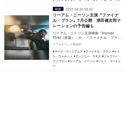
2021.04.30 08:00
映画
リーアム・ニーソン主演『ファイナ
ル・プラン』7月公開 津田健次郎ナ
レーションの予告編も
リーアム・ニーソン主演映画『Honest
Thief（原題）』が、『ファイナル・プラ
ン』の邦題で7月16日よりTOHOシネマズ
リアルサウンド映画部
…
マーク・ウィリアムズ
ファイナル・プラン
ケイ
ト・ウォルシュ
アンソニー・ラモス
ジェフリー・
ドノヴァン
リーアム・ニーソン
ジェイ・コートニ
ー