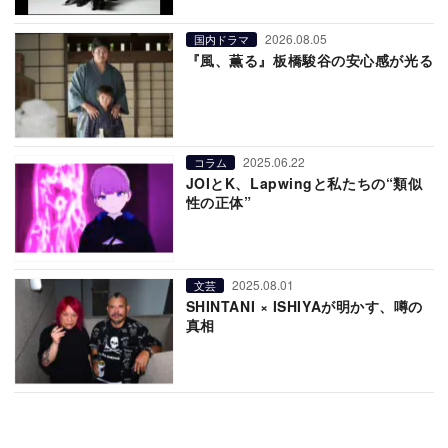
2026.08.05
国内ドラマ
『風、薫る』板橋駿谷の安心感が光る
2025.06.22
コラム
JOIとK、Lapwingと私たちの“類似
性の正体”
2025.08.01
文芸
SHINTANI × ISHIYAが明かす、噂の
真相