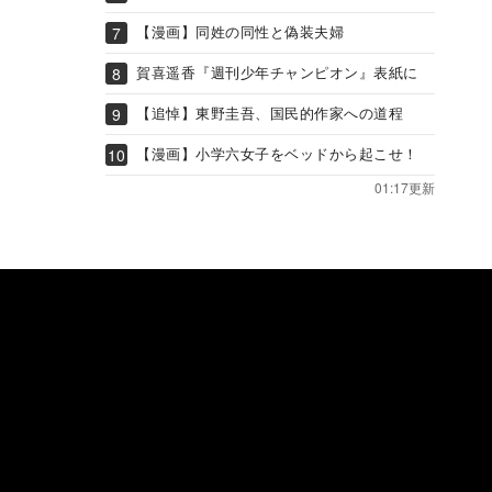
【漫画】同姓の同性と偽装夫婦
賀喜遥香『週刊少年チャンピオン』表紙に
【追悼】東野圭吾、国民的作家への道程
【漫画】小学六女子をベッドから起こせ！
01:17更新