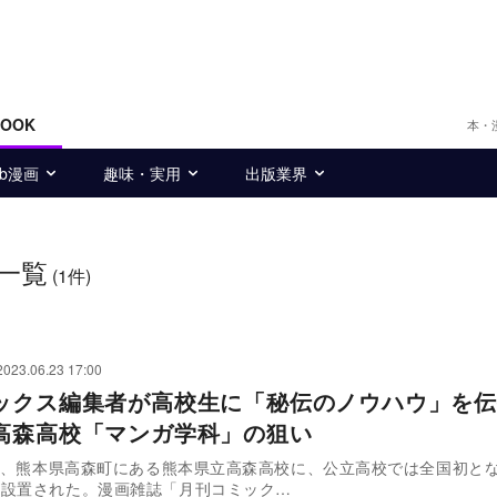
BOOK
本・
eb漫画
趣味・実用
出版業界
一覧
(1件)
2023.06.23 17:00
ックス編集者が高校生に「秘伝のノウハウ」を伝
高森高校「マンガ学科」の狙い
4月、熊本県高森町にある熊本県立高森高校に、公立高校では全国初と
が設置された。漫画雑誌「月刊コミック…