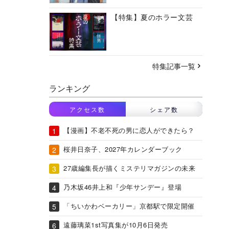
【特集】夏のホラー文芸
特集記事一覧
ランキング
アクセス数
シェア数
【漫画】不老不死の男に恋人ができたら？
桜井日奈子、2027年カレンダーブック
27歳編集長が描くミステリマガジンの未来
乃木坂46井上和『少年サンデー』登場
「ちいかわベーカリー」京都駅で限定開催
遠藤璃菜1st写真集が10月6日発売