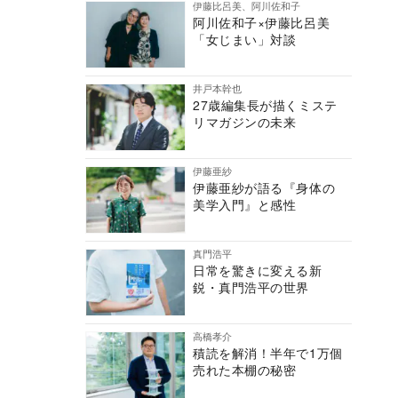
伊藤比呂美、阿川佐和子
阿川佐和子×伊藤比呂美
「女じまい」対談
井戸本幹也
27歳編集長が描くミステ
リマガジンの未来
伊藤亜紗
伊藤亜紗が語る『身体の
美学入門』と感性
真門浩平
日常を驚きに変える新
鋭・真門浩平の世界
高橋孝介
積読を解消！半年で1万個
売れた本棚の秘密