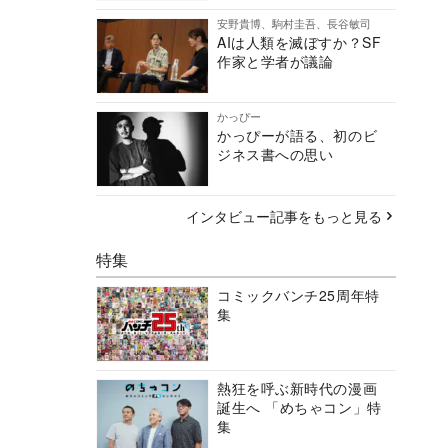
安野貴博、駒村圭吾、長谷敏司
AIは人類を滅ぼすか？SF
作家と学者が議論
かっぴー
かっぴーが語る、初のビ
ジネス書への思い
インタビュー記事をもっと見る
特集
コミックバンチ25周年特
集
熱狂を呼ぶ新時代の漫画
誕生へ 「めちゃコン」特
集