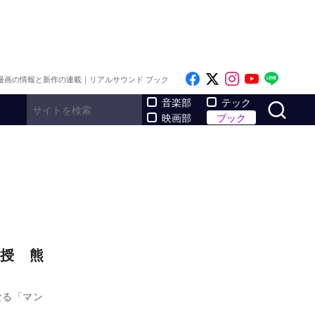
Like on Facebook
Follow on x
Follow on I
Follow o
Follo
漫画の情報と新作の連載｜リアルサウンド ブック
サ
音楽部
テック
映画部
ブック
授 熊
なる「マン