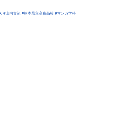
ス
山内貴範
熊本県立高森高校
マンガ学科