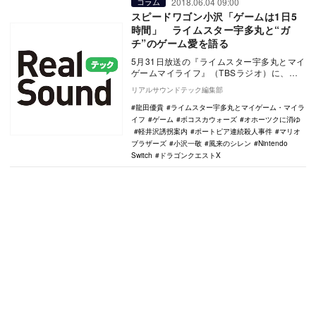
2018.06.04 09:00
コラム
スピードワゴン小沢「ゲームは1日5
時間」 ライムスター宇多丸と“ガ
チ”のゲーム愛を語る
5月31日放送の『ライムスター宇多丸とマイ
ゲームマイライフ』（TBSラジオ）に、お
笑いコンビ「スピードワゴン」のボケ担
リアルサウンドテック編集部
当・小沢一…
龍田優貴
ライムスター宇多丸とマイゲーム・マイラ
イフ
ゲーム
ボコスカウォーズ
オホーツクに消ゆ
軽井沢誘拐案内
ポートピア連続殺人事件
マリオ
ブラザーズ
小沢一敬
風来のシレン
Nintendo
Switch
ドラゴンクエストX