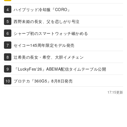
ハイブリッド冷却服『CORO』
西野未姫の長女、父を恋しがり号泣
シャープ初のスマートウォッチ確かめる
セイコー145周年限定モデル発売
辻希美の長女・希空、大胆イメチェン
『LuckyFes'26』ABEMA配信タイムテーブル公開
プロテカ『360G5』8月8日発売
17:15更新