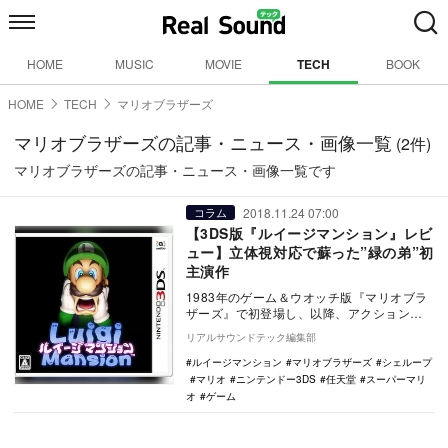
HOME
MUSIC
MOVIE
TECH
BOOK
HOME
TECH
マリオブラザーズ
マリオブラザーズの記事・ニュース・画像一覧
(2件)
マリオブラザーズの記事・ニュース・画像一覧です
2018.11.24 07:00
コラム
【3DS版『ルイージマンション』レビ
ュー】立体視対応で蘇った”緑の弟”初
主演作
1983年のゲーム＆ウオッチ版『マリオブラ
ザーズ』で初登場し、以降、アクションの
マリオシリーズにおいて、二人協力プレイ
リアルサウンドテック編集部
専用キャラ…
ルイージマンション
マリオブラザーズ
シェループ
マリオ
ニンテンドー3DS
任天堂
スーパーマリ
オ
ゲーム