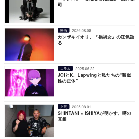
司
2026.08.08
映画
カンザキイオリ、『禍禍女』の狂気語
る
2025.06.22
コラム
JOIとK、Lapwingと私たちの“類似
性の正体”
2025.08.01
文芸
SHINTANI × ISHIYAが明かす、噂の
真相