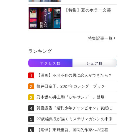
【特集】夏のホラー文芸
特集記事一覧
ランキング
アクセス数
シェア数
【漫画】不老不死の男に恋人ができたら？
桜井日奈子、2027年カレンダーブック
乃木坂46井上和『少年サンデー』登場
賀喜遥香『週刊少年チャンピオン』表紙に
27歳編集長が描くミステリマガジンの未来
【追悼】東野圭吾、国民的作家への道程