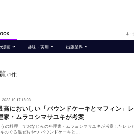
BOOK
本・
eb漫画
趣味・実用
出版業界
覧
(1件)
2022.10.17 18:03
最高においしい「パウンドケーキとマフィン」レ
理家・ムラヨシマサユキが考案
ょうの料理」でおなじみの料理家・ムラヨシマサユキが考案したレシ
キのぐる混ぜおやつ パウンドケーキと…