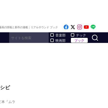
Like on Facebook
Follow on x
Follow on I
Follow o
Follo
漫画の情報と新作の連載｜リアルサウンド ブック
サ
音楽部
テック
映画部
ブック
シピ
ピ本『ムラ