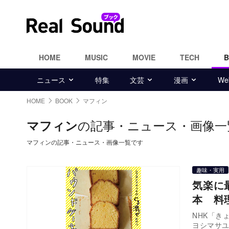
HOME
MUSIC
MOVIE
TECH
ニュース
特集
文芸
漫画
W
HOME
BOOK
マフィン
の記事・ニュース・画像一
マフィン
マフィンの記事・ニュース・画像一覧です
趣味・実用
気楽に
本 料
NHK「き
ヨシマサユ