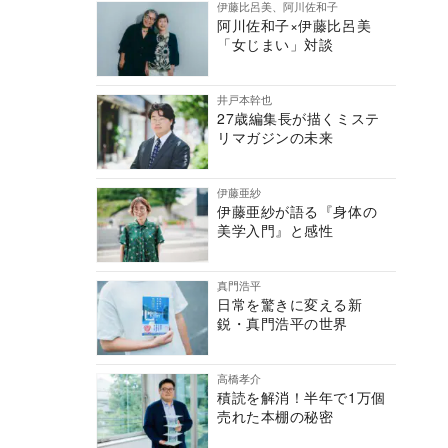
伊藤比呂美、阿川佐和子
阿川佐和子×伊藤比呂美
「女じまい」対談
井戸本幹也
27歳編集長が描くミステ
リマガジンの未来
伊藤亜紗
伊藤亜紗が語る『身体の
美学入門』と感性
真門浩平
日常を驚きに変える新
鋭・真門浩平の世界
高橋孝介
積読を解消！半年で1万個
売れた本棚の秘密