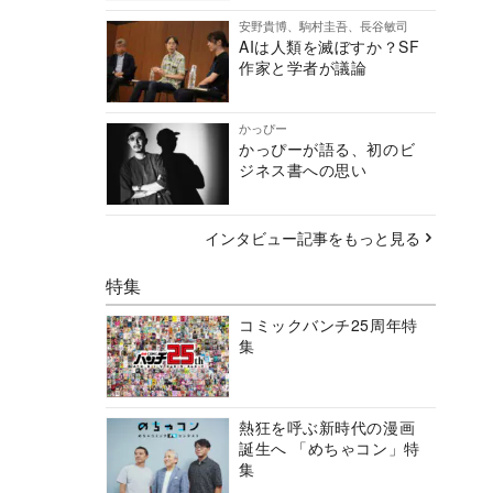
安野貴博、駒村圭吾、長谷敏司
AIは人類を滅ぼすか？SF
作家と学者が議論
かっぴー
かっぴーが語る、初のビ
ジネス書への思い
インタビュー記事をもっと見る
特集
コミックバンチ25周年特
集
熱狂を呼ぶ新時代の漫画
誕生へ 「めちゃコン」特
集