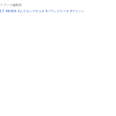
ドブック編集部
菓子
料理本
ムラヨシマサユキ
パウンドケーキ
マフィン