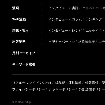
漫画
インタビュー
書評
コラム
ラン
Web漫画
インタビュー
コラム
ランキング
趣味・実用
インタビュー
レシピ
エッセイ
出版業界
出版キーパーソン
名物編集者
コ
月別アーカイブ
キーワード索引
リアルサウンドブックとは
編集部・運営情報
情報提供・記
プライバシーポリシー
クッキーポリシー
外部送信ポリシー
© realsound.jp