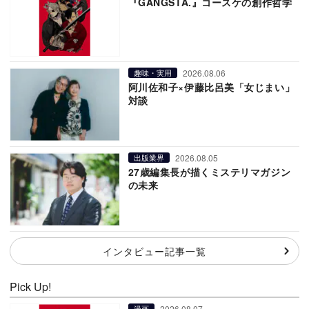
『GANGSTA.』コースケの創作哲学
2026.08.06
趣味・実用
阿川佐和子×伊藤比呂美「女じまい」
対談
2026.08.05
出版業界
27歳編集長が描くミステリマガジン
の未来
インタビュー記事一覧
Pick Up!
2026.08.07
漫画