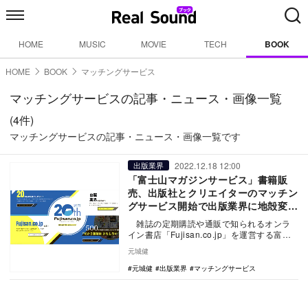
HOME
MUSIC
MOVIE
TECH
BOOK
HOME
BOOK
マッチングサービス
マッチングサービスの記事・ニュース・画像一覧
(4件)
マッチングサービスの記事・ニュース・画像一覧です
2022.12.18 12:00
出版業界
「富士山マガジンサービス」書籍販
売、出版社とクリエイターのマッチン
グサービス開始で出版業界に地殻変動
を起こせるか
雑誌の定期購読や通販で知られるオンラ
イン書店「Fujisan.co.jp」を運営する富士
山マガジンサービスは、これまでに取…
元城健
元城健
出版業界
マッチングサービス