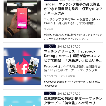
Tinder、マッチング相手の身元調査
ができる新機能を発表 必要なのはフ
ルネームのみ
マッチングアプリのTinderを運営するMatch
Groupは、身元調査を行う非営利団体、
「Garbo（ガルボ）」への投資を発…
堀口佐知
Garbo
堀口佐知
個人情報
セキュリティ
マッチ
ングサービス
Tinder
マッチングアプリ
2018.09.23 07:00
コラム
マッチングサービス「Facebook
Dating」のテスト運用が南米コロン
ビアで開始 「意義深い」出会いを提
供できるか？
Facebookは、今年5月に開催した開発者会
議「F8」において、デートマッチングサー
ビスをリリースすると発表した。そのサー
リアルサウンドテック編集部
ビス…
Facebook Dating
マッチングサービス
吉本幸記
Facebook
2018.04.27 07:00
コラム
自主規制に公的認証制度ーーマッチン
グサービス「健全化」への道のり