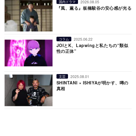
2026.08.05
国内ドラマ
『風、薫る』板橋駿谷の安心感が光る
2025.06.22
コラム
JOIとK、Lapwingと私たちの“類似
性の正体”
2025.08.01
文芸
SHINTANI × ISHIYAが明かす、噂の
真相