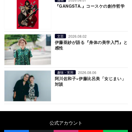
『GANGSTA.』コースケの創作哲学
2026.08.02
文芸
伊藤亜紗が語る『身体の美学入門』と
感性
2026.08.06
趣味・実用
阿川佐和子×伊藤比呂美「女じまい」
対談
公式アカウント