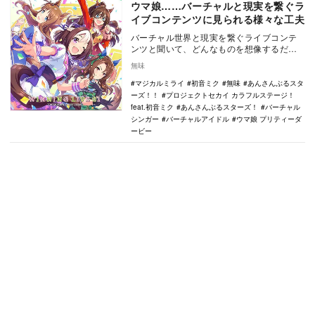
ウマ娘……バーチャルと現実を繋ぐラ
イブコンテンツに見られる様々な工夫
バーチャル世界と現実を繋ぐライブコンテ
ンツと聞いて、どんなものを想像するだろ
うか。特に『あんさんぶるスターズ！』シ
無味
リーズなど、ア…
マジカルミライ
初音ミク
無味
あんさんぶるスタ
ーズ！！
プロジェクトセカイ カラフルステージ！
feat.初音ミク
あんさんぶるスターズ！
バーチャル
シンガー
バーチャルアイドル
ウマ娘 プリティーダ
ービー