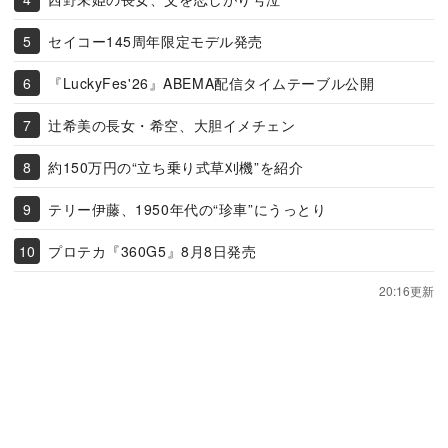
セイコー145周年限定モデル発売
『LuckyFes'26』ABEMA配信タイムテーブル公開
辻希美の長女・希空、大胆イメチェン
約150万円の“立ち乗り式草刈機”を紹介
テリー伊藤、1950年代の“珍車”にうっとり
プロテカ『360G5』8月8日発売
20:16更新