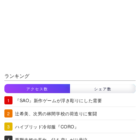
ランキング
アクセス数
シェア数
『SAO』新作ゲームが浮き彫りにした需要
辻希美、次男の林間学校の荷造りに奮闘
ハイブリッド冷却服『CORO』
西野未姫の長女、父を恋しがり号泣