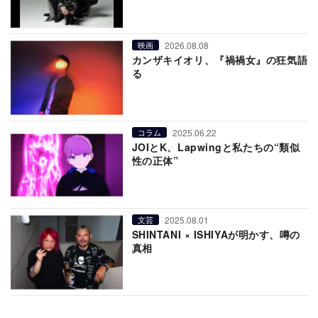
2026.08.08
映画
カンザキイオリ、『禍禍女』の狂気語
る
2025.06.22
コラム
JOIとK、Lapwingと私たちの“類似
性の正体”
2025.08.01
文芸
SHINTANI × ISHIYAが明かす、噂の
真相