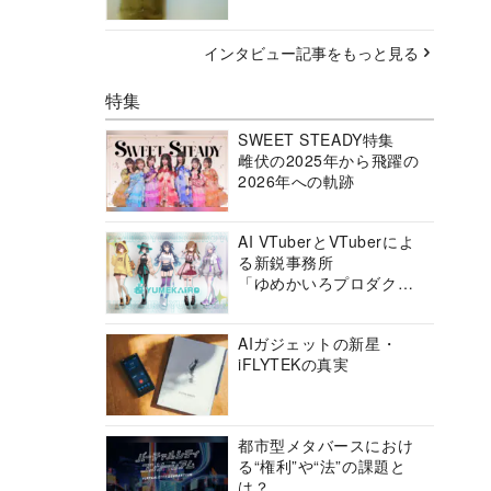
インタビュー記事をもっと見る
特集
SWEET STEADY特集
雌伏の2025年から飛躍の
2026年への軌跡
AI VTuberとVTuberによ
る新鋭事務所
「ゆめかいろプロダクシ
ョン」の挑戦に迫る
AIガジェットの新星・
iFLYTEKの真実
都市型メタバースにおけ
る“権利”や“法”の課題と
は？