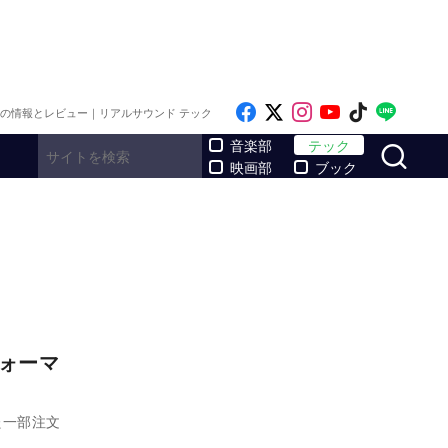
Like on Facebook
Follow on x
Follow on Inst
Follow on Y
Follow on
Follo
メの情報とレビュー｜リアルサウンド テック
サ
音楽部
テック
映画部
ブック
ウォーマ
した一部注文