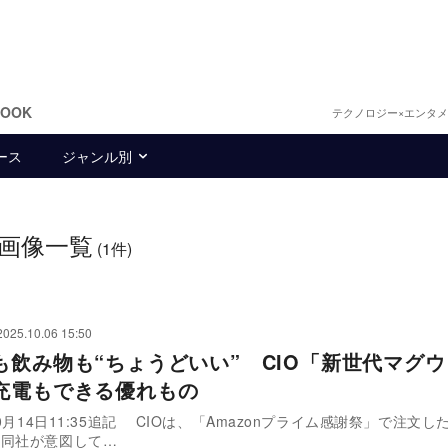
BOOK
テクノロジー×エンタ
ース
ジャンル別
画像一覧
(1件)
2025.10.06 15:50
も飲み物も“ちょうどいい” CIO「新世代マグ
充電もできる優れもの
10月14日11:35追記 CIOは、「Amazonプライム感謝祭」で注文
、同社が意図して…