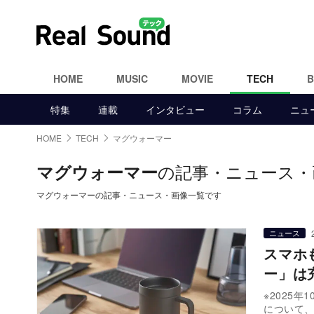
HOME
MUSIC
MOVIE
TECH
特集
連載
インタビュー
コラム
ニュ
HOME
TECH
マグウォーマー
の記事・ニュース・
マグウォーマー
マグウォーマーの記事・ニュース・画像一覧です
ニュース
スマホ
ー」は
※2025年
について