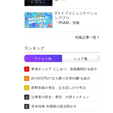
バーチャルシティコンソ
ーシアムの挑戦に迫る
Vライブコミュニケーショ
ンアプリ
『IRIAM』特集
特集記事一覧
ランキング
アクセス数
シェア数
東海オンエア としみつ、高級腕時計を紹介
約150万円の“立ち乗り式草刈機”を紹介
西野未姫の長女、父を恋しがり号泣
辻希美の長女・希空、大胆イメチェン
宮本佳林 AI開発の原点明かす