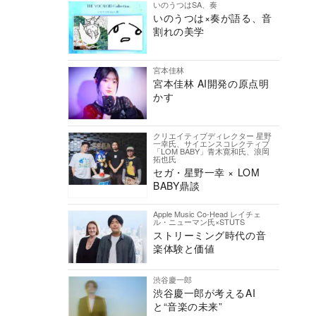
いのうつはSA、奏
いのうつは×奏が語る、音
割れの美学
宮本佳林
宮本佳林 AI開発の原点明
かす
クリエイティブディレクター 星野
一幸氏、サイエンスコレクティブ
「LOM BABY」青木寛和氏、浪岡
拓也氏
セガ・星野一幸 × LOM
BABY鼎談
Apple Music Co-Head レイチェ
ル・ニューマン氏×STUTS
ストリーミング時代の音
楽体験と価値
渋谷慶一郎
渋谷慶一郎が考えるAI
と“音楽の未来”