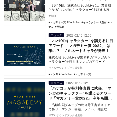
ト』…栄冠を手にしたのは？
3月15日、株式会社BookLiveは、業界初
となる”マンガのキャラクター”を讃える漫画
のアワード「マガデミー賞2022」…
元城健
マガデミー賞
BookLive!
キャラクター
漫画
ハ
ナコ
元城健
2023.02.15 12:00
ニュース
”マンガのキャラクター”を讃える注目
アワード 「マガデミー賞 2022」 は
誰に？ ノミネートキャラが発表！
株式会社 BookLiveが業界初の”マンガのキ
ャラクター”を讃えるマンガのアワード「マ
ガデミー賞 2022」において…
リアルサウンドブック編集部
マンガ
BookLive!
マガデミー賞
2022.12.12 12:00
ニュース
「ハナコ」が特別審査員に就任。”マ
ンガのキャラクター”を讃えるアワー
ド「マガデミー賞2022」 今年も開催
決定
凸版印刷グループの総合電子書籍ストア
であり、マンガ、書籍、ラノベ、雑誌な
ど、国内最大級の品揃えを誇るBookLiveが
リアルサウンドブック編集部