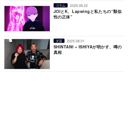
2025.06.22
コラム
JOIとK、Lapwingと私たちの“類似
性の正体”
2025.08.01
文芸
SHINTANI × ISHIYAが明かす、噂の
真相