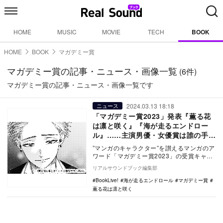
HOME
MUSIC
MOVIE
TECH
BOOK
HOME
BOOK
マガデミー賞
マガデミー賞の記事・ニュース・画像一覧
(6件)
マガデミー賞の記事・ニュース・画像一覧です
2024.03.13 18:18
ニュース
「マガデミー賞2023」発表『薫る花
は凛と咲く』『海が走るエンドロー
ル』……主演男優・女優賞は誰の手
に？
”マンガのキャラクター”を讃えるマンガのア
ワード「マガデミー賞2023」の受賞キャラ
クター・作品が、株式会社BookLiveから…
リアルサウンドブック編集部
BookLive!
海が走るエンドロール
マガデミー賞
薫る花は凛と咲く