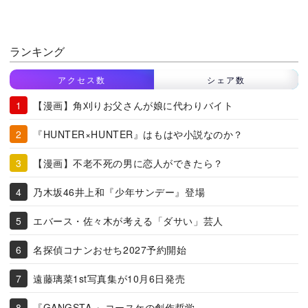
ランキング
アクセス数
シェア数
【漫画】角刈りお父さんが娘に代わりバイト
『HUNTER×HUNTER』はもはや小説なのか？
【漫画】不老不死の男に恋人ができたら？
乃木坂46井上和『少年サンデー』登場
エバース・佐々木が考える「ダサい」芸人
名探偵コナンおせち2027予約開始
遠藤璃菜1st写真集が10月6日発売
『GANGSTA.』コースケの創作哲学