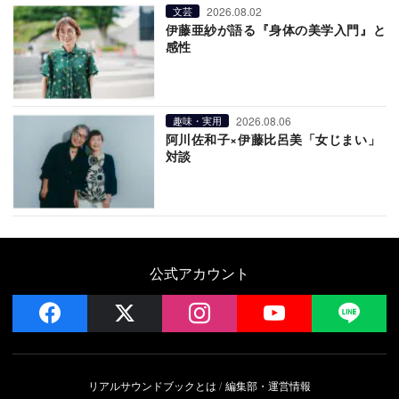
2026.08.02
文芸
伊藤亜紗が語る『身体の美学入門』と
感性
2026.08.06
趣味・実用
阿川佐和子×伊藤比呂美「女じまい」
対談
公式アカウント
facebook
x
instagram
YouTube
LIN
リアルサウンドブックとは
編集部・運営情報