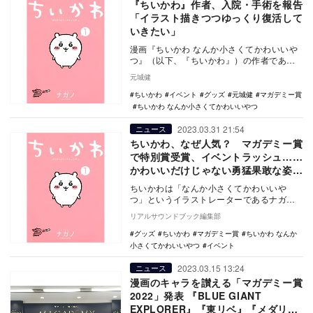
『ちいかわ』作者、入院・手術を報告
「イラスト描きつつゆっくり復活して
いきたい」
漫画『ちいかわ なんか小さくてかわいいや
つ』（以下、『ちいかわ』）の作者である
漫画家・イラストレーターのナガノが4月24
元城健
日、Tw…
ちいかわ
イベント
グッズ
元城健
マガデミー賞
ちいかわ なんか小さくてかわいいやつ
2023.03.31 21:54
ニュース
ちいかわ、なぜ人気？ マガデミー賞
で特別賞受賞、イベントラッシュ……
かわいいだけじゃない勇猛果敢な姿に
ギャップ萌えも
ちいかわは「なんか小さくてかわいいや
つ」というイラストレーターであるナガノ
による漫画作品だ。通称「ちいかわ」たち
リアルサウンドブック編集部
が送る楽しくて、…
グッズ
ちいかわ
マガデミー賞
ちいかわ なんか
小さくてかわいいやつ
イベント
2023.03.15 13:24
ニュース
漫画のキャラを讃える「マガデミー賞
2022」発表 『BLUE GIANT
EXPLORER』『東リベ』『メダリス