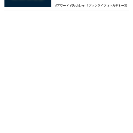
行う…
アワード
BookLive!
ブックライブ
マガデミー賞