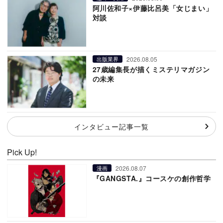
阿川佐和子×伊藤比呂美「女じまい」
対談
2026.08.05
出版業界
27歳編集長が描くミステリマガジン
の未来
インタビュー記事一覧
Pick Up!
2026.08.07
漫画
『GANGSTA.』コースケの創作哲学