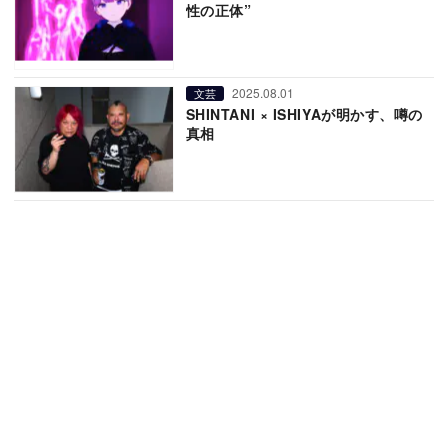
性の正体”
2025.08.01
文芸
SHINTANI × ISHIYAが明かす、噂の
真相