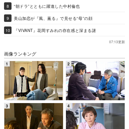
“朝ドラ”とともに躍進した中村倫也
美山加恋が『風、薫る』で見せる“母”の顔
『VIVANT』花岡すみれの存在感と深まる謎
07:13更新
画像ランキング