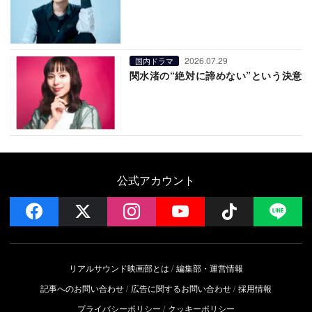
2026.07.29
国内ドラマ
関水渚の“絶対に諦めない”という決意
公式アカウント
facebook
x
instagram
YouTube
Follow on 
LI
リアルサウンド映画部とは
編集部・運営情報
記事へのお問い合わせ
広告に関するお問い合わせ
採用情報
プライバシーポリシー
クッキーポリシー