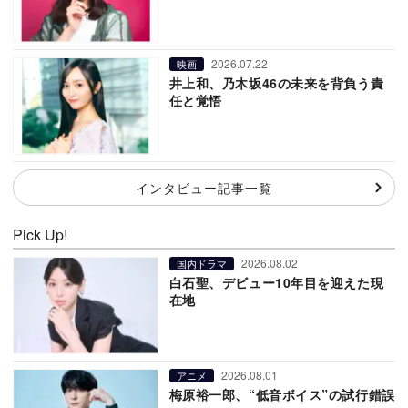
2026.07.22
映画
井上和、乃木坂46の未来を背負う責
任と覚悟
インタビュー記事一覧
Pick Up!
2026.08.02
国内ドラマ
白石聖、デビュー10年目を迎えた現
在地
2026.08.01
アニメ
梅原裕一郎、“低音ボイス”の試行錯誤