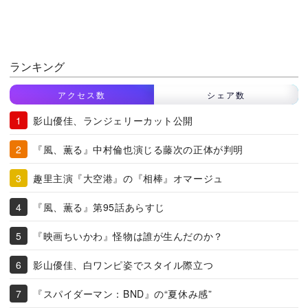
ランキング
アクセス数
シェア数
影山優佳、ランジェリーカット公開
『風、薫る』中村倫也演じる藤次の正体が判明
趣里主演『大空港』の『相棒』オマージュ
『風、薫る』第95話あらすじ
『映画ちいかわ』怪物は誰が生んだのか？
影山優佳、白ワンピ姿でスタイル際立つ
『スパイダーマン：BND』の“夏休み感”