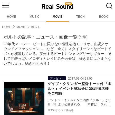
HOME
MUSIC
MOVIE
TECH
BOOK
HOME
MOVIE
ポルト
ポルトの記事・ニュース・画像一覧
(1件)
60年代マージー・ビートに限りない憧憬を抱くトリオ。曲調／サ
ウンド／ファッション……など、全てにスタイリッシュなビートイ
ズムが横溢している。疾走するビートにジャングリーなギター、そ
して甘酸っぱいメロディという組み合わせは、好き者にはたまらな
いでしょう。聴き応えあり！
2017.09.04 21:00
プレゼント
ゲイブ・クリンガー監督トーク付『ポ
ルト』イベント試写会に20組40名様
をご招待
アントン・イェルチン主演作『ポルト』が9
月30日より公開される。 本作は、ジム・
ジャームッシュ製作総指揮の元、昨年27歳
リアルサウンド映画部
で急…