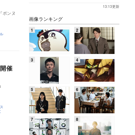
13:13更新
『ポンヌ
画像ランキング
ル
映開催
s
ス
X