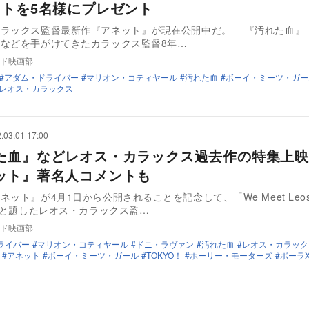
ットを5名様にプレゼント
カラックス監督最新作『アネット』が現在公開中だ。 『汚れた血』
などを手がけてきたカラックス監督8年…
ド映画部
アダム・ドライバー
マリオン・コティヤール
汚れた血
ボーイ・ミーツ・ガー
レオス・カラックス
.03.01 17:00
た血』などレオス・カラックス過去作の特集上
ット』著名人コメントも
ネット』が4月1日から公開されることを記念して、「We Meet Leo
！」と題したレオス・カラックス監…
ド映画部
ライバー
マリオン・コティヤール
ドニ・ラヴァン
汚れた血
レオス・カラック
アネット
ボーイ・ミーツ・ガール
TOKYO！
ホーリー・モーターズ
ポーラ