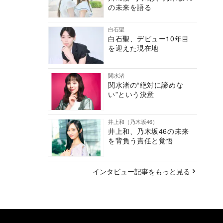
の未来を語る
白石聖
白石聖、デビュー10年目
を迎えた現在地
関水渚
関水渚の“絶対に諦めな
い”という決意
井上和（乃木坂46）
井上和、乃木坂46の未来
を背負う責任と覚悟
インタビュー記事をもっと見る