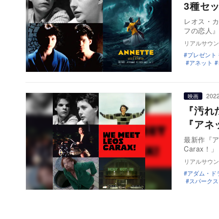
3種セ
レオス・
フの恋人』
リアルサウン
プレゼント
アネット
2022
映画
『汚れ
『アネ
最新作『ア
Carax
リアルサウン
アダム・ド
スパークス