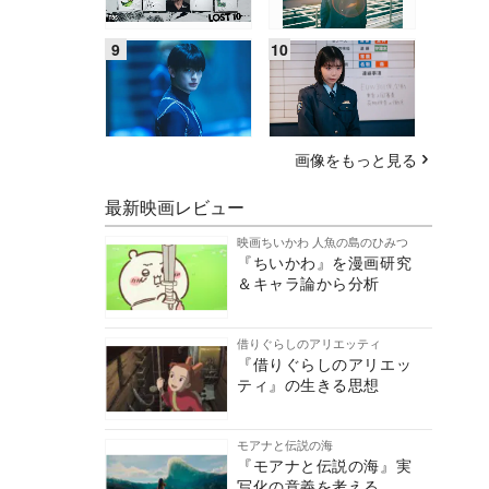
画像をもっと見る
最新映画レビュー
映画ちいかわ 人魚の島のひみつ
『ちいかわ』を漫画研究
＆キャラ論から分析
借りぐらしのアリエッティ
『借りぐらしのアリエッ
ティ』の生きる思想
モアナと伝説の海
『モアナと伝説の海』実
写化の意義を考える