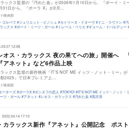
ラックス監督の『汚れた血』が2026年1月10日から、『ボーイ・ミ
月31日から、『ポーラ X』が2月…
ド映画部
・ゴルベワ
ジュリエット・ビノシュ
カトリーヌ・ドヌーヴ
ドニ・ラヴァン
汚
ラックス
ボーイ・ミーツ・ガール
ミレーユ・ペリエ
ギョーム・ドパルデュー
.03.07 12:08
レオス・カラックス 夜の果てへの旅」開催へ 
『アネット』など6作品上映
ラックス監督の新作映画『IT’S NOT ME イッツ・ノット・ミー』
祭2025』で日本プレミア上…
ド映画部
モーターズ
ポーラX
ポンヌフの恋人
TOKYO!
IT’S NOT ME イッツ・ノット・
ーツ・ガール
アネット
レオス・カラックス
汚れた血
黒沢清
2022.04.14 17:10
・カラックス新作『アネット』公開記念 ポスト