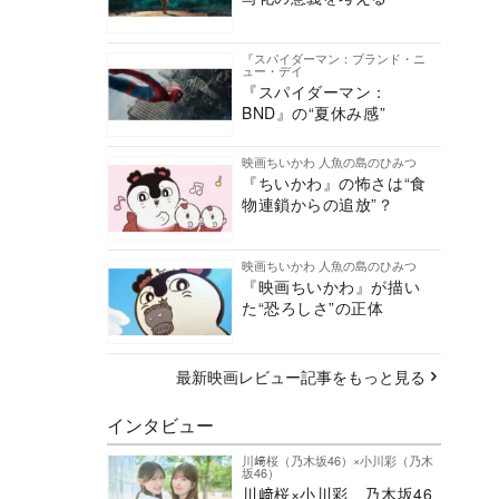
『スパイダーマン：ブランド・ニ
ュー・デイ
『スパイダーマン：
BND』の“夏休み感”
映画ちいかわ 人魚の島のひみつ
『ちいかわ』の怖さは“食
物連鎖からの追放”？
映画ちいかわ 人魚の島のひみつ
『映画ちいかわ』が描い
た“恐ろしさ”の正体
最新映画レビュー記事をもっと見る
インタビュー
川﨑桜（乃木坂46）×小川彩（乃木
坂46）
川﨑桜×小川彩、乃木坂46