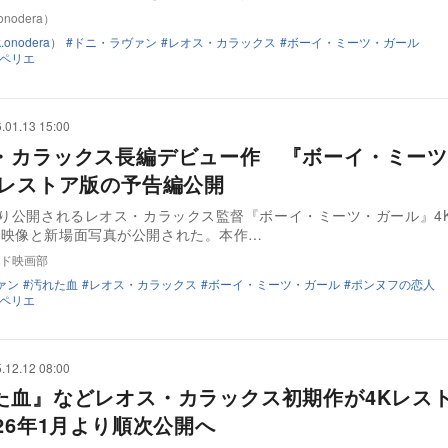
nodera）
onodera）
ドニ・ラヴァン
レオス・カラックス
ボーイ・ミーツ・ガール
ペリエ
.01.13 15:00
・カラックス長編デビュー作 『ボーイ・ミーツ
Kレストア版の予告編公開
より公開されるレオス・カラックス監督『ボーイ・ミーツ・ガール』4
告映像と新場面写真が公開された。本作…
ド映画部
ァン
汚れた血
レオス・カラックス
ボーイ・ミーツ・ガール
ポンヌフの恋人
ペリエ
.12.12 08:00
た血』などレオス・カラックス初期作が4Kレス
26年1月より順次公開へ