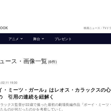
BOOK
映画ニュース・TVド
アニメ
舞台
プレゼント
ュース・画像一覧
(6件)
.02.11 19:30
イ・ミーツ・ガール』はレオス・カラックスの心
の 引用の連続を紐解く
ラックス監督が22歳で撮った最初の劇場長編作品『ボーイ・ミーツ
いたものが何だったのかを考察していく。