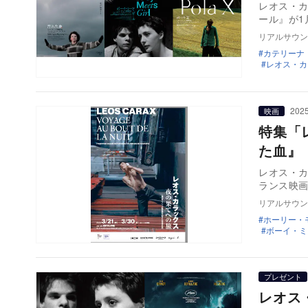
レオス・カ
ール』が1
リアルサウン
カテリーナ
レオス・カ
2025
映画
特集「
た血』
レオス・カ
ランス映画
リアルサウン
ホーリー・
ボーイ・ミ
プレゼント
レオス