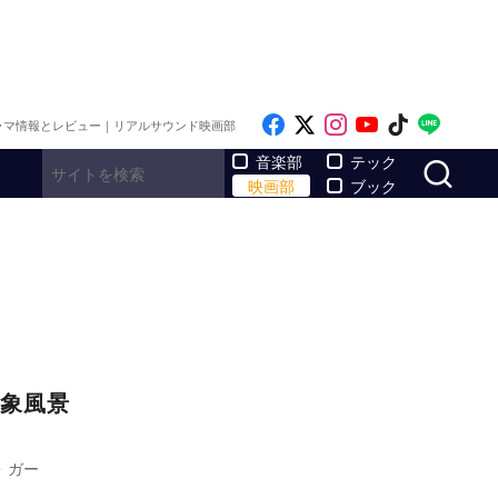
Like on Facebook
Follow on x
Follow on Inst
Follow on Y
Follow on
Follo
ラマ情報とレビュー｜リアルサウンド映画部
サ
音楽部
テック
映画部
ブック
象風景
・ガー