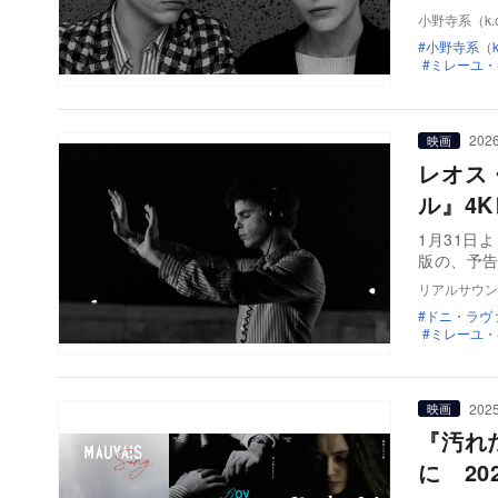
小野寺系（k.o
小野寺系（k.
ミレーユ・
2026
映画
レオス
ル』4
1月31日
版の、予
リアルサウン
ドニ・ラヴ
ミレーユ・
2025
映画
『汚れ
に 20