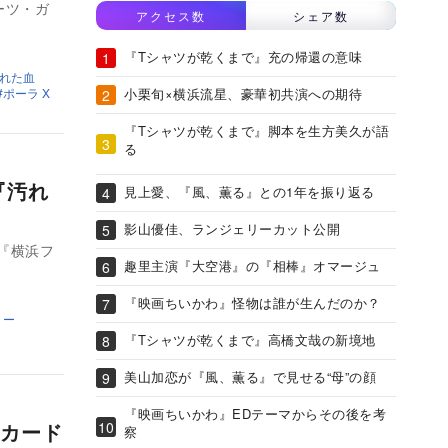
ーツ・ガ
アクセス数
シェア数
『Tシャツが乾くまで』充の帰還の意味
れた血
小栗旬×横浜流星、豪華初共演への期待
ポーラ X
『Tシャツが乾くまで』脚本を生方美久が語
る
『汚れ
見上愛、『風、薫る』との1年を振り返る
影山優佳、ランジェリーカット公開
が『横浜フ
趣里主演『大空港』の『相棒』オマージュ
『映画ちいかわ』怪物は誰が生んだのか？
ミー
『Tシャツが乾くまで』高橋文哉の新境地
美山加恋が『風、薫る』で見せる“母”の顔
『映画ちいかわ』EDテーマからその後を考
カード
察