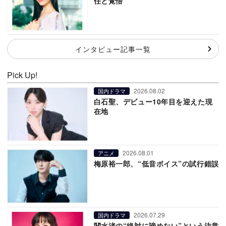
任と覚悟
インタビュー記事一覧
Pick Up!
2026.08.02
国内ドラマ
白石聖、デビュー10年目を迎えた現
在地
2026.08.01
アニメ
梅原裕一郎、“低音ボイス”の試行錯誤
2026.07.29
国内ドラマ
関水渚の“絶対に諦めない”という決意