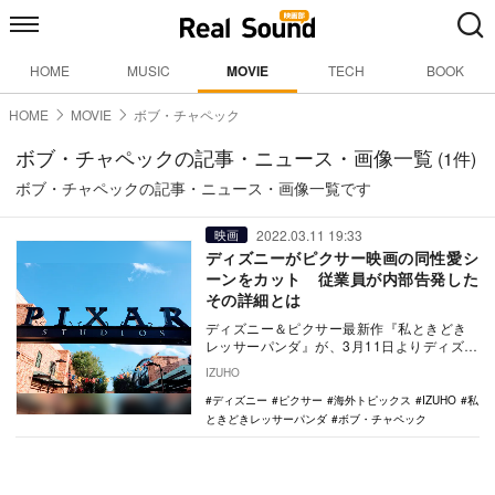
HOME
MUSIC
MOVIE
TECH
BOOK
HOME
MOVIE
ボブ・チャペック
ボブ・チャペックの記事・ニュース・画像一覧
(1件)
ボブ・チャペックの記事・ニュース・画像一覧です
2022.03.11 19:33
映画
ディズニーがピクサー映画の同性愛シ
ーンをカット 従業員が内部告発した
その詳細とは
ディズニー＆ピクサー最新作『私ときどき
レッサーパンダ』が、3月11日よりディズニ
ープラスにて独占配信となる中、ディズニ
IZUHO
ーとピクサ…
ディズニー
ピクサー
海外トピックス
IZUHO
私
ときどきレッサーパンダ
ボブ・チャペック