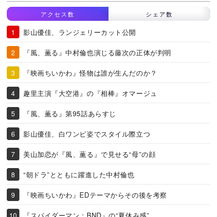
アクセス数
シェア数
影山優佳、ランジェリーカット公開
『風、薫る』中村倫也演じる藤次の正体が判明
『映画ちいかわ』怪物は誰が生んだのか？
趣里主演『大空港』の『相棒』オマージュ
『風、薫る』第95話あらすじ
影山優佳、白ワンピ姿でスタイル際立つ
美山加恋が『風、薫る』で見せる“母”の顔
“朝ドラ”とともに躍進した中村倫也
『映画ちいかわ』EDテーマからその後を考察
『スパイダーマン：BND』の“夏休み感”