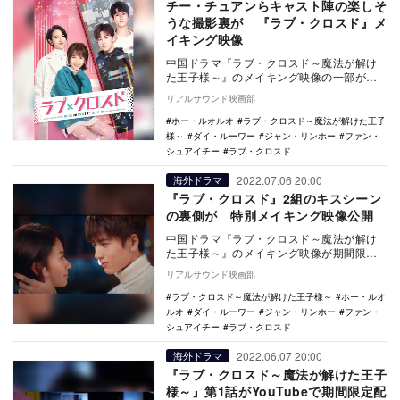
チー・チュアンらキャスト陣の楽しそ
うな撮影裏が 『ラブ・クロスド』メ
イキング映像
中国ドラマ『ラブ・クロスド～魔法が解け
た王子様～』のメイキング映像の一部が特
別公開された。 本作は、中国版プロデュ
リアルサウンド映画部
ース1…
ホー・ルオルオ
ラブ・クロスド～魔法が解けた王子
様～
ダイ・ルーワー
ジャン・リンホー
ファン・
シュアイチー
ラブ・クロスド
2022.07.06 20:00
海外ドラマ
『ラブ・クロスド』2組のキスシーン
の裏側が 特別メイキング映像公開
中国ドラマ『ラブ・クロスド～魔法が解け
た王子様～』のメイキング映像が期間限定
で公開された。 本作は、中国版プロデュ
リアルサウンド映画部
ース1…
ラブ・クロスド～魔法が解けた王子様～
ホー・ルオ
ルオ
ダイ・ルーワー
ジャン・リンホー
ファン・
シュアイチー
ラブ・クロスド
2022.06.07 20:00
海外ドラマ
『ラブ・クロスド～魔法が解けた王子
様～』第1話がYouTubeで期間限定配