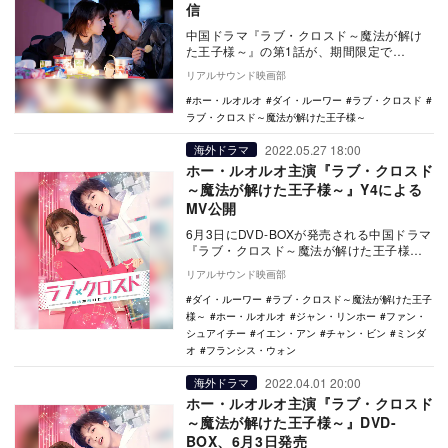
信
中国ドラマ『ラブ・クロスド～魔法が解け
た王子様～』の第1話が、期間限定で
YouTubeにて公開中だ。 本作は、中国版
リアルサウンド映画部
プロデュ…
ホー・ルオルオ
ダイ・ルーワー
ラブ・クロスド
ラブ・クロスド～魔法が解けた王子様～
2022.05.27 18:00
海外ドラマ
ホー・ルオルオ主演『ラブ・クロスド
～魔法が解けた王子様～』Y4による
MV公開
6月3日にDVD-BOXが発売される中国ドラマ
『ラブ・クロスド～魔法が解けた王子様
～』より、本作の主要メンバーである“ラ
リアルサウンド映画部
ブ・ボー…
ダイ・ルーワー
ラブ・クロスド～魔法が解けた王子
様～
ホー・ルオルオ
ジャン・リンホー
ファン・
シュアイチー
イエン・アン
チャン・ビン
ミンダ
オ
フランシス・ウォン
2022.04.01 20:00
海外ドラマ
ホー・ルオルオ主演『ラブ・クロスド
～魔法が解けた王子様～』DVD-
BOX、6月3日発売