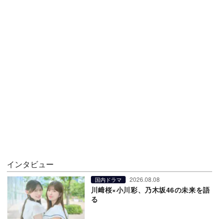
インタビュー
2026.08.08
国内ドラマ
川﨑桜×小川彩、乃木坂46の未来を語
る