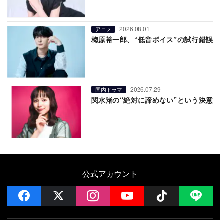
2026.08.01
アニメ
梅原裕一郎、“低音ボイス”の試行錯誤
2026.07.29
国内ドラマ
関水渚の“絶対に諦めない”という決意
公式アカウント
facebook
x
instagram
YouTube
Follow on 
LI