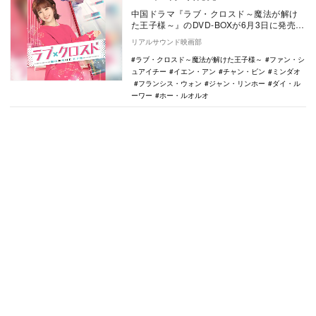
中国ドラマ『ラブ・クロスド～魔法が解け
た王子様～』のDVD-BOXが6月3日に発売さ
れることが決定。あわせて予告編が公開さ
リアルサウンド映画部
れた。…
ラブ・クロスド～魔法が解けた王子様～
ファン・シ
ュアイチー
イエン・アン
チャン・ビン
ミンダオ
フランシス・ウォン
ジャン・リンホー
ダイ・ル
ーワー
ホー・ルオルオ