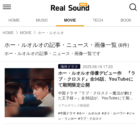
HOME
MUSIC
MOVIE
TECH
BOOK
HOME
MOVIE
ホー・ルオルオ
ホー・ルオルオの記事・ニュース・画像一覧
(6件)
ホー・ルオルオの記事・ニュース・画像一覧です
2025.06.19 17:20
海外ドラマ
ホー・ルオルオ俳優デビュー作 『ラ
ブ・クロスド』全36話、YouTubeに
て期間限定公開
中国ドラマ『ラブ・クロスド～魔法が解け
た王子様～』全36話が、YouTubeにて期間
限定で特別公開された。 本作は、年越し
リアルサウンド映画部
の…
中国ドラマ
ホー・ルオルオ
ダイ・ルーワー
ジャ
ン・リンホー
ラブ・クロスド