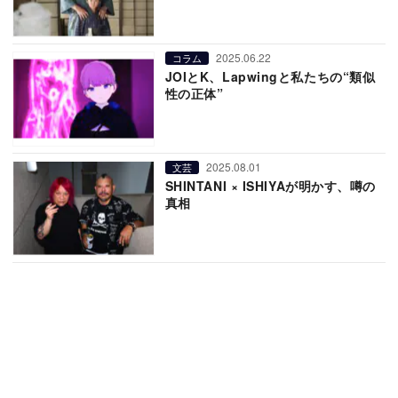
2025.06.22
コラム
JOIとK、Lapwingと私たちの“類似
性の正体”
2025.08.01
文芸
SHINTANI × ISHIYAが明かす、噂の
真相