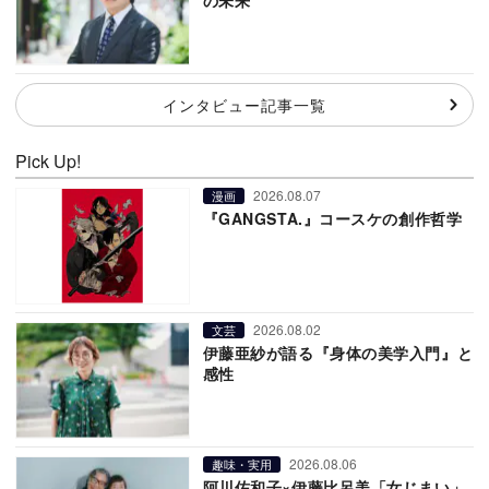
インタビュー記事一覧
Pick Up!
2026.08.07
漫画
『GANGSTA.』コースケの創作哲学
2026.08.02
文芸
伊藤亜紗が語る『身体の美学入門』と
感性
2026.08.06
趣味・実用
阿川佐和子×伊藤比呂美「女じまい」