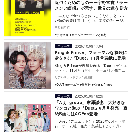
近づくためのものーー宇野常寛『ラー
メンと瞑想』が示す、世界の違う見方
「みんなで食べるとおいしくなる」といっ
た類の言説は信用しない。本文の2ページ目
でそのような姿勢を鮮明にするのが、宇野
円堂都司昭
常寛『ラーメ…
宇野常寛
ホーム社
ラーメンと瞑想
2025.10.08 17:04
ニュース
King & Prince、フォーマルな衣装に
身を包む『Duet』11月号表紙に登場
King & Princeが表紙を飾る『Duet（デュエ
ット）』11月号（発行：ホーム社／発売：
集英社）が10月7日（火…
リアルサウンドブック編集部
DUeT
ホーム社
集英社
King & Prince
2025.05.09 18:29
ニュース
「Aぇ! group」末澤誠也 大好きな
ワンコと遊ぶ『Duet』6月号発売 表
紙B面にはACEes登場
『Duet（デュエット）』2025年6月号（発
行：ホーム社 発売：集英社）が、5月7日
（水）に発売された。 デビュー２年…