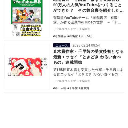
20万人の人気YouTubeをつくること
ができた？ その舞台裏を紹介した書
籍が面白い
有隣堂YouTubeチーム『老舗書店「有隣
堂」が作る企業YouTubeの世界 ～「チャ
ンネル登録」すら知らなかった社員が登録
リアルサウンドブック編集部
者数…
老舗書店
有隣堂
ホーム社
2023.02.24 09:54
ニュース
直木賞作家・千早茜の受賞後初となる
最新エッセイ『ときどき わるい食べ
もの』連載開始
第168回直木賞を受賞した作家・千早茜によ
る食エッセイ『ときどき わるい食べもの』
の連載をホーム社文芸図書編集部が運営す
リアルサウンドブック編集部
る読みも…
ホーム社
千早茜
直木賞