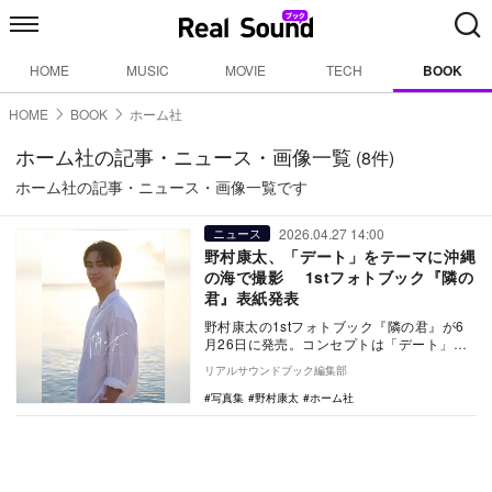
HOME
MUSIC
MOVIE
TECH
BOOK
HOME
BOOK
ホーム社
ホーム社の記事・ニュース・画像一覧
(8件)
ホーム社の記事・ニュース・画像一覧です
2026.04.27 14:00
ニュース
野村康太、「デート」をテーマに沖縄
の海で撮影 1stフォトブック『隣の
君』表紙発表
野村康太の1stフォトブック『隣の君』が6
月26日に発売。コンセプトは「デート」で
あり、タイトルの『隣の君』は野村と編集
リアルサウンドブック編集部
スタッフ…
写真集
野村康太
ホーム社