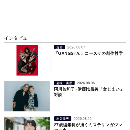
インタビュー
2026.08.07
漫画
『GANGSTA.』コースケの創作哲学
2026.08.06
趣味・実用
阿川佐和子×伊藤比呂美「女じまい」
対談
2026.08.05
出版業界
27歳編集長が描くミステリマガジン
の未来