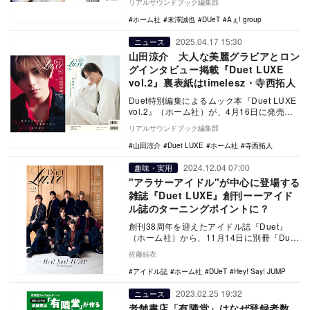
リアルサウンドブック編集部
ホーム社
末澤誠也
DUeT
Aぇ! group
2025.04.17 15:30
ニュース
山田涼介 大人な美麗グラビアとロン
グインタビュー掲載『Duet LUXE
vol.2』裏表紙はtimelesz・寺西拓人
Duet特別編集によるムック本『Duet LUXE
vol.2』（ホーム社）が、4月16日に発売。
Hey! Say! JUMP・…
リアルサウンドブック編集部
山田涼介
Duet LUXE
ホーム社
寺西拓人
2024.12.04 07:00
趣味・実用
"アラサーアイドル"が中心に登場する
雑誌『Duet LUXE』創刊ーーアイド
ル誌のターニングポイントに？
創刊38周年を迎えたアイドル誌『Duet』
（ホーム社）から、11月14日に別冊『Duet
LUXE』（デュエットリュクス）vo.…
佐藤結衣
アイドル誌
ホーム社
DUeT
Hey! Say! JUMP
2023.02.25 19:32
ニュース
老舗書店「有隣堂」はなぜ登録者数