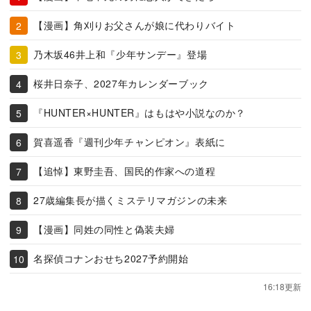
【漫画】角刈りお父さんが娘に代わりバイト
乃木坂46井上和『少年サンデー』登場
桜井日奈子、2027年カレンダーブック
『HUNTER×HUNTER』はもはや小説なのか？
賀喜遥香『週刊少年チャンピオン』表紙に
【追悼】東野圭吾、国民的作家への道程
27歳編集長が描くミステリマガジンの未来
【漫画】同姓の同性と偽装夫婦
名探偵コナンおせち2027予約開始
16:18更新