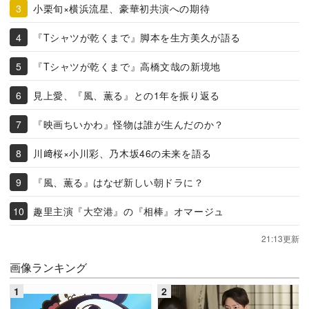
小栗旬×横浜流星、豪華初共演への期待
『Tシャツが乾くまで』脚本を生方美久が語る
『Tシャツが乾くまで』高橋文哉の新境地
見上愛、『風、薫る』との1年を振り返る
『映画ちいかわ』怪物は誰が生んだのか？
川﨑桜×小川彩、乃木坂46の未来を語る
『風、薫る』はなぜ新しい朝ドラに？
趣里主演『大空港』の『相棒』オマージュ
21:13更新
画像ランキング