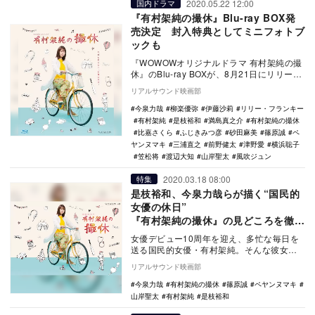
2020.05.22 12:00
国内ドラマ
『有村架純の撮休』Blu-ray BOX発
売決定 封入特典としてミニフォトブ
ックも
『WOWOWオリジナルドラマ 有村架純の撮
休』のBlu-ray BOXが、8月21日にリリース
されることが決定した。 今…
リアルサウンド映画部
今泉力哉
柳楽優弥
伊藤沙莉
リリー・フランキー
有村架純
是枝裕和
満島真之介
有村架純の撮休
比嘉さくら
ふじきみつ彦
砂田麻美
篠原誠
ペ
ヤンヌマキ
三浦直之
前野健太
津野愛
横浜聡子
笠松将
渡辺大知
山岸聖太
風吹ジュン
2020.03.18 08:00
特集
是枝裕和、今泉力哉らが描く“国民的
女優の休日”
『有村架純の撮休』の見どころを徹底
解説
女優デビュー10周年を迎え、多忙な毎日を
送る国民的女優・有村架純。そんな彼女
は、ドラマや映画の撮影期間に突然訪れた
リアルサウンド映画部
休日、通称“撮…
今泉力哉
有村架純の撮休
篠原誠
ペヤンヌマキ
山岸聖太
有村架純
是枝裕和