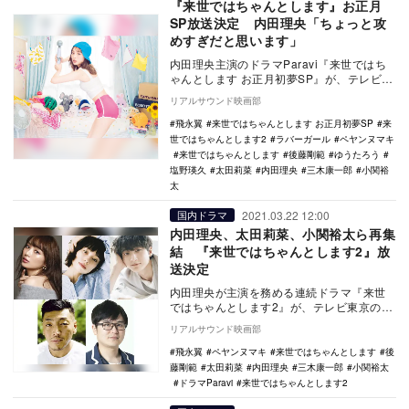
『来世ではちゃんとします』お正月
SP放送決定 内田理央「ちょっと攻
めすぎだと思います」
内田理央主演のドラマParavi『来世ではち
ゃんとします お正月初夢SP』が、テレビ東
京で12月31日深夜24時50分からテレビ…
リアルサウンド映画部
飛永翼
来世ではちゃんとします お正月初夢SP
来
世ではちゃんとします2
ラバーガール
ペヤンヌマキ
来世ではちゃんとします
後藤剛範
ゆうたろう
塩野瑛久
太田莉菜
内田理央
三木康一郎
小関裕
太
2021.03.22 12:00
国内ドラマ
内田理央、太田莉菜、小関裕太ら再集
結 『来世ではちゃんとします2』放
送決定
内田理央が主演を務める連続ドラマ『来世
ではちゃんとします2』が、テレビ東京のド
ラマParavi枠にて放送されることが決定し
リアルサウンド映画部
た。 …
飛永翼
ペヤンヌマキ
来世ではちゃんとします
後
藤剛範
太田莉菜
内田理央
三木康一郎
小関裕太
ドラマParavi
来世ではちゃんとします2