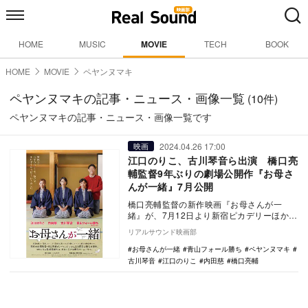
HOME
MUSIC
MOVIE
TECH
BOOK
HOME
MOVIE
ペヤンヌマキ
ペヤンヌマキの記事・ニュース・画像一覧
(10件)
ペヤンヌマキの記事・ニュース・画像一覧です
2024.04.26 17:00
映画
江口のりこ、古川琴音ら出演 橋口亮
輔監督9年ぶりの劇場公開作『お母さ
んが一緒』7月公開
橋口亮輔監督の新作映画『お母さんが一
緒』が、7月12日より新宿ピカデリーほか全
国にて劇場公開されることが決定。あわせ
リアルサウンド映画部
て予告編と本…
お母さんが一緒
青山フォール勝ち
ペヤンヌマキ
古川琴音
江口のりこ
内田慈
橋口亮輔