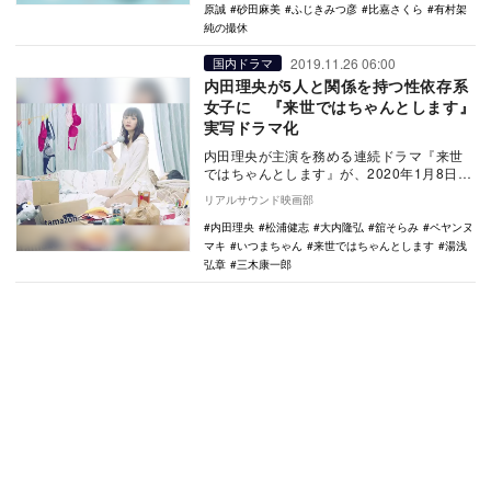
原誠
砂田麻美
ふじきみつ彦
比嘉さくら
有村架
純の撮休
2019.11.26 06:00
国内ドラマ
内田理央が5人と関係を持つ性依存系
女子に 『来世ではちゃんとします』
実写ドラマ化
内田理央が主演を務める連続ドラマ『来世
ではちゃんとします』が、2020年1月8日よ
りテレビ東京で放送されることが決定し
リアルサウンド映画部
た。 …
内田理央
松浦健志
大内隆弘
舘そらみ
ペヤンヌ
マキ
いつまちゃん
来世ではちゃんとします
湯浅
弘章
三木康一郎