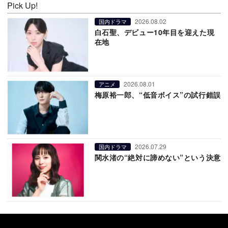
Pick Up!
2026.08.02
国内ドラマ
白石聖、デビュー10年目を迎えた現
在地
2026.08.01
アニメ
梅原裕一郎、“低音ボイス”の試行錯誤
2026.07.29
国内ドラマ
関水渚の“絶対に諦めない”という決意