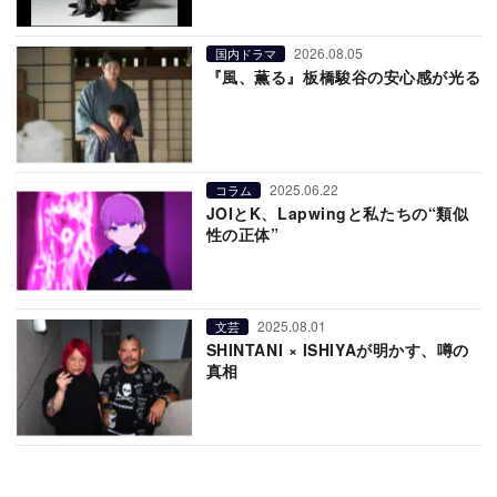
2026.08.05
国内ドラマ
『風、薫る』板橋駿谷の安心感が光る
2025.06.22
コラム
JOIとK、Lapwingと私たちの“類似
性の正体”
2025.08.01
文芸
SHINTANI × ISHIYAが明かす、噂の
真相