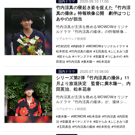
2020.09.10 11:00
国内ドラマ
竹内涼真の寝起き姿を捉えた『竹内涼
真の撮休』特報映像公開 劇伴はつじ
あやのが担当
竹内涼真が主演を務めるWOWOWオリジナ
ルドラマ『竹内涼真の撮休』の特報映像が
公開された。 本作は、突然撮影が休みに
リアルサウンド映画部
なっ…
竹村武司
狗飼恭子
WOWOWオリジナルドラマ
松本哲也
竹内涼真の撮休
玉田真也
ふじきみつ彦
舘そらみ
ペヤンヌマキ
首藤凜
つじあやの
内
田英治
竹内涼真
廣木隆一
松本花奈
2020.07.15 06:00
国内ドラマ
シリーズ第2弾『竹内涼真の撮休』11
月より放送決定 監督に廣木隆一、内
田英治、松本花奈
竹内涼真が主演を務めるWOWOWオリジナ
ルドラマ『竹内涼真の撮休』が、撮休シリ
ーズ第2弾として11月よりWOWOWプライ
リアルサウンド映画部
ムで放送…
廣木隆一
WOWOW
松本花奈
竹内涼真
内田英
治
首藤凜
ペヤンヌマキ
舘そらみ
ふじきみつ彦
玉田真也
竹内涼真の撮休
松本哲也
竹村武司