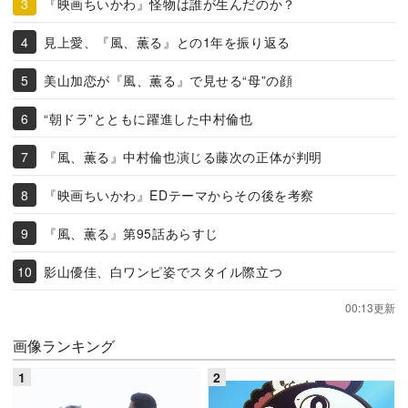
『映画ちいかわ』怪物は誰が生んだのか？
見上愛、『風、薫る』との1年を振り返る
美山加恋が『風、薫る』で見せる“母”の顔
“朝ドラ”とともに躍進した中村倫也
『風、薫る』中村倫也演じる藤次の正体が判明
『映画ちいかわ』EDテーマからその後を考察
『風、薫る』第95話あらすじ
影山優佳、白ワンピ姿でスタイル際立つ
00:13更新
画像ランキング