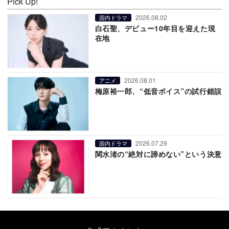
Pick Up!
2026.08.02
国内ドラマ
白石聖、デビュー10年目を迎えた現
在地
2026.08.01
アニメ
梅原裕一郎、“低音ボイス”の試行錯誤
2026.07.29
国内ドラマ
関水渚の“絶対に諦めない”という決意