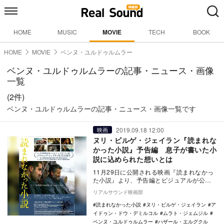
HOME
MUSIC
MOVIE
TECH
BOOK
HOME
MOVIE
ベンヌ・ユルドゥルムラー
ベンヌ・ユルドゥルムラーの記事・ニュース・画像
一覧
(2件)
ベンヌ・ユルドゥルムラーの記事・ニュース・画像一覧です
2019.09.18 12:00
映画
ヌリ・ビルゲ・ジェイラン『読まれな
かった小説』予告編 息子が書いた小
説に込められた想いとは
11月29日に公開される映画『読まれなかっ
た小説』より、予告編とビジュアルが公開
された。 『雪の轍』で第67回カンヌ国際
リアルサウンド映画部
映画…
読まれなかった小説
ヌリ・ビルゲ・ジェイラン
ア
イドゥン・ドウ・デミルコル
ムラト・ジェムジル
ベンヌ・ユルドゥルムラー
ハザール・エルグクル