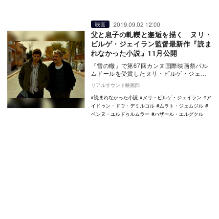
2019.09.02 12:00
映画
父と息子の軋轢と邂逅を描く ヌリ・
ビルゲ・ジェイラン監督最新作『読ま
れなかった小説』11月公開
『雪の轍』で第67回カンヌ国際映画祭パル
ムドールを受賞したヌリ・ビルゲ・ジェイ
ラン監督最新作『The Wild Pear Tre…
リアルサウンド映画部
読まれなかった小説
ヌリ・ビルゲ・ジェイラン
ア
イドゥン・ドウ・デミルコル
ムラト・ジェムジル
ベンヌ・ユルドゥルムラー
ハザール・エルグクル