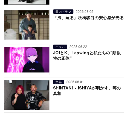
2026.08.05
国内ドラマ
『風、薫る』板橋駿谷の安心感が光る
2025.06.22
コラム
JOIとK、Lapwingと私たちの“類似
性の正体”
2025.08.01
文芸
SHINTANI × ISHIYAが明かす、噂の
真相