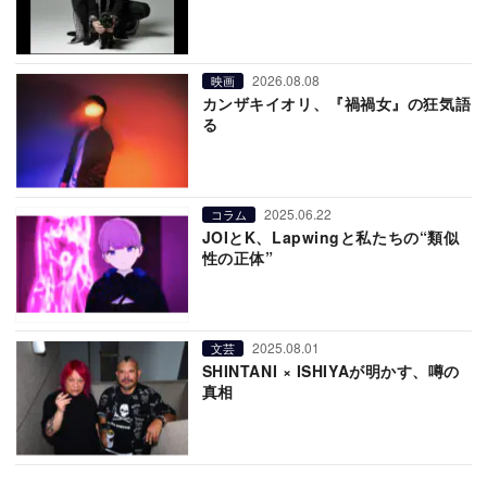
2026.08.08
映画
カンザキイオリ、『禍禍女』の狂気語
る
2025.06.22
コラム
JOIとK、Lapwingと私たちの“類似
性の正体”
2025.08.01
文芸
SHINTANI × ISHIYAが明かす、噂の
真相