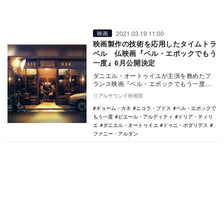
2021.03.19 11:00
映画
映画製作の技術を応用したタイムトラ
ベル 仏映画『ベル・エポックでもう
一度』6月公開決定
ダニエル・オートゥイユが主演を務めたフ
ランス映画『ベル・エポックでもう一度』
が、6月よりシネスイッチ銀座ほかにて公開
リアルサウンド映画部
されることが…
ギョーム・カネ
ニコラ・ブドス
ベル・エポックで
もう一度
ピエール・アルディティ
ドリア・ティリ
エ
ダニエル・オートゥイユ
ドゥニ・ポダリデス
ファニー・アルダン