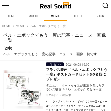
HOME
MUSIC
MOVIE
TECH
BOOK
HOME
MOVIE
ベル・エポックでもう一度
ベル・エポックでもう一度の記事・ニュース・画像
一覧
(2件)
ベル・エポックでもう一度の記事・ニュース・画像一覧です
2021.06.08 19:00
プレゼント
フランス映画『ベル・エポックでもう
一度』ポストカードセットを5名様に
プレゼント
ダニエル・オートゥイユが主演を務めたフ
ランス映画『ベル・エポックでもう一度』
が、6月12日よりシネスイッチ銀座ほかにて
リアルサウンド映画部
公開される…
ニコラ・ブドス
ベル・エポックでもう一度
ピエー
ル・アルディティ
ドリア・ティリエ
ダニエル・オ
ートゥイユ
ドゥニ・ポダリデス
ファニー・アルダ