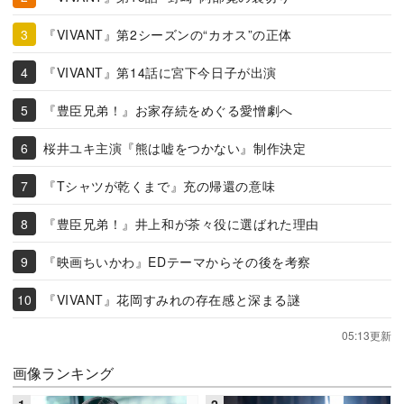
『VIVANT』第2シーズンの“カオス”の正体
『VIVANT』第14話に宮下今日子が出演
『豊臣兄弟！』お家存続をめぐる愛憎劇へ
桜井ユキ主演『熊は嘘をつかない』制作決定
『Tシャツが乾くまで』充の帰還の意味
『豊臣兄弟！』井上和が茶々役に選ばれた理由
『映画ちいかわ』EDテーマからその後を考察
『VIVANT』花岡すみれの存在感と深まる謎
05:13更新
画像ランキング