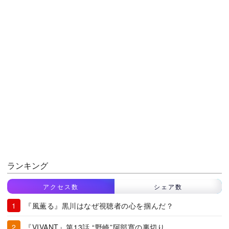
ランキング
アクセス数
シェア数
『風薫る』黒川はなぜ視聴者の心を掴んだ？
『VIVANT』第13話 “野崎”阿部寛の裏切り