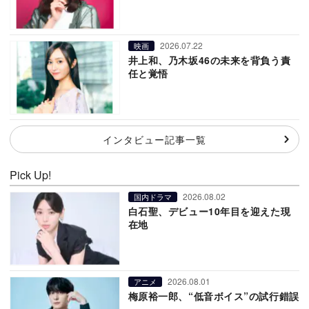
2026.07.22
映画
井上和、乃木坂46の未来を背負う責
任と覚悟
インタビュー記事一覧
Pick Up!
2026.08.02
国内ドラマ
白石聖、デビュー10年目を迎えた現
在地
2026.08.01
アニメ
梅原裕一郎、“低音ボイス”の試行錯誤