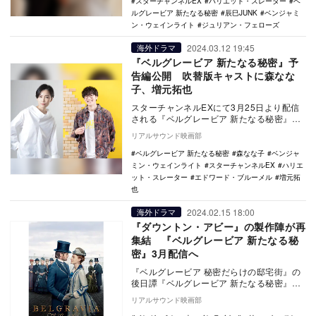
スターチャンネルEX
ハリエット・スレーター
ベ
ルグレービア 新たなる秘密
辰巳JUNK
ベンジャミ
ン・ウェインライト
ジュリアン・フェローズ
2024.03.12 19:45
海外ドラマ
『ベルグレービア 新たなる秘密』予
告編公開 吹替版キャストに森なな
子、増元拓也
スターチャンネルEXにて3月25日より配信
される『ベルグレービア 新たなる秘密』の
予告編が公開され、あわせて日本語吹替版
リアルサウンド映画部
に森なな…
ベルグレービア 新たなる秘密
森なな子
ベンジャ
ミン・ウェインライト
スターチャンネルEX
ハリエ
ット・スレーター
エドワード・ブルーメル
増元拓
也
2024.02.15 18:00
海外ドラマ
『ダウントン・アビー』の製作陣が再
集結 『ベルグレービア 新たなる秘
密』3月配信へ
『ベルグレービア 秘密だらけの邸宅街』の
後日譚『ベルグレービア 新たなる秘密』
が、スターチャンネルEXにて3月25日より
リアルサウンド映画部
配信され…