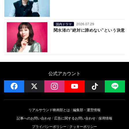
2026.07.29
国内ドラマ
関水渚の“絶対に諦めない”という決意
公式アカウント
facebook
x
instagram
YouTube
Follow on 
LI
リアルサウンド映画部とは
編集部・運営情報
記事へのお問い合わせ
広告に関するお問い合わせ
採用情報
プライバシーポリシー
クッキーポリシー