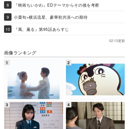
『映画ちいかわ』EDテーマからその後を考察
小栗旬×横浜流星、豪華初共演への期待
『風、薫る』第95話あらすじ
02:13更新
画像ランキング