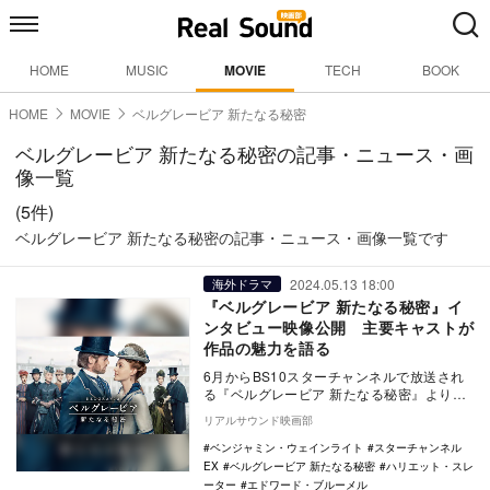
HOME
MUSIC
MOVIE
TECH
BOOK
HOME
MOVIE
ベルグレービア 新たなる秘密
ベルグレービア 新たなる秘密の記事・ニュース・画
像一覧
(5件)
ベルグレービア 新たなる秘密の記事・ニュース・画像一覧です
2024.05.13 18:00
海外ドラマ
『ベルグレービア 新たなる秘密』イ
ンタビュー映像公開 主要キャストが
作品の魅力を語る
6月からBS10スターチャンネルで放送され
る『ベルグレービア 新たなる秘密』より、
キャスト＆スタッフのインタビュー映像が
リアルサウンド映画部
公開され…
ベンジャミン・ウェインライト
スターチャンネル
EX
ベルグレービア 新たなる秘密
ハリエット・スレ
ーター
エドワード・ブルーメル