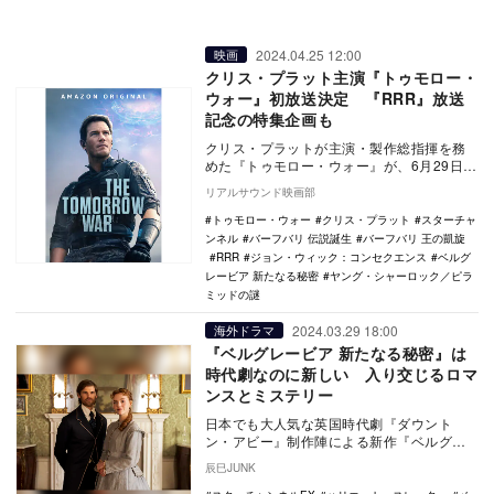
2024.04.25 12:00
映画
クリス・プラット主演『トゥモロー・
ウォー』初放送決定 『RRR』放送
記念の特集企画も
クリス・プラットが主演・製作総指揮を務
めた『トゥモロー・ウォー』が、6月29日に
BS10 スターチャンネルで日本初放送される
リアルサウンド映画部
こと…
トゥモロー・ウォー
クリス・プラット
スターチャ
ンネル
バーフバリ 伝説誕生
バーフバリ 王の凱旋
RRR
ジョン・ウィック：コンセクエンス
ベルグ
レービア 新たなる秘密
ヤング・シャーロック／ピラ
ミッドの謎
2024.03.29 18:00
海外ドラマ
『ベルグレービア 新たなる秘密』は
時代劇なのに新しい 入り交じるロマ
ンスとミステリー
日本でも大人気な英国時代劇『ダウント
ン・アビー』制作陣による新作『ベルグレ
ービア 新たなる秘密』が、3月25日より
辰巳JUNK
「スターチャン…